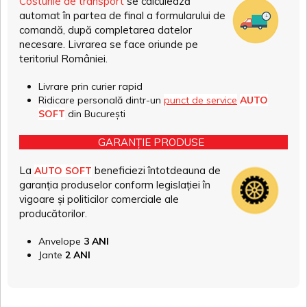
Costurile de transport
se calculează
automat în partea de final a formularului de
comandă, după completarea datelor
necesare. Livrarea se face oriunde pe
teritoriul României.
Livrare prin curier rapid
Ridicare personală dintr-un
punct de service
AUTO
SOFT
din București
GARANȚIE PRODUSE
La
beneficiezi întotdeauna de
AUTO SOFT
garanția produselor conform legislației în
vigoare și politicilor comerciale ale
producătorilor.
Anvelope
3 ANI
Jante
2 ANI