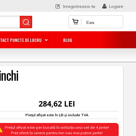
Inregistreaza-te
Logare
Cos
TACT PUNCTE DE LUCRU
BLOG
inchi
284,62 LEI
Prețul afișat este în LEI și include TVA
Prețul afișat este per bucată la achizița unui set de 4 jante!
Preț oferit la cerere pentru trei sau mai puține jante!