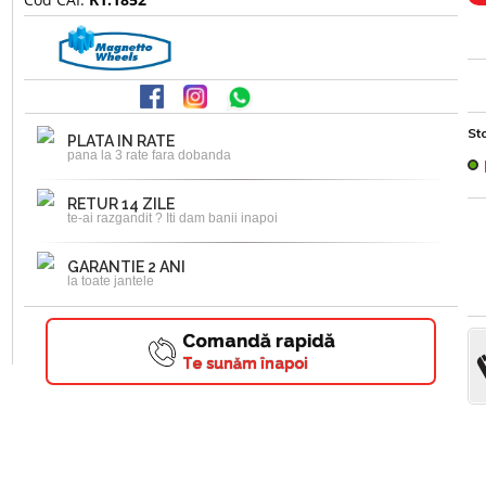
Sto
PLATA IN RATE
pana la 3 rate fara dobanda
RETUR 14 ZILE
te-ai razgandit ? Iti dam banii inapoi
GARANTIE 2 ANI
la toate jantele
Comandă rapidă
Te sunăm înapoi