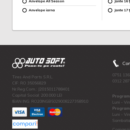
Anvelope All Season
Jante 16 ț
Anvelope iarna
Jante 17 ț
Com
0751 136
Tires And Parts S.R.L.
0312 287
CIF: RO 35056829
Nr.Reg.Com.: J2015011788401
Capital Social: 200.000 LEI
Program 
IBAN ING: RO20INGB5029008227358910
Luni - Vin
Program 
Luni - Vin
Sambata:
Comanzi 