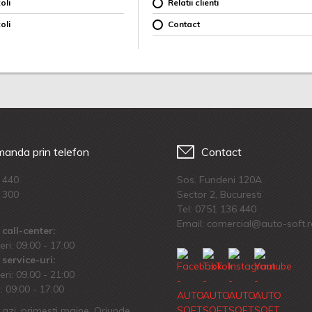
oli
Relatii clienti
oli
Contact
anda prin telefon
Contact
 440
Sos. Fundeni 120A
 300
Sector 2, Bucuresti
Tel:
0751 136 440
Email: comercial@auto-soft.
call-center:
eri: 09:00 - 17:00
service-uri:
eri: 09.00 - 21:00
 09:00 - 17:00
azi, primesti maine. Oriunde.