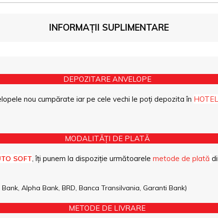
INFORMAȚII SUPLIMENTARE
DEPOZITARE ANVELOPE
opele nou cumpărate iar pe cele vechi le poți depozita în
HOTEL
MODALITĂȚI DE PLATĂ
, îți punem la dispoziție următoarele
metode de plată
di
UTO SOFT
pe Bank, Alpha Bank, BRD, Banca Transilvania, Garanti Bank)
METODE DE LIVRARE