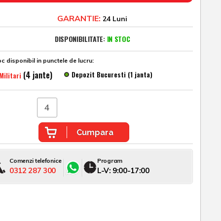
GARANTIE:
24 Luni
DISPONIBILITATE:
IN STOC
c disponibil in punctele de lucru:
(4 jante)
Depozit Bucuresti (1 janta)
Militari
Cumpara
Comenzi telefonice
Program
0312 287 300
L-V: 9:00-17:00