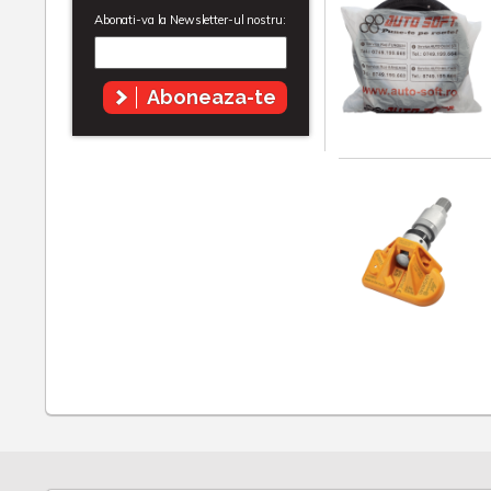
Abonati-va la Newsletter-ul nostru:
Aboneaza-te