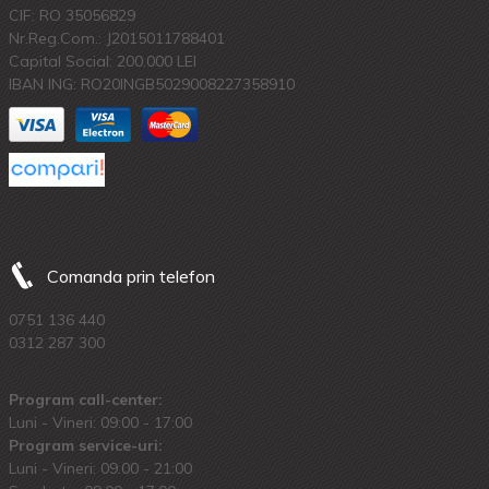
CIF: RO 35056829
Nr.Reg.Com.: J2015011788401
Capital Social: 200.000 LEI
IBAN ING: RO20INGB5029008227358910
Comanda prin telefon
0751 136 440
0312 287 300
Program call-center:
Luni - Vineri: 09:00 - 17:00
Program service-uri:
Luni - Vineri: 09.00 - 21:00