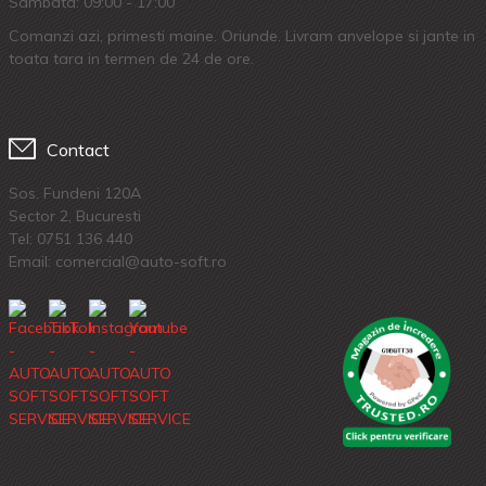
Sambata: 09:00 - 17:00
Comanzi azi, primesti maine. Oriunde. Livram anvelope si jante in
toata tara in termen de 24 de ore.
Contact
Sos. Fundeni 120A
Sector 2, Bucuresti
Tel:
0751 136 440
Email: comercial@auto-soft.ro