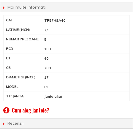
Mai multe informatii
CAI
TRE7HSA40
LATIME (INCH)
7,5
NUMAR PREZOANE
5
PCD
108
ET
40
CB
70,1
DIAMETRU (INCH)
17
MODEL
RE
TIP JANTA
Janta aliaj
Cum aleg jantele?
Recenzii