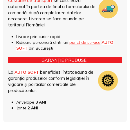
Costurile de transport
se calculează
automat în partea de final a formularului de
comandă, după completarea datelor
necesare. Livrarea se face oriunde pe
teritoriul României.
Livrare prin curier rapid
Ridicare personală dintr-un
punct de service
AUTO
SOFT
din București
GARANȚIE PRODUSE
La
beneficiezi întotdeauna de
AUTO SOFT
garanția produselor conform legislației în
vigoare și politicilor comerciale ale
producătorilor.
Anvelope
3 ANI
Jante
2 ANI