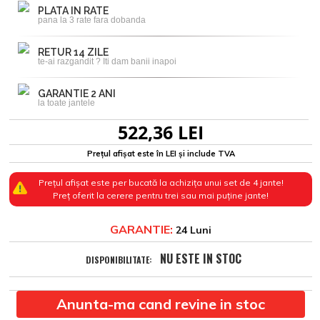
PLATA IN RATE
pana la 3 rate fara dobanda
RETUR 14 ZILE
te-ai razgandit ? Iti dam banii inapoi
GARANTIE 2 ANI
la toate jantele
522,36 LEI
Prețul afișat este în LEI și include TVA
Prețul afișat este per bucată la achizița unui set de 4 jante!
Preț oferit la cerere pentru trei sau mai puține jante!
GARANTIE:
24 Luni
NU ESTE IN STOC
DISPONIBILITATE:
Anunta-ma cand revine in stoc