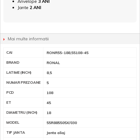
Anvelope
3 ANI
Jante
2 ANI
Mai multe informatii
CAI
RONR55-188,55108-45
BRAND
RONAL
LATIME (INCH)
8,5
NUMAR PREZOANE
5
PCD
108
ET
45
DIAMETRU (INCH)
18
MODEL
55R885505X/030
TIP JANTA
Janta aliaj