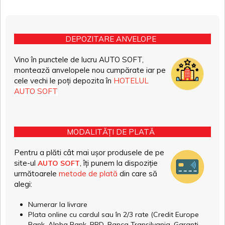
DEPOZITARE ANVELOPE
Vino în punctele de lucru AUTO SOFT,
montează anvelopele nou cumpărate iar pe
cele vechi le poți depozita în
HOTELUL
AUTO SOFT
MODALITĂȚI DE PLATĂ
Pentru a plăti cât mai ușor produsele de pe
site-ul
, îți punem la dispoziție
AUTO SOFT
următoarele
metode de plată
din care să
alegi:
Numerar la livrare
Plata online cu cardul sau în 2/3 rate (Credit Europe
Bank, Alpha Bank, BRD, Banca Transilvania, Garanti