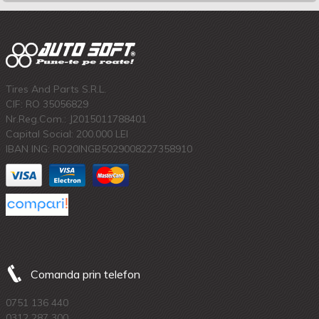
Tires And Parts S.R.L.
CIF: RO 35056829
Nr.Reg.Com.: J2015011788401
Capital Social: 200.000 LEI
IBAN ING: RO20INGB5029008227358910
Comanda prin telefon
0751 136 440
0312 287 300