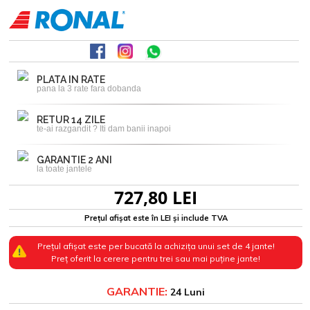
PLATA IN RATE
pana la 3 rate fara dobanda
RETUR 14 ZILE
te-ai razgandit ? Iti dam banii inapoi
GARANTIE 2 ANI
la toate jantele
727,80 LEI
Prețul afișat este în LEI și include TVA
Prețul afișat este per bucată la achizița unui set de 4 jante!
Preț oferit la cerere pentru trei sau mai puține jante!
GARANTIE:
24 Luni