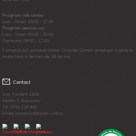
Program call-center:
Luni - Vineri: 09:00 - 17:00
Program service-uri:
Luni - Vineri: 09.00 - 21:00
Sambata: 09:00 - 17:00
Comanzi azi, primesti maine. Oriunde. Livram anvelope si jante in
toata tara in termen de 24 de ore.
Contact
Sos. Fundeni 120A
Sector 2, Bucuresti
Tel:
0751 136 440
Email: comercial@auto-soft.ro