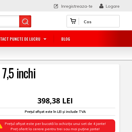
Inregistreaza-te
Logare
Cos
TACT PUNCTE DE LUCRU
BLOG
7,5 inchi
398,38 LEI
Prețul afișat este în LEI și include TVA
Prețul afișat este per bucată la achizița unui set de 4 jante!
Preț oferit la cerere pentru trei sau mai puține jante!