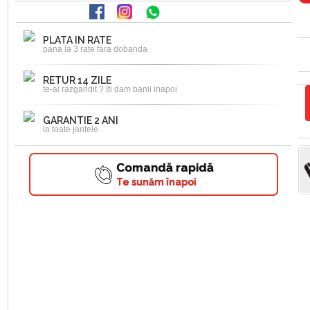
PLATA IN RATE
pana la 3 rate fara dobanda
RETUR 14 ZILE
te-ai razgandit ? Iti dam banii inapoi
GARANTIE 2 ANI
la toate jantele
Comandă rapidă
Te sunăm înapoi