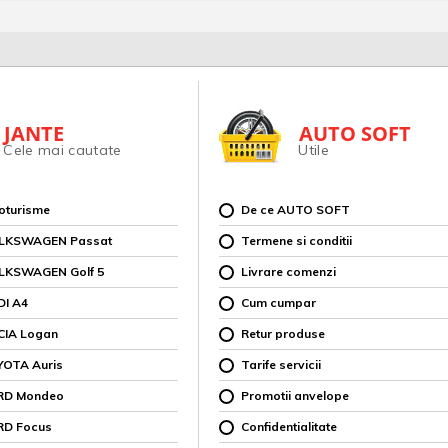
JANTE
AUTO SOFT
Cele mai cautate
Utile
toturisme
De ce AUTO SOFT
OLKSWAGEN Passat
Termene si conditii
OLKSWAGEN Golf 5
Livrare comenzi
DI A4
Cum cumpar
CIA Logan
Retur produse
YOTA Auris
Tarife servicii
ORD Mondeo
Promotii anvelope
RD Focus
Confidentialitate