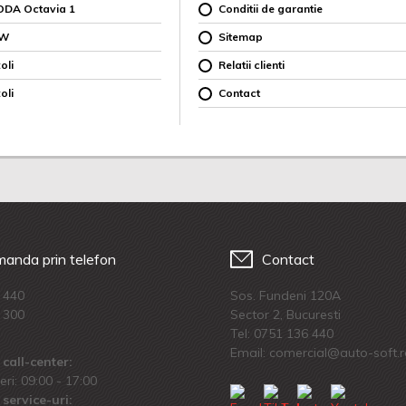
ODA Octavia 1
Conditii de garantie
MW
Sitemap
oli
Relatii clienti
oli
Contact
anda prin telefon
Contact
 440
Sos. Fundeni 120A
 300
Sector 2, Bucuresti
Tel:
0751 136 440
Email: comercial@auto-soft.
call-center:
eri: 09:00 - 17:00
service-uri: