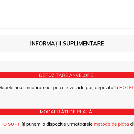
INFORMAȚII SUPLIMENTARE
DEPOZITARE ANVELOPE
opele nou cumpărate iar pe cele vechi le poți depozita în
HOTEL
MODALITĂȚI DE PLATĂ
, îți punem la dispoziție următoarele
metode de plată
di
UTO SOFT