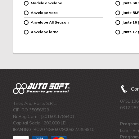
Modele anvelope
Jante SK
Anvelope vara
Jante B
Anvelope All Season
Jante 16 ț
Anvelope iarna
Jante 17 ț
Com
0751 136
Tires And Parts S.R.L.
0312 287
CIF: RO 35056829
Nr.Reg.Com.: J2015011788401
Capital Social: 200.000 LEI
Program 
IBAN ING: RO20INGB5029008227358910
Luni - Vin
Program 