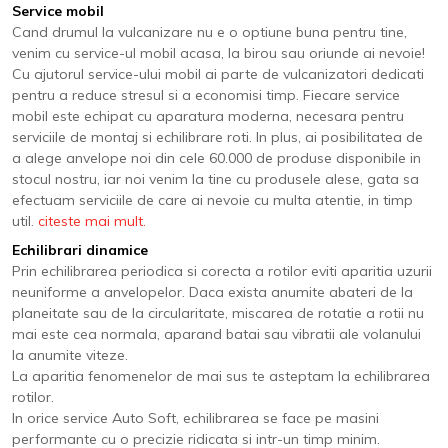
Service mobil
Cand drumul la vulcanizare nu e o optiune buna pentru tine,
venim cu service-ul mobil acasa, la birou sau oriunde ai nevoie!
Cu ajutorul service-ului mobil ai parte de vulcanizatori dedicati
pentru a reduce stresul si a economisi timp. Fiecare service
mobil este echipat cu aparatura moderna, necesara pentru
serviciile de montaj si echilibrare roti. In plus, ai posibilitatea de
a alege anvelope noi din cele 60.000 de produse disponibile in
stocul nostru, iar noi venim la tine cu produsele alese, gata sa
efectuam serviciile de care ai nevoie cu multa atentie, in timp
util.
citeste mai mult.
Echilibrari dinamice
Prin echilibrarea periodica si corecta a rotilor eviti aparitia uzurii
neuniforme a anvelopelor. Daca exista anumite abateri de la
planeitate sau de la circularitate, miscarea de rotatie a rotii nu
mai este cea normala, aparand batai sau vibratii ale volanului
la anumite viteze.
La aparitia fenomenelor de mai sus te asteptam la echilibrarea
rotilor.
In orice service Auto Soft, echilibrarea se face pe masini
performante cu o precizie ridicata si intr-un timp minim.