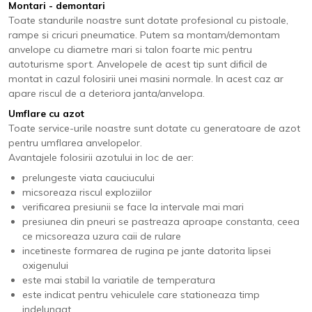
Montari - demontari
Toate standurile noastre sunt dotate profesional cu pistoale,
rampe si cricuri pneumatice. Putem sa montam/demontam
anvelope cu diametre mari si talon foarte mic pentru
autoturisme sport. Anvelopele de acest tip sunt dificil de
montat in cazul folosirii unei masini normale. In acest caz ar
apare riscul de a deteriora janta/anvelopa.
Umflare cu azot
Toate service-urile noastre sunt dotate cu generatoare de azot
pentru umflarea anvelopelor.
Avantajele folosirii azotului in loc de aer:
prelungeste viata cauciucului
micsoreaza riscul exploziilor
verificarea presiunii se face la intervale mai mari
presiunea din pneuri se pastreaza aproape constanta, ceea
ce micsoreaza uzura caii de rulare
incetineste formarea de rugina pe jante datorita lipsei
oxigenului
este mai stabil la variatile de temperatura
este indicat pentru vehiculele care stationeaza timp
indelungat.