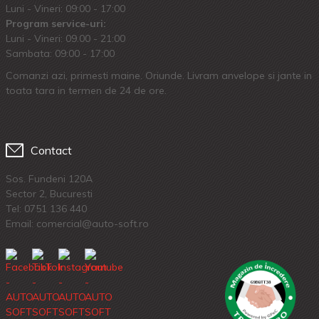
Luni - Vineri: 09:00 - 17:00
Program service-uri:
Luni - Vineri: 09.00 - 21:00
Sambata: 09:00 - 17:00
Comanzi azi, primesti maine. Oriunde. Livram anvelope si jante in
toata tara in termen de 24 de ore.
Contact
Sos. Fundeni 120A
Sector 2, Bucuresti
Tel:
0751 136 440
Email: comercial@auto-soft.ro