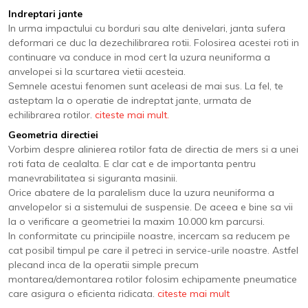
Indreptari jante
In urma impactului cu borduri sau alte denivelari, janta sufera
deformari ce duc la dezechilibrarea rotii. Folosirea acestei roti in
continuare va conduce in mod cert la uzura neuniforma a
anvelopei si la scurtarea vietii acesteia.
Semnele acestui fenomen sunt aceleasi de mai sus. La fel, te
asteptam la o operatie de indreptat jante, urmata de
echilibrarea rotilor.
citeste mai mult.
Geometria directiei
Vorbim despre alinierea rotilor fata de directia de mers si a unei
roti fata de cealalta. E clar cat e de importanta pentru
manevrabilitatea si siguranta masinii.
Orice abatere de la paralelism duce la uzura neuniforma a
anvelopelor si a sistemului de suspensie. De aceea e bine sa vii
la o verificare a geometriei la maxim 10.000 km parcursi.
In conformitate cu principiile noastre, incercam sa reducem pe
cat posibil timpul pe care il petreci in service-urile noastre. Astfel
plecand inca de la operatii simple precum
montarea/demontarea rotilor folosim echipamente pneumatice
care asigura o eficienta ridicata.
citeste mai mult