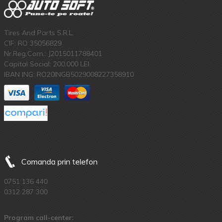
Tires And Parts S.R.L.
CIF: RO 35056829
Nr.Reg.Com.: J2015011788401
Capital Social: 200.000 LEI
IBAN ING: RO20INGB5029008227358910
Comanda prin telefon
0751 136 440
0312 287 300
Program call-center: