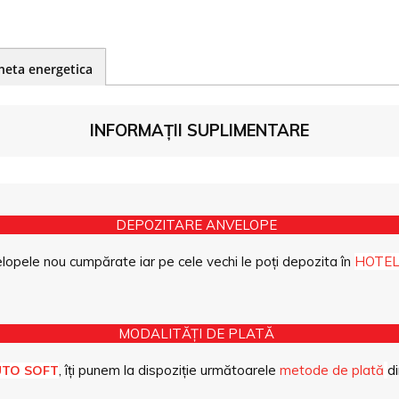
heta energetica
INFORMAȚII SUPLIMENTARE
DEPOZITARE ANVELOPE
opele nou cumpărate iar pe cele vechi le poți depozita în
HOTEL
MODALITĂȚI DE PLATĂ
, îți punem la dispoziție următoarele
metode de plată
di
UTO SOFT