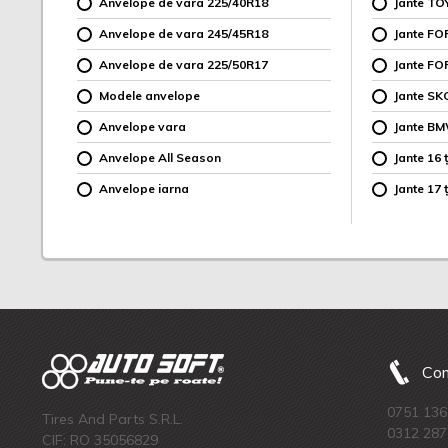
Anvelope de vara 225/40R18
Jante TO
Anvelope de vara 245/45R18
Jante F
Anvelope de vara 225/50R17
Jante FO
Modele anvelope
Jante SK
Anvelope vara
Jante B
Anvelope All Season
Jante 16 ț
Anvelope iarna
Jante 17 ț
Com
0751 136
Tires And Parts S.R.L.
0312 287
CIF: RO 35056829