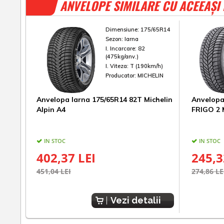
ANVELOPE SIMILARE CU ACEEAȘI
Dimensiune:
175/65R14
Sezon:
Iarna
I. Incarcare:
82
(475kg/anv.)
I. Viteza:
T (190km/h)
Producator:
MICHELIN
Anvelopa Iarna 175/65R14 82T Michelin
Anvelopa
Alpin A4
FRIGO 2
IN STOC
IN STOC
402,37 LEI
245,3
451,04 LEI
274,86 LE
Vezi detalii