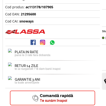
Cod produs:
ac113178/107905
Cod EAN:
21295600
Cod CAI:
snoways
Sto
PLATA IN RATE
pana la 3 rate fara dobanda
RETUR 14 ZILE
te-ai razgandit ? Iti dam banii inapoi
GARANTIE 3 ANI
la toate anvelopele
Comandă rapidă
Te sunăm înapoi