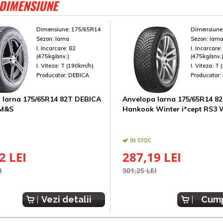
 DIMENSIUNE
Dimensiune:
175/65R14
Dimensiune
Sezon:
Iarna
Sezon:
Iarn
I. Incarcare:
82
I. Incarcare
(475kg/anv.)
(475kg/anv.
I. Viteza:
T (190km/h)
I. Viteza:
T 
Producator:
DEBICA
Producator:
 Iarna 175/65R14 82T DEBICA
Anvelopa Iarna 175/65R14 8
 M&S
Hankook Winter i*cept RS3
IN STOC
2 LEI
287,19 LEI
I
301,25 LEI
Vezi detalii
Cum