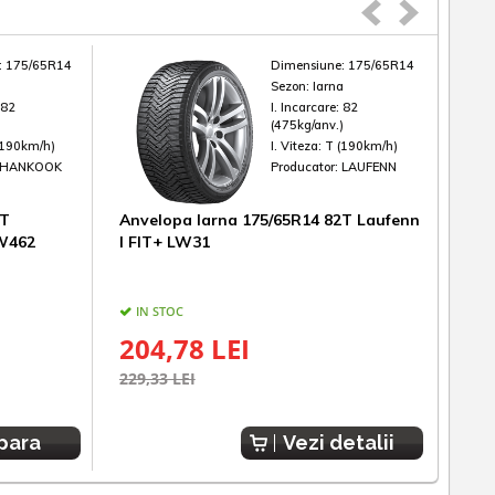
:
175/65R14
Dimensiune:
175/65R14
a
Sezon:
Iarna
:
82
I. Incarcare:
82
)
(475kg/anv.)
(190km/h)
I. Viteza:
T (190km/h)
HANKOOK
Producator:
LAUFENN
2T
Anvelopa Iarna 175/65R14 82T Laufenn
Anv
 W462
I FIT+ LW31
WIN
IN STOC
IN
204,78 LEI
23
229,33 LEI
272,
para
Vezi detalii