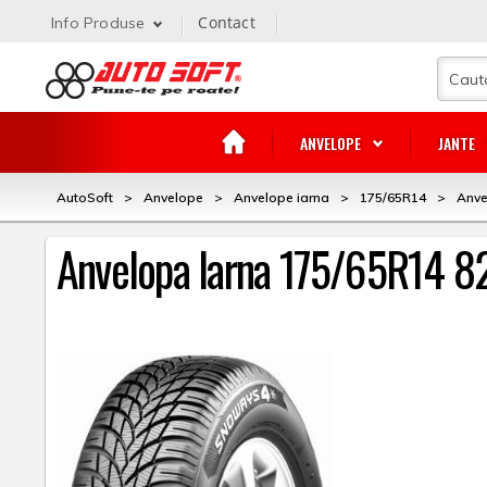
Contact
Info Produse
ANVELOPE
JANTE
AutoSoft
>
Anvelope
>
Anvelope iarna
>
175/65R14
>
Anve
Anvelopa Iarna 175/65R14 8