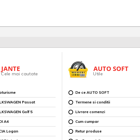
JANTE
AUTO SOFT
Cele mai cautate
Utile
toturisme
De ce AUTO SOFT
OLKSWAGEN Passat
Termene si conditii
OLKSWAGEN Golf 5
Livrare comenzi
DI A4
Cum cumpar
CIA Logan
Retur produse