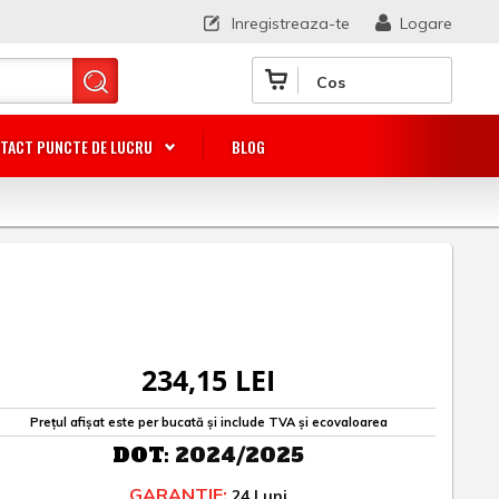
Inregistreaza-te
Logare
Cos
TACT PUNCTE DE LUCRU
BLOG
234,15 LEI
Prețul afișat este per bucată și include TVA și ecovaloarea
DOT:
2024/2025
GARANTIE:
24 Luni