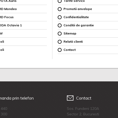
YOTA Auris
Tarife servicii
ORD Mondeo
Promotii anvelope
RD Focus
Confidentialitate
ODA Octavia 1
Conditii de garantie
MW
Sitemap
oli
Relatii clienti
oli
Contact
anda prin telefon
Contact
 440
Sos. Fundeni 120A
 300
Sector 2, Bucuresti