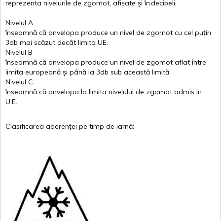
reprezenta
nivelurile
de
zgomot
,
afișate
și
în
decibeli
.
Nivelul
A
înseamnă
că
anvelopa
produce un
nivel
de
zgomot
cu
cel
puțin
3db
mai
scăzut
decât
limita
UE.
Nivelul
B
înseamnă
că
anvelopa
produce un
nivel
de
zgomot
aflat
între
limita
europeană
și
până
la 3db sub
această
limită
.
Nivelul
C
înseamnă
că
anvelopa
la
limita
nivelului
de
zgomot
admis in
U.E.
Clasificarea
aderenței
pe
timp
de
iarnă
: