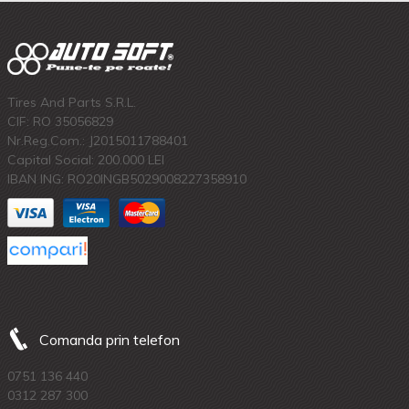
Tires And Parts S.R.L.
CIF: RO 35056829
Nr.Reg.Com.: J2015011788401
Capital Social: 200.000 LEI
IBAN ING: RO20INGB5029008227358910
Comanda prin telefon
0751 136 440
0312 287 300