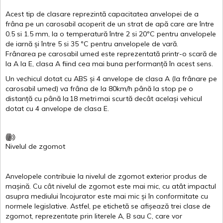
Acest
tip de
clasare
reprezintă
capacitatea
anvelopei
de a
frâna
pe un
carosabil
acoperit
de un
strat
de
apă
care are
între
0.5
si
1.5 mm, la o
temperatură
între
2
si
20ºC
pentru
anvelopele
de
iarnă
și
între
5
si
35 ºC
pentru
anvelopele
de
vară
.
Frânarea
pe
carosabil
umed
este
reprezentată
printr
-o
scară
de
la
A
la
E
,
clasa
A
fiind
cea
mai
buna
performanță
în
acest
sens.
Un
vechicul
dotat
cu ABS
și
4
anvelope
de
clasa
A
(la
frânare
pe
carosabil
umed
)
va
frâna
de la 80km/h
până
la stop pe o
distanță
cu
până
la
18
metri
mai
scurtă
decât
același
vehicul
dotat
cu 4
anvelope
de
clasa
E
.
Nivelul
de
zgomot
Anvelopele
contribuie
la
nivelul
de
zgomot
exterior
produs
de
mașină
. Cu
cât
nivelul
de
zgomot
este
mai
mic, cu
atât
impactul
asupra
mediului
încojurator
este
mai
mic
și
în
conformitate
cu
normele
legislative.
Astfel
, pe
etichetă
se
afișează
trei
clase
de
zgomot
,
reprezentate
prin
literele
A
,
B
sau
C
, care
vor