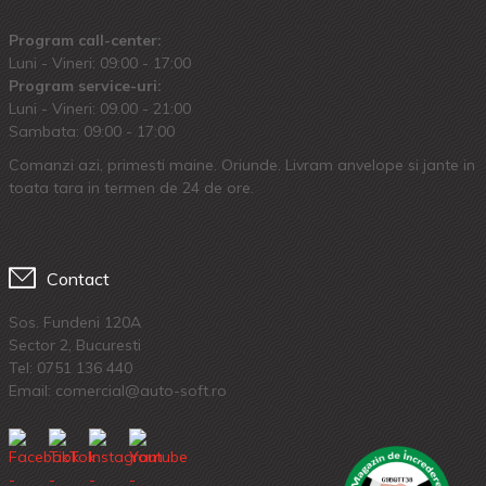
Program call-center:
Luni - Vineri: 09:00 - 17:00
Program service-uri:
Luni - Vineri: 09.00 - 21:00
Sambata: 09:00 - 17:00
Comanzi azi, primesti maine. Oriunde. Livram anvelope si jante in
toata tara in termen de 24 de ore.
Contact
Sos. Fundeni 120A
Sector 2, Bucuresti
Tel:
0751 136 440
Email: comercial@auto-soft.ro