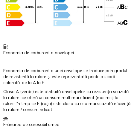
Economia de carburant
a
anvelopei
Economia de carburant a
unei
anvelope
se traduce
prin
gradul
de
rezistență
la
rulare
și
este
reprezentată
printr
-o
scară
colorată
, de la
A
la
E
.
Clasa
A
(
verde
)
este
atribuită
anvelopelor
cu
rezistența
scazută
la
rulare
,
ce
oferă
un
consum
mult
mai
eficient
(
mai
mic) la
rulare
,
în
timp
ce
E
(
roșu
)
este
clasa
cu
cea
mai
scazută
eficiență
la
rulare
/
consum
ridicat
.
Frânarea
pe
carosabil
umed