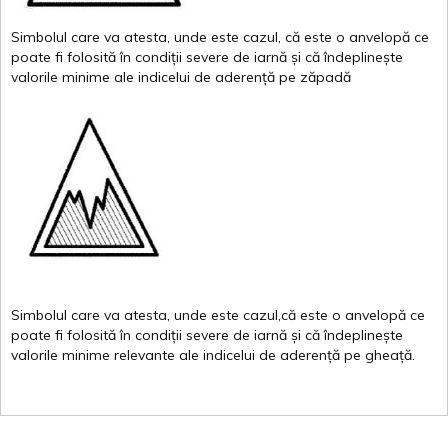
Simbolul
care
va
atesta
,
unde
este
cazul
,
că
este
o
anvelopă
ce
poate
fi
folosită
în
condiții
severe de
iarnă
și
că
îndeplinește
valor
i
le
minime
ale
indicelui
de
aderență
pe
zăpadă
Simbolul
care
va
atesta
,
unde
este
cazul,că
este
o
anvelopă
ce
poate
fi
folosită
în
condiții
severe de
iarnă
și
că
îndeplinește
valorile
minime
relevante
ale
indicelui
de
aderență
pe
gheață
.