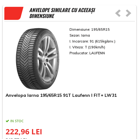
ANVELOPE SIMILARE CU ACEEAȘI
DIMENSIUNE
Dimensiune:
195/65R15
Sezon:
Iarna
I. Incarcare:
91 (615kg/anv.)
I. Viteza:
T (190km/h)
Producator:
LAUFENN
A
Anvelopa Iarna 195/65R15 91T Laufenn I FIT+ LW31
IN STOC
222,96 LEI
3