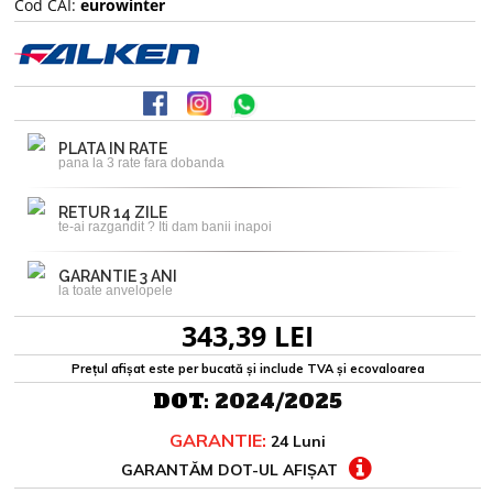
Cod CAI:
eurowinter
PLATA IN RATE
pana la 3 rate fara dobanda
RETUR 14 ZILE
te-ai razgandit ? Iti dam banii inapoi
GARANTIE 3 ANI
la toate anvelopele
343,39 LEI
Prețul afișat este per bucată și include TVA și ecovaloarea
DOT:
2024/2025
GARANTIE:
24 Luni
GARANTĂM DOT-UL AFIȘAT