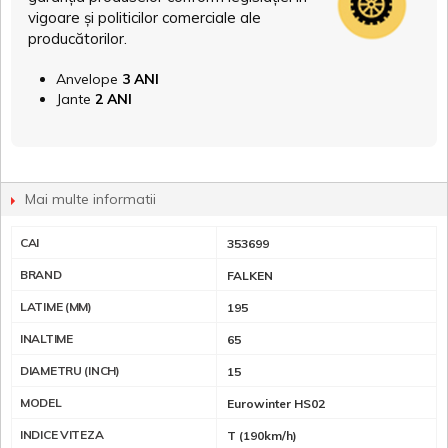
vigoare și politicilor comerciale ale
producătorilor.
Anvelope
3 ANI
Jante
2 ANI
Mai multe informatii
CAI
353699
BRAND
FALKEN
LATIME (MM)
195
INALTIME
65
DIAMETRU (INCH)
15
MODEL
Eurowinter HS02
INDICE VITEZA
T (190km/h)