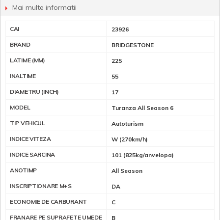
Mai multe informatii
CAI
23926
BRAND
BRIDGESTONE
LATIME (MM)
225
INALTIME
55
DIAMETRU (INCH)
17
MODEL
Turanza All Season 6
TIP VEHICUL
Autoturism
INDICE VITEZA
W (270km/h)
INDICE SARCINA
101 (825kg/anvelopa)
ANOTIMP
All Season
INSCRIPTIONARE M+S
DA
ECONOMIE DE CARBURANT
C
FRANARE PE SUPRAFETE UMEDE
B