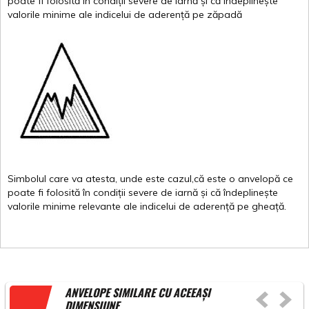
poate
fi
folosită
în
condiții
severe de
iarnă
și
că
îndeplinește
valor
i
le
minime
ale
indicelui
de
aderență
pe
zăpadă
Simbolul
care
va
atesta
,
unde
este
cazul,că
este
o
anvelopă
ce
poate
fi
folosită
în
condiții
severe de
iarnă
și
că
îndeplinește
valorile
minime
relevante
ale
indicelui
de
aderență
pe
gheață
.
ANVELOPE SIMILARE CU ACEEAȘI
DIMENSIUNE