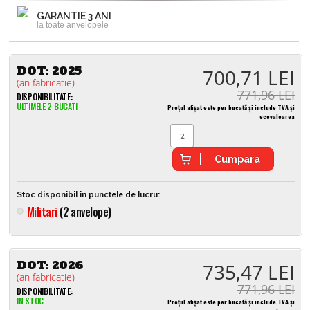
GARANTIE 3 ANI
la toate anvelopele
DOT:
2025
700,71 LEI
(an fabricatie)
771,96 LEI
DISPONIBILITATE:
ULTIMELE 2 BUCATI
Prețul afișat este per bucată și include TVA și
ecovaloarea
Cumpara
Stoc disponibil in punctele de lucru:
Militari
(2 anvelope)
DOT:
2026
735,47 LEI
(an fabricatie)
771,96 LEI
DISPONIBILITATE:
IN STOC
Prețul afișat este per bucată și include TVA și