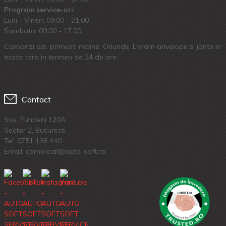
Program service-uri:
Luni - Vineri: 09.00 - 21:00
Sambata: 09:00 - 17:00
Comanzi azi, primesti maine. Oriunde. Livram anvelope si jante in
toata tara in termen de 24 de ore.
Contact
Sos. Fundeni 120A
Sector 2, Bucuresti
Tel:
0751 136 440
Email: comercial@auto-soft.ro