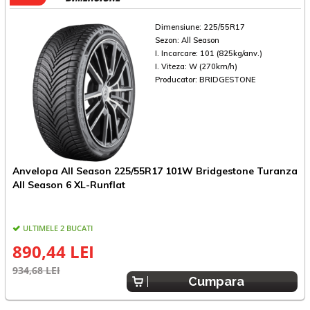
Dimensiune:
225/55R17
Sezon:
All Season
I. Incarcare:
101 (825kg/anv.)
I. Viteza:
W (270km/h)
Producator:
BRIDGESTONE
Anvelopa All Season 225/55R17 101W Bridgestone Turanza
A
All Season 6 XL-Runflat
A
ULTIMELE 2 BUCATI
E
890,44 LEI
934,68 LEI
Cumpara