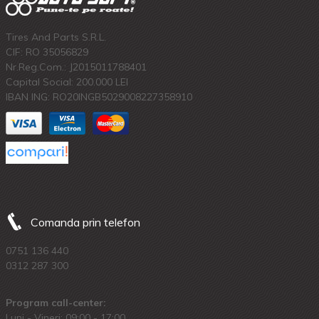
Tires And Parts S.R.L.
CIF: RO 35056829
Nr.Reg.Com.: J2015011788401
Capital Social: 200.000 LEI
IBAN ING: RO20INGB5029008227358910
Comanda prin telefon
0751 136 440
0312 287 300
Program call-center:
Luni - Vineri: 09:00 - 17:00