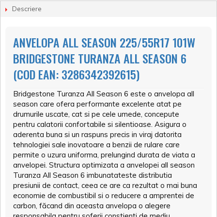
Descriere
ANVELOPA ALL SEASON 225/55R17 101W
BRIDGESTONE TURANZA ALL SEASON 6
(COD EAN: 3286342392615)
Bridgestone Turanza All Season 6 este o anvelopa all
season care ofera performante excelente atat pe
drumurile uscate, cat si pe cele umede, concepute
pentru calatorii confortabile si silentioase. Asigura o
aderenta buna si un raspuns precis in viraj datorita
tehnologiei sale inovatoare a benzii de rulare care
permite o uzura uniforma, prelungind durata de viata a
anvelopei. Structura optimizata a anvelopei all season
Turanza All Season 6 imbunatateste distributia
presiunii de contact, ceea ce are ca rezultat o mai buna
economie de combustibil si o reducere a amprentei de
carbon, făcand din aceasta anvelopa o alegere
responsabila pentru soferii constienti de mediu.