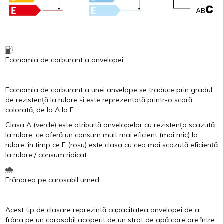
Economia de carburant
a
anvelopei
Economia de carburant a
unei
anvelope
se traduce
prin
gradul
de
rezistență
la
rulare
și
este
reprezentată
printr
-o
scară
colorată
, de la
A
la
E
.
Clasa
A
(
verde
)
este
atribuită
anvelopelor
cu
rezistența
scazută
la
rulare
,
ce
oferă
un
consum
mult
mai
eficient
(
mai
mic) la
rulare
,
în
timp
ce
E
(
roșu
)
este
clasa
cu
cea
mai
scazută
eficiență
la
rulare
/
consum
ridicat
.
Frânarea
pe
carosabil
umed
Acest
tip de
clasare
reprezintă
capacitatea
anvelopei
de a
frâna
pe un
carosabil
acoperit
de un
strat
de
apă
care are
între