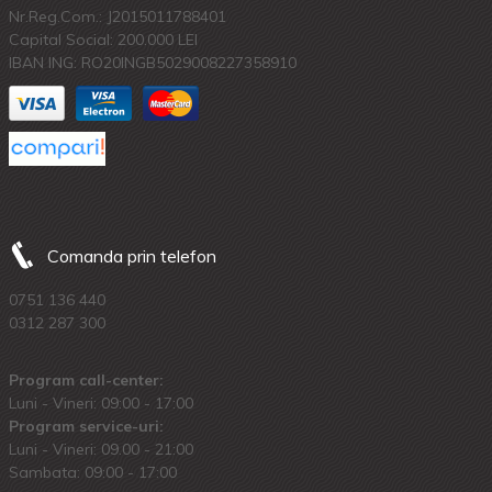
Nr.Reg.Com.: J2015011788401
Capital Social: 200.000 LEI
IBAN ING: RO20INGB5029008227358910
Comanda prin telefon
0751 136 440
0312 287 300
Program call-center:
Luni - Vineri: 09:00 - 17:00
Program service-uri:
Luni - Vineri: 09.00 - 21:00
Sambata: 09:00 - 17:00