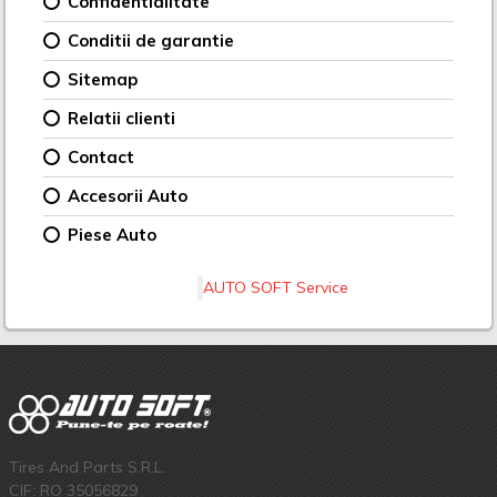
Confidentialitate
Conditii de garantie
Sitemap
Relatii clienti
Contact
Accesorii Auto
Piese Auto
AUTO SOFT Service
Tires And Parts S.R.L.
CIF: RO 35056829