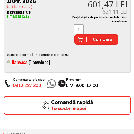
DOT:
2026
601,47 LEI
(an fabricatie)
631,11 LEI
DISPONIBILITATE:
ULTIMA BUCATA
Prețul afișat este per bucată și include TVA și
ecovaloarea
Cumpara
Stoc disponibil in punctele de lucru:
Baneasa
(1 anvelopa)
Comenzi telefonice
Program
0312 287 300
L-V: 9:00-17:00
Comandă rapidă
Te sunăm înapoi