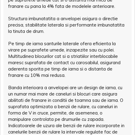
franare cu pana la 4% fata de modelele anterioare.
Structura imbunatatita a anvelopei asigura o directie
precisa, stabilitate laterala si performante imbunatatita
la tinuta de drum.
Pe timp de iarna santurile laterale ofera eficienta la
virare pe suprafete umede, inzapezite sau cu polei.
Multitudinea blocurilor cat si a striatiilor interblocabile
maresc suprafata de contact cu carosabilul, asigurand
aderenta sporita pe timp de iarna si o distanta de
franare cu 10% mai redusa.
Banda interioara a anvelopei are un design de iarna, cu
un numar mai mare de caneluri si blocuri care asigura
abilitati de franare in conditii de toamna sau de iarna. O
suprafata optimizata a benzii de rulare, cu caneluri in
forma de V in cruce, permite, de asemenea, o
manipulare controlata pe drumurile cu zapada.
Indicatoarele de uzura ale benzii de rulare incorporate in
canelurile benzii de rulare la intervale regulate fac de