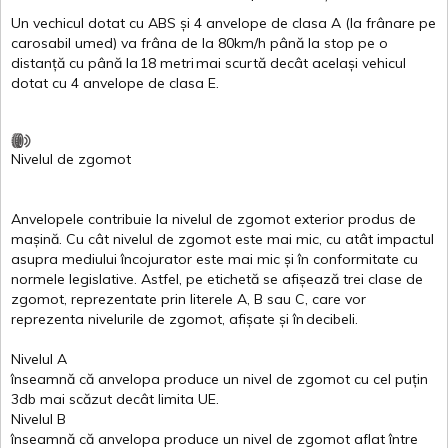
Un
vechicul
dotat
cu ABS
și
4
anvelope
de
clasa
A
(la
frânare
pe
carosabil
umed
)
va
frâna
de la 80km/h
până
la stop pe o
distanță
cu
până
la
18
metri
mai
scurtă
decât
același
vehicul
dotat
cu 4
anvelope
de
clasa
E
.
Nivelul
de
zgomot
Anvelopele
contribuie
la
nivelul
de
zgomot
exterior
produs
de
mașină
. Cu
cât
nivelul
de
zgomot
este
mai
mic, cu
atât
impactul
asupra
mediului
încojurator
este
mai
mic
și
în
conformitate
cu
normele
legislative.
Astfel
, pe
etichetă
se
afișează
trei
clase
de
zgomot
,
reprezentate
prin
literele
A
,
B
sau
C
, care
vor
reprezenta
nivelurile
de
zgomot
,
afișate
și
în
decibeli
.
Nivelul
A
înseamnă
că
anvelopa
produce un
nivel
de
zgomot
cu
cel
puțin
3db
mai
scăzut
decât
limita
UE.
Nivelul
B
înseamnă
că
anvelopa
produce un
nivel
de
zgomot
aflat
între