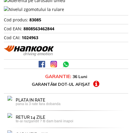
Cod produs:
83085
Cod EAN:
8808563462844
Cod CAI:
1024963
GARANTIE:
36 Luni
GARANTĂM DOT-UL AFIȘAT
PLATA IN RATE
pana la 3 rate fara dobanda
RETUR 14 ZILE
te-ai razgandit ? Iti dam banii inapoi