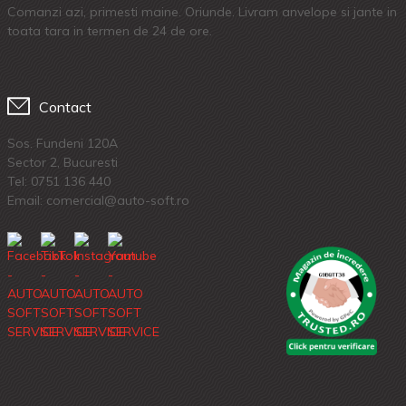
Comanzi azi, primesti maine. Oriunde. Livram anvelope si jante in
toata tara in termen de 24 de ore.
Contact
Sos. Fundeni 120A
Sector 2, Bucuresti
Tel:
0751 136 440
Email: comercial@auto-soft.ro