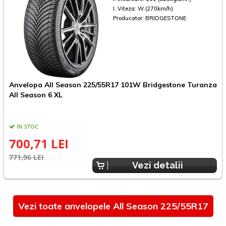
I. Viteza:
W (270km/h)
Producator:
BRIDGESTONE
Anvelopa All Season 225/55R17 101W Bridgestone Turanza
A
All Season 6 XL
A
IN STOC
700,71 LEI
771,96 LEI
9
Vezi detalii
Vezi toate anvelopele All Season 225/55R17