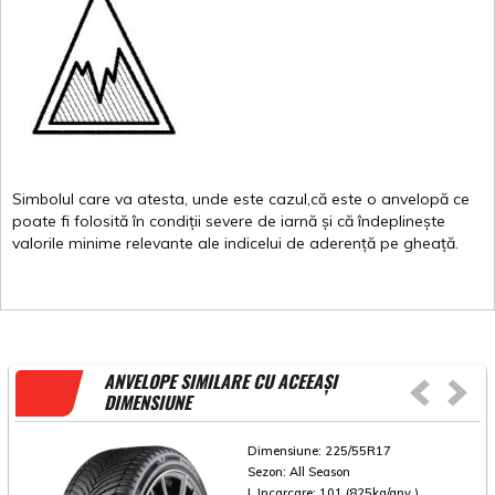
Simbolul
care
va
atesta
,
unde
este
cazul,că
este
o
anvelopă
ce
poate
fi
folosită
în
condiții
severe de
iarnă
și
că
îndeplinește
valorile
minime
relevante
ale
indicelui
de
aderență
pe
gheață
.
ANVELOPE SIMILARE CU ACEEAȘI
DIMENSIUNE
Dimensiune:
225/55R17
Sezon:
All Season
I. Incarcare:
101 (825kg/anv.)