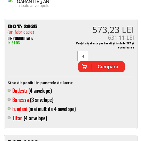
GARANTIE 3 ANI
la toate anvelopele
DOT:
2025
573,23 LEI
(an fabricatie)
631,11 LEI
DISPONIBILITATE:
IN STOC
Prețul afișat este per bucată și include TVA și
ecovaloarea
Cumpara
Stoc disponibil in punctele de lucru:
Dudesti
(4 anvelope)
Baneasa
(3 anvelope)
Fundeni
(mai mult de 4 anvelope)
Titan
(4 anvelope)