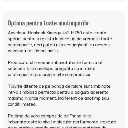
Optima pentru toate anotimpurile
Anvelopa Hankook Kinergy 4s2 H750 este creata
special pentru a rezista la orice tip de vreme in toate
anotimpurile, deci puteti rula nestingheriti cu aceeasi
anvelopa tot timpul anului.
Producatorul coreean imbunatateste formula all
season intr-o anvelopa pregatita sa infrunte
anotimpurile fara prea multe compromisuri.
Tipurile diferite de pe banda de rulare sunt imbinate
intr-o simbioza perfecta pentru a asigura aderenta
maxima in orice moment, indiferent de anotimp sau
conditii meteo.
Pe timp de vara compozitia de "nano siliciu"
imbunatateste la nivel molecular performante crescute
pe suprafete umede cat si o distanta mai mica de