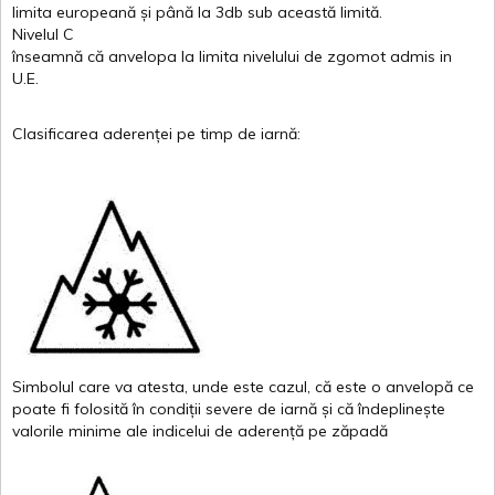
limita
europeană
și
până
la 3db sub
această
limită
.
Nivelul
C
înseamnă
că
anvelopa
la
limita
nivelului
de
zgomot
admis in
U.E.
Clasificarea
aderenței
pe
timp
de
iarnă
:
Simbolul
care
va
atesta
,
unde
este
cazul
,
că
este
o
anvelopă
ce
poate
fi
folosită
în
condiții
severe de
iarnă
și
că
îndeplinește
valor
i
le
minime
ale
indicelui
de
aderență
pe
zăpadă