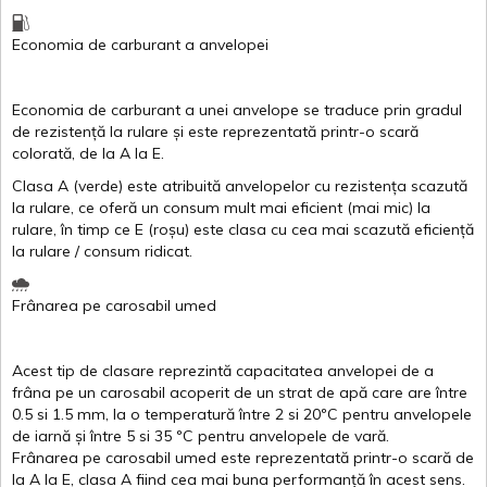
Economia de carburant
a
anvelopei
Economia de carburant a
unei
anvelope
se traduce
prin
gradul
de
rezistență
la
rulare
și
este
reprezentată
printr
-o
scară
colorată
, de la
A
la
E
.
Clasa
A
(
verde
)
este
atribuită
anvelopelor
cu
rezistența
scazută
la
rulare
,
ce
oferă
un
consum
mult
mai
eficient
(
mai
mic) la
rulare
,
în
timp
ce
E
(
roșu
)
este
clasa
cu
cea
mai
scazută
eficiență
la
rulare
/
consum
ridicat
.
Frânarea
pe
carosabil
umed
Acest
tip de
clasare
reprezintă
capacitatea
anvelopei
de a
frâna
pe un
carosabil
acoperit
de un
strat
de
apă
care are
între
0.5
si
1.5 mm, la o
temperatură
între
2
si
20ºC
pentru
anvelopele
de
iarnă
și
între
5
si
35 ºC
pentru
anvelopele
de
vară
.
Frânarea
pe
carosabil
umed
este
reprezentată
printr
-o
scară
de
la
A
la
E
,
clasa
A
fiind
cea
mai
buna
performanță
în
acest
sens.