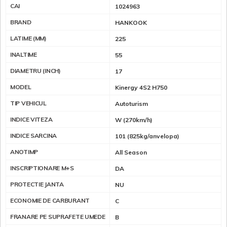
CAI
1024963
BRAND
HANKOOK
LATIME (MM)
225
INALTIME
55
DIAMETRU (INCH)
17
MODEL
Kinergy 4S2 H750
TIP VEHICUL
Autoturism
INDICE VITEZA
W (270km/h)
INDICE SARCINA
101 (825kg/anvelopa)
ANOTIMP
All Season
INSCRIPTIONARE M+S
DA
PROTECTIE JANTA
NU
ECONOMIE DE CARBURANT
C
FRANARE PE SUPRAFETE UMEDE
B