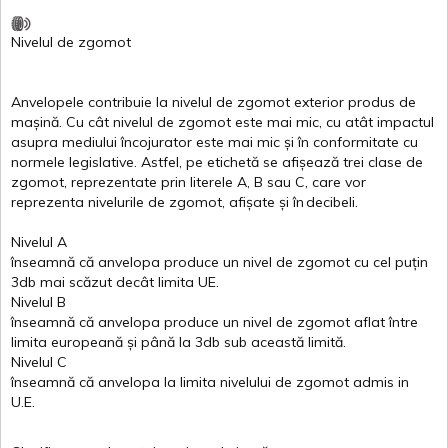
Nivelul
de
zgomot
Anvelopele
contribuie
la
nivelul
de
zgomot
exterior
produs
de
mașină
. Cu
cât
nivelul
de
zgomot
este
mai
mic, cu
atât
impactul
asupra
mediului
încojurator
este
mai
mic
și
în
conformitate
cu
normele
legislative.
Astfel
, pe
etichetă
se
afișează
trei
clase
de
zgomot
,
reprezentate
prin
literele
A
,
B
sau
C
, care
vor
reprezenta
nivelurile
de
zgomot
,
afișate
și
în
decibeli
.
Nivelul
A
înseamnă
că
anvelopa
produce un
nivel
de
zgomot
cu
cel
puțin
3db
mai
scăzut
decât
limita
UE.
Nivelul
B
înseamnă
că
anvelopa
produce un
nivel
de
zgomot
aflat
între
limita
europeană
și
până
la 3db sub
această
limită
.
Nivelul
C
înseamnă
că
anvelopa
la
limita
nivelului
de
zgomot
admis in
U.E.