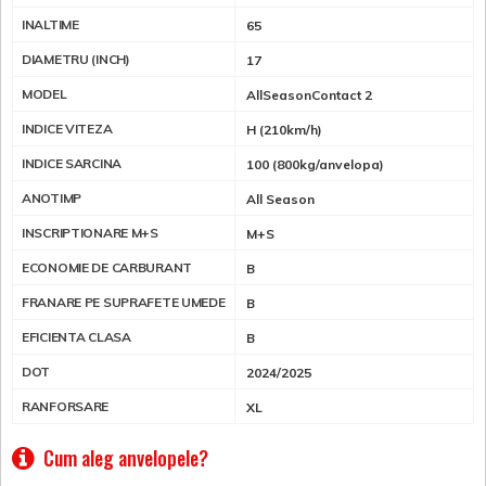
INALTIME
65
DIAMETRU (INCH)
17
MODEL
AllSeasonContact 2
INDICE VITEZA
H (210km/h)
INDICE SARCINA
100 (800kg/anvelopa)
ANOTIMP
All Season
INSCRIPTIONARE M+S
M+S
ECONOMIE DE CARBURANT
B
FRANARE PE SUPRAFETE UMEDE
B
EFICIENTA CLASA
B
DOT
2024/2025
RANFORSARE
XL
Cum aleg anvelopele?