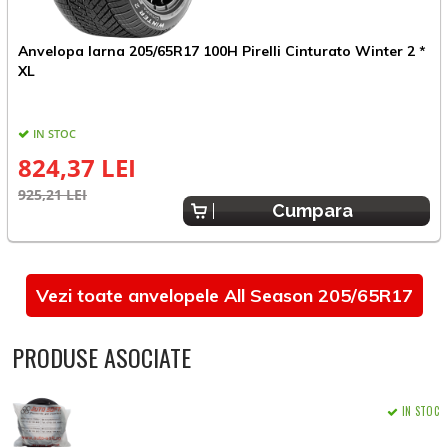
Anvelopa Iarna 205/65R17 100H Pirelli Cinturato Winter 2 *
A
XL
C
IN STOC
E
824,37 LEI
925,21 LEI
Cumpara
Vezi toate anvelopele All Season 205/65R17
PRODUSE ASOCIATE
IN STOC