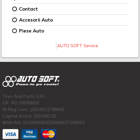
Contact
Accesorii Auto
Piese Auto
AUTO SOFT Service
Tires And Parts S.R.L.
CIF: RO 35056829
Nr.Reg.Com.: J2015011788401
Capital Social: 200.000 LEI
IBAN ING: RO20INGB5029008227358910