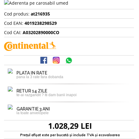
Cod produs:
at216935
Cod EAN:
4019238298529
Cod CAI:
A03202890000CO
PLATA IN RATE
pana la 3 rate fara dobanda
RETUR 14 ZILE
te-ai razgandit ? Iti dam banii inapoi
GARANTIE 3 ANI
la toate anvelopele
1.028,29 LEI
Prețul afișat este per bucată și include TVA și ecovaloarea