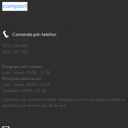
Comanda prin telefon
0751 136 440
0312 287 300
Program call-center:
Luni - Vineri: 09:00 - 17:00
Program service-uri:
Luni - Vineri: 09.00 - 21:00
Sambata: 09:00 - 17:00
Comanzi azi, primesti maine. Oriunde. Livram anvelope si jante in
toata tara in termen de 24 de ore.