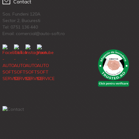
Contact
Sos. Fundeni 120A
Sector 2, Bucuresti
Tel:
0751 136 440
Email: comercial@auto-soft.ro