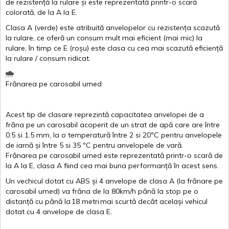
de
rezistență
la
rulare
și
este
reprezentată
printr
-o
scară
colorată
, de la
A
la
E
.
Clasa
A
(
verde
)
este
atribuită
anvelopelor
cu
rezistența
scazută
la
rulare
,
ce
oferă
un
consum
mult
mai
eficient
(
mai
mic) la
rulare
,
în
timp
ce
E
(
roșu
)
este
clasa
cu
cea
mai
scazută
eficiență
la
rulare
/
consum
ridicat
.
Frânarea
pe
carosabil
umed
Acest
tip de
clasare
reprezintă
capacitatea
anvelopei
de a
frâna
pe un
carosabil
acoperit
de un
strat
de
apă
care are
între
0.5
si
1.5 mm, la o
temperatură
între
2
si
20ºC
pentru
anvelopele
de
iarnă
și
între
5
si
35 ºC
pentru
anvelopele
de
vară
.
Frânarea
pe
carosabil
umed
este
reprezentată
printr
-o
scară
de
la
A
la
E
,
clasa
A
fiind
cea
mai
buna
performanță
în
acest
sens.
Un
vechicul
dotat
cu ABS
și
4
anvelope
de
clasa
A
(la
frânare
pe
carosabil
umed
)
va
frâna
de la 80km/h
până
la stop pe o
distanță
cu
până
la
18
metri
mai
scurtă
decât
același
vehicul
dotat
cu 4
anvelope
de
clasa
E
.