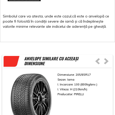
Simbolul
care
va
atesta
,
unde
este
cazul,că
este
o
anvelopă
ce
poate
fi
folosită
în
condiții
severe de
iarnă
și
că
îndeplinește
valorile
minime
relevante
ale
indicelui
de
aderență
pe
gheață
.
ANVELOPE SIMILARE CU ACEEAȘI
DIMENSIUNE
Dimensiune:
205/65R17
Sezon:
Iarna
I. Incarcare:
100 (800kg/anv.)
I. Viteza:
H (210km/h)
Producator:
PIRELLI