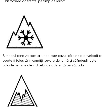
Clasificarea
aderenței
pe
timp
de
iarnă
:
Simbolul
care
va
atesta
,
unde
este
cazul
,
că
este
o
anvelopă
ce
poate
fi
folosită
în
condiții
severe de
iarnă
și
că
îndeplinește
valor
i
le
minime
ale
indicelui
de
aderență
pe
zăpadă