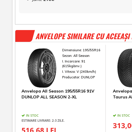
ANVELOPE SIMILARE CU ACEEAȘI
Dimensiune:
195/55R16
Sezon:
All Season
I. Incarcare:
91
(615kg/anv.)
I. Viteza:
V (240km/h)
Producator:
DUNLOP
Anvelopa All Season 195/55R16 91V
Anvelopa
DUNLOP ALL SEASON 2-XL
Taurus A
IN STOC
IN STOC
ESTIMARE LIVRARE: 2-3 ZILE.
313,0
516,68 LEI