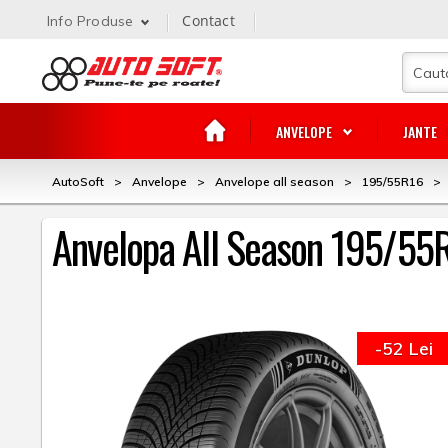
Contact
Info Produse
ANVELOPE
JANTE
AutoSoft
>
Anvelope
>
Anvelope all season
>
195/55R16
>
Anvelopa All Season 195/55R
-52 Lei