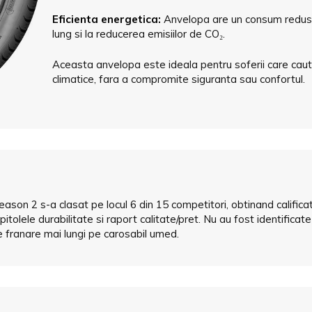
Eficienta energetica:
Anvelopa are un consum redus d
lung si la reducerea emisiilor de CO₂.
Aceasta anvelopa este ideala pentru soferii care cauta v
climatice, fara a compromite siguranta sau confortul.
Season 2 s-a clasat pe locul 6 din 15 competitori, obtinand calific
apitolele durabilitate si raport calitate/pret. Nu au fost identifica
 franare mai lungi pe carosabil umed.