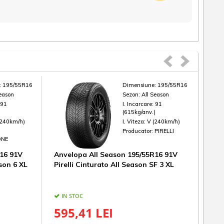
:
195/55R16
Dimensiune:
195/55R16
Season
Sezon:
All Season
:
91
I. Incarcare:
91
)
(615kg/anv.)
(240km/h)
I. Viteza:
V (240km/h)
Producator:
PIRELLI
ONE
16 91V
Anvelopa All Season 195/55R16 91V
Anve
son 6 XL
Pirelli Cinturato All Season SF 3 XL
Mich
IN STOC
IN
595,41 LEI
65