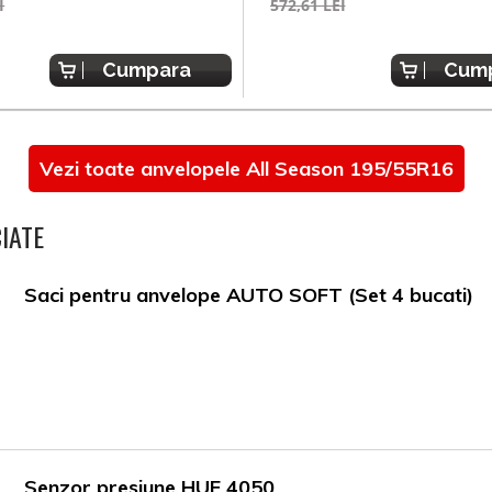
I
572,61 LEI
Cumpara
Cum
Vezi toate anvelopele All Season 195/55R16
IATE
Saci pentru anvelope AUTO SOFT (Set 4 bucati)
Senzor presiune HUF 4050