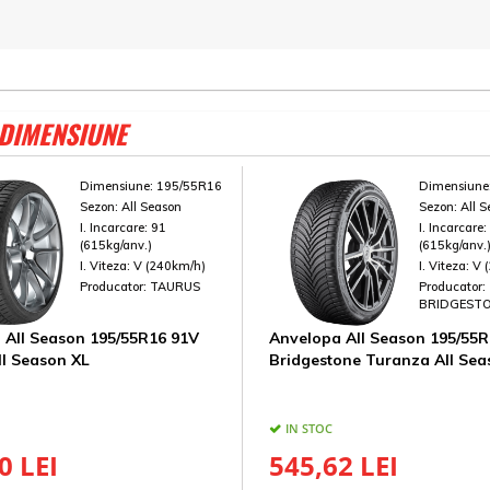
 DIMENSIUNE
Dimensiune:
195/55R16
Dimensiune
Sezon:
All Season
Sezon:
All 
I. Incarcare:
91
I. Incarcare
(615kg/anv.)
(615kg/anv.
I. Viteza:
V (240km/h)
I. Viteza:
V 
Producator:
TAURUS
Producator:
BRIDGEST
 All Season 195/55R16 91V
Anvelopa All Season 195/55R
ll Season XL
Bridgestone Turanza All Sea
IN STOC
0 LEI
545,62 LEI