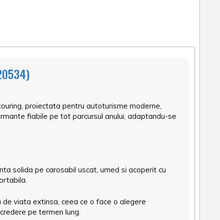
20534)
ouring, proiectata pentru autoturisme moderne,
ormante fiabile pe tot parcursul anului, adaptandu-se
ta solida pe carosabil uscat, umed si acoperit cu
ortabila.
 de viata extinsa, ceea ce o face o alegere
ncredere pe termen lung.