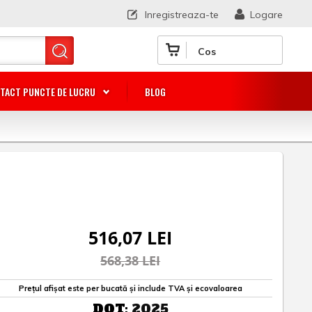
Inregistreaza-te
Logare
Cos
TACT PUNCTE DE LUCRU
BLOG
516,07 LEI
568,38 LEI
Prețul afișat este per bucată și include TVA și ecovaloarea
DOT:
2025