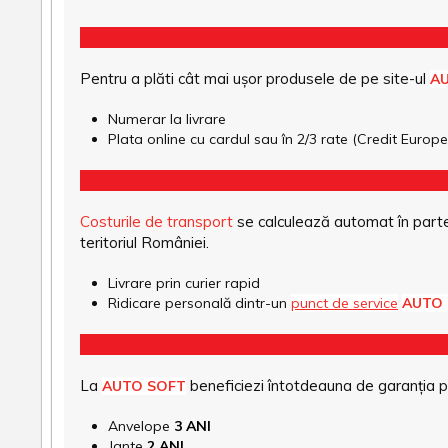
Pentru a plăti cât mai ușor produsele de pe site-ul
A
Numerar la livrare
Plata online cu cardul sau în 2/3 rate (Credit Euro
Costurile de transport
se calculează automat în parte
teritoriul României.
Livrare prin curier rapid
Ridicare personală dintr-un
punct de service
AUTO
La
beneficiezi întotdeauna de garanția pro
AUTO SOFT
Anvelope
3 ANI
Jante
2 ANI