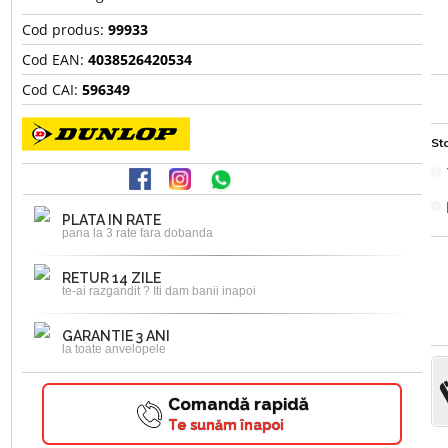
Cod produs:
99933
Cod EAN:
4038526420534
Cod CAI:
596349
Sto
PLATA IN RATE
pana la 3 rate fara dobanda
RETUR 14 ZILE
te-ai razgandit ? Iti dam banii inapoi
GARANTIE 3 ANI
la toate anvelopele
Comandă rapidă
Te sunăm înapoi