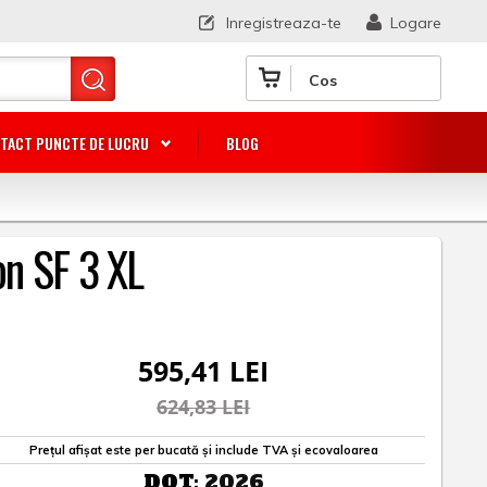
Inregistreaza-te
Logare
Cos
TACT PUNCTE DE LUCRU
BLOG
on SF 3 XL
595,41 LEI
624,83 LEI
Prețul afișat este per bucată și include TVA și ecovaloarea
DOT:
2026