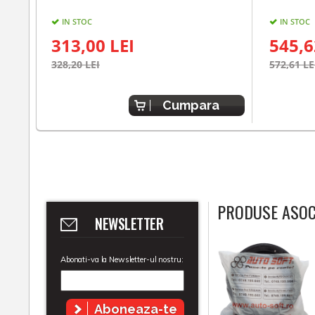
IN STOC
IN STOC
313,00 LEI
545,6
328,20 LEI
572,61 LE
Cumpara
PRODUSE ASOC
NEWSLETTER
Abonati-va la Newsletter-ul nostru:
Aboneaza-te