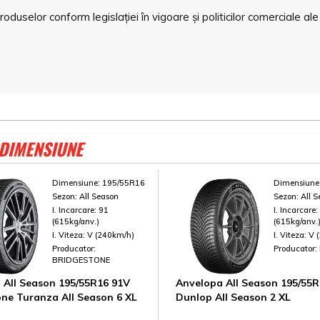
duselor conform legislației în vigoare și politicilor comerciale ale
 DIMENSIUNE
Dimensiune:
195/55R16
Dimensiune
Sezon:
All Season
Sezon:
All 
I. Incarcare:
91
I. Incarcare
(615kg/anv.)
(615kg/anv.
I. Viteza:
V (240km/h)
I. Viteza:
V 
Producator:
Producator:
BRIDGESTONE
 All Season 195/55R16 91V
Anvelopa All Season 195/55R
one Turanza All Season 6 XL
Dunlop All Season 2 XL