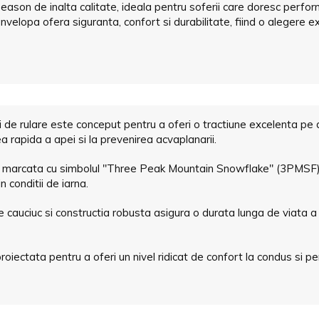
season de inalta calitate, ideala pentru soferii care doresc perfor
velopa ofera siguranta, confort si durabilitate, fiind o alegere e
ii de rulare este conceput pentru a oferi o tractiune excelenta p
a rapida a apei si la prevenirea acvaplanarii.
 marcata cu simbolul "Three Peak Mountain Snowflake" (3PMSF), 
 conditii de iarna.
de cauciuc si constructia robusta asigura o durata lunga de viata 
roiectata pentru a oferi un nivel ridicat de confort la condus si p