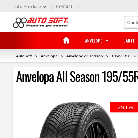
Contact
Info Produse
ANVELOPE
JANTE
AutoSoft
>
Anvelope
>
Anvelope all season
>
195/55R16
>
Anvelopa All Season 195/55R1
-29 Lei