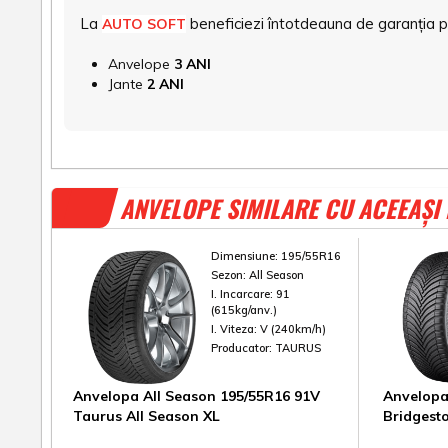
La
beneficiezi întotdeauna de garanția pro
AUTO SOFT
Anvelope
3 ANI
Jante
2 ANI
ANVELOPE SIMILARE CU ACEEAȘI
Dimensiune:
195/55R16
Sezon:
All Season
I. Incarcare:
91
(615kg/anv.)
I. Viteza:
V (240km/h)
Producator:
TAURUS
Anvelopa All Season 195/55R16 91V
Anvelopa
Taurus All Season XL
Bridgest