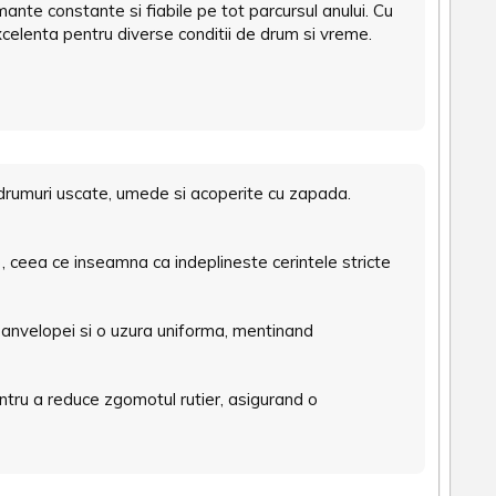
mante constante si fiabile pe tot parcursul anului. Cu
xcelenta pentru diverse conditii de drum si vreme.
e drumuri uscate, umede si acoperite cu zapada.
ceea ce inseamna ca indeplineste cerintele stricte
a anvelopei si o uzura uniforma, mentinand
entru a reduce zgomotul rutier, asigurand o