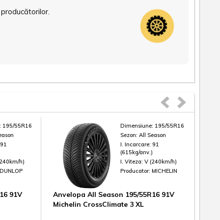
 producătorilor.
:
195/55R16
Dimensiune:
195/55R16
Season
Sezon:
All Season
:
91
I. Incarcare:
91
)
(615kg/anv.)
(240km/h)
I. Viteza:
V (240km/h)
DUNLOP
Producator:
MICHELIN
16 91V
Anvelopa All Season 195/55R16 91V
Anv
Michelin CrossClimate 3 XL
Lauf