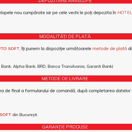
DEPOZITARE ANVELOPE
opele nou cumpărate iar pe cele vechi le poți depozita în
HOTEL
MODALITĂȚI DE PLATĂ
, îți punem la dispoziție următoarele
metode de plată
di
UTO SOFT
pe Bank, Alpha Bank, BRD, Banca Transilvania, Garanti Bank)
METODE DE LIVRARE
a de final a formularului de comandă, după completarea datelor 
 SOFT
din București
GARANȚIE PRODUSE