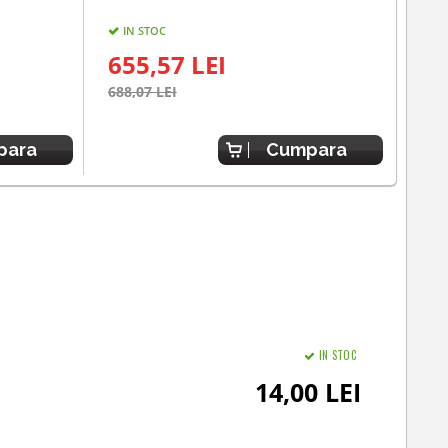
IN STOC
IN
655,57 LEI
33
688,07 LEI
349,
para
Cumpara
IN STOC
14,00 LEI