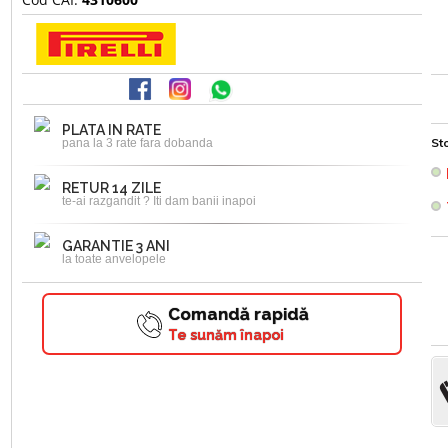
PLATA IN RATE
Sto
pana la 3 rate fara dobanda
RETUR 14 ZILE
te-ai razgandit ? Iti dam banii inapoi
GARANTIE 3 ANI
la toate anvelopele
Comandă rapidă
Te sunăm înapoi