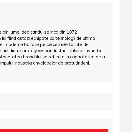
pe din lume, dedicandu-se inca din 1872
lui fiind astazi echipate cu tehnologii de ultima
te, moderne bazate pe cercetarile facute de
ul dintre protagonistii industriei italiene, avand in
torietatea brandului se reflecta in capacitatea de a
mpului industria anvelopelor de pretutindeni.