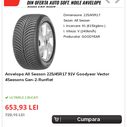
DIN OFERTA AUTO SOFT. NOILE ANVELOPE
SIMILARE SUNT
Dimensiune:
225/45R17
Sezon:
All Season
I. Incarcare:
91 (615kg/anv.)
I. Viteza:
V (240km/h)
Producator:
GOODYEAR
Anvelopa All Season 225/45R17 91V Goodyear Vector
4Seasons Gen-2-Runflat
ULTIMELE 2 BUCATI
E
653,93 LEI
720,15 LEI
Cumpara