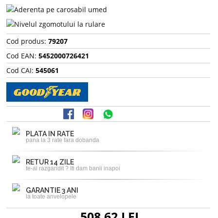
Cod produs:
79207
Cod EAN:
5452000726421
Cod CAI:
545061
PLATA IN RATE
pana la 3 rate fara dobanda
RETUR 14 ZILE
te-ai razgandit ? Iti dam banii inapoi
GARANTIE 3 ANI
la toate anvelopele
508,62 LEI