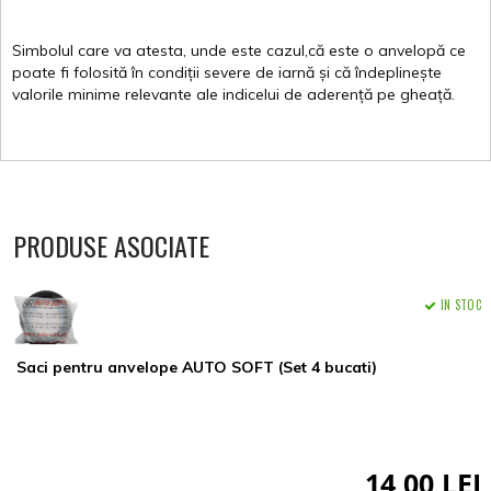
Simbolul
care
va
atesta
,
unde
este
cazul,că
este
o
anvelopă
ce
poate
fi
folosită
în
condiții
severe de
iarnă
și
că
îndeplinește
valorile
minime
relevante
ale
indicelui
de
aderență
pe
gheață
.
PRODUSE ASOCIATE
IN STOC
Saci pentru anvelope AUTO SOFT (Set 4 bucati)
14,00 LEI