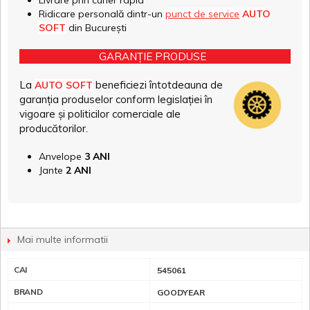
Livrare prin curier rapid
Ridicare personală dintr-un
punct de service
AUTO
SOFT
din București
GARANȚIE PRODUSE
La
beneficiezi întotdeauna de
AUTO SOFT
garanția produselor conform legislației în
vigoare și politicilor comerciale ale
producătorilor.
Anvelope
3 ANI
Jante
2 ANI
Mai multe informatii
CAI
545061
BRAND
GOODYEAR