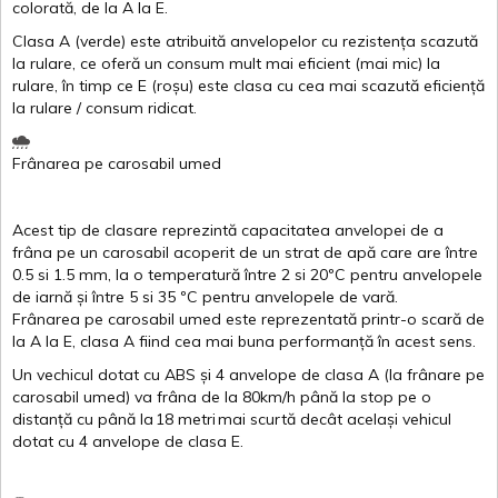
colorată
, de la
A
la
E
.
Clasa
A
(
verde
)
este
atribuită
anvelopelor
cu
rezistența
scazută
la
rulare
,
ce
oferă
un
consum
mult
mai
eficient
(
mai
mic) la
rulare
,
în
timp
ce
E
(
roșu
)
este
clasa
cu
cea
mai
scazută
eficiență
la
rulare
/
consum
ridicat
.
Frânarea
pe
carosabil
umed
Acest
tip de
clasare
reprezintă
capacitatea
anvelopei
de a
frâna
pe un
carosabil
acoperit
de un
strat
de
apă
care are
între
0.5
si
1.5 mm, la o
temperatură
între
2
si
20ºC
pentru
anvelopele
de
iarnă
și
între
5
si
35 ºC
pentru
anvelopele
de
vară
.
Frânarea
pe
carosabil
umed
este
reprezentată
printr
-o
scară
de
la
A
la
E
,
clasa
A
fiind
cea
mai
buna
performanță
în
acest
sens.
Un
vechicul
dotat
cu ABS
și
4
anvelope
de
clasa
A
(la
frânare
pe
carosabil
umed
)
va
frâna
de la 80km/h
până
la stop pe o
distanță
cu
până
la
18
metri
mai
scurtă
decât
același
vehicul
dotat
cu 4
anvelope
de
clasa
E
.