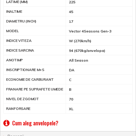
LATIME (MM)
225
INALTIME
45
DIAMETRU (INCH)
17
MODEL
Vector 4Seasons Gen-3
INDICE VITEZA
W (270km/h)
INDICE SARCINA
94 (670kg/anvelopa)
ANOTIMP
All Season
INSCRIPTIONARE M+S
DA
ECONOMIE DE CARBURANT
C
FRANARE PE SUPRAFETE UMEDE
B
NIVEL DE ZGOMOT
70
RANFORSARE
XL
Cum aleg anvelopele?