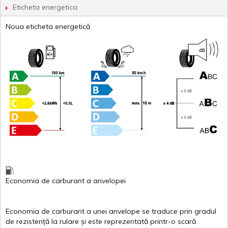
Eticheta energetica
Noua eticheta energetică
Economia de carburant
a
anvelopei
Economia de carburant a
unei
anvelope
se traduce
prin
gradul
de
rezistență
la
rulare
și
este
reprezentată
printr
-o
scară