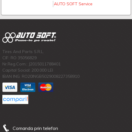
AUTO SOFT Service
Tires And Parts S.R.L.
CIF: RO 35056829
Nr.Reg.Com.: J2015011788401
Capital Social: 200.000 LEI
IBAN ING: RO20INGB5029008227358910
Comanda prin telefon