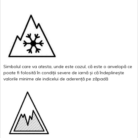
Simbolul
care
va
atesta
,
unde
este
cazul
,
că
este
o
anvelopă
ce
poate
fi
folosită
în
condiții
severe de
iarnă
și
că
îndeplinește
valor
i
le
minime
ale
indicelui
de
aderență
pe
zăpadă