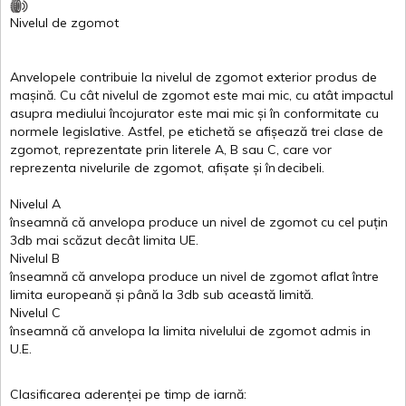
Nivelul
de
zgomot
Anvelopele
contribuie
la
nivelul
de
zgomot
exterior
produs
de
mașină
. Cu
cât
nivelul
de
zgomot
este
mai
mic, cu
atât
impactul
asupra
mediului
încojurator
este
mai
mic
și
în
conformitate
cu
normele
legislative.
Astfel
, pe
etichetă
se
afișează
trei
clase
de
zgomot
,
reprezentate
prin
literele
A
,
B
sau
C
, care
vor
reprezenta
nivelurile
de
zgomot
,
afișate
și
în
decibeli
.
Nivelul
A
înseamnă
că
anvelopa
produce un
nivel
de
zgomot
cu
cel
puțin
3db
mai
scăzut
decât
limita
UE.
Nivelul
B
înseamnă
că
anvelopa
produce un
nivel
de
zgomot
aflat
între
limita
europeană
și
până
la 3db sub
această
limită
.
Nivelul
C
înseamnă
că
anvelopa
la
limita
nivelului
de
zgomot
admis in
U.E.
Clasificarea
aderenței
pe
timp
de
iarnă
: