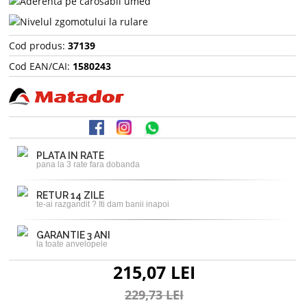
Cod produs:
37139
Cod EAN/CAI:
1580243
PLATA IN RATE
pana la 3 rate fara dobanda
RETUR 14 ZILE
te-ai razgandit ? Iti dam banii inapoi
GARANTIE 3 ANI
la toate anvelopele
215,07 LEI
229,73 LEI