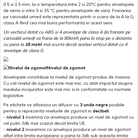
0.5 si 1.5 mm, la o temperatura intre 2 si 20ºC pentru anvelopele
de iarna si intre 5 si 35 ºC pentru anvelopele de vara. Franarea
pe carosabil umed este reprezentata printr-o scara de la A la G,
clasa A fiind cea mai buna performanta in acest sens.
Un vechicul dotat cu ABS si 4 anvelope de clasa A (la franare pe
carosabil umed) va frana de la 80km/h pana la stop pe o distanta
cu pana la
18 metri
mai scurta decat acelasi vehicul dotat cu 4
anvelope de clasa G
.
Nivelul de zgomot
Anvelopele constribuie la nivelul de zgomot produs de masina.
Cu cat nivelul de zgomot este mai mic, cu atat impactul asupra
mediului incojurator este mai mic si in conformitate cu normele
legislative.
Pe etichete se afiseaza un difuzor cu
3 unde negre
posibile
pentru a reprezenta nivelurile de zgomot in
decibeli
.
-
nivelul 1
insemna ca anvelopa produce un nivel de zgomot cu
cel putin 3db mai scazut decat limita UE.
-
nivelul 2
inseamna ca anvelopa produce un nivel de zgomot
aflat intre limita europeana si pana la 3db sub aceasta limita.