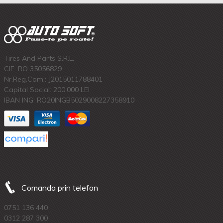
Tires And Parts S.R.L.
CIF: RO 35056829
Nr.Reg.Com.: J2015011788401
Capital Social: 200.000 LEI
IBAN ING: RO20INGB5029008227358910
Comanda prin telefon
0751 136 440
0312 287 300