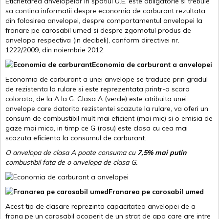
Etichetarea anvelopelor in spatiul U.E. este obligatorie si trebuie
sa contina informatii despre economia de carburant rezultata
din folosirea anvelopei, despre comportamentul anvelopei la
franare pe carosabil umed si despre zgomotul produs de
anvelopa respectiva (in decibeli), conform directivei nr.
1222/2009, din noiembrie 2012.
Economia de carburant a anvelopei
Economia de carburant a unei anvelope se traduce prin gradul
de rezistenta la rulare si este reprezentata printr-o scara
colorata, de la A la G. Clasa A (verde) este atribuita unei
anvelope care datorita rezistentei scazute la rulare, va oferi un
consum de combustibil mult mai eficient (mai mic) si o emisia de
gaze mai mica, in timp ce G (rosu) este clasa cu cea mai
scazuta eficienta la consumul de carburant.
O anvelopa de clasa A poate consuma cu
7,5% mai putin
combustibil fata de o anvelopa de clasa G.
Franarea pe carosabil umed
Acest tip de clasare reprezinta capacitatea anvelopei de a
frana pe un carosabil acoperit de un strat de apa care are intre