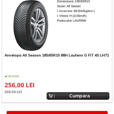
Dimensiune:
185/65R15
Sezon:
All Season
I. Incarcare:
88 (560kg/anv.)
I. Viteza:
H (210km/h)
Producator:
LAUFENN
A
Anvelopa All Season 185/65R15 88H Laufenn G FIT 4S LH71
2
IN STOC
256,00 LEI
5
268,50 LEI
Cumpara