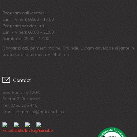
Program call-center:
Luni - Vineri: 09:00 - 17:00
Program service-uri:
Luni - Vineri: 09.00 - 21:00
Sambata: 09:00 - 17:00
Comanzi azi, primesti maine. Oriunde. Livram anvelope si jante in
toata tara in termen de 24 de ore.
Contact
Sos. Fundeni 120A
Sector 2, Bucuresti
Tel:
0751 136 440
Email: comercial@auto-soft.ro