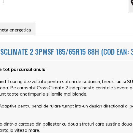
heta energetica
SCLIMATE 2 3PMSF 185/65R15 88H (COD EAN: 
 tot parcursul anului
d Touring dezvoltata pentru soferii de sedanuri, break -uri si SUV
apa. Pe carosabil CrossClimate 2 indeplineste cerintele severe pe
nt toate anotimpurile si iernile mai blande.
tive pentru benzi de rulare turnat într-un design directional al ben
 dintr-o carcasa din poliester cu doua straturi care sustine doua
anta la viteza mare.