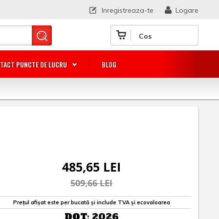
Inregistreaza-te
Logare
Cos
TACT PUNCTE DE LUCRU
BLOG
2
485,65 LEI
509,66 LEI
Prețul afișat este per bucată și include TVA și ecovaloarea
DOT:
2026