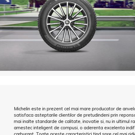
Michelin este in prezent cel mai mare producator de anvelo
satisfaca asteptarile clientilor de pretudindeni prin repons
mai inalte standarde de calitate, inovatie si, nu in ultimul 
amestec inteligent de compusi, o aderenta excelenta indi
carburant. Toate aceste caracteristici tind spre cel mai rid