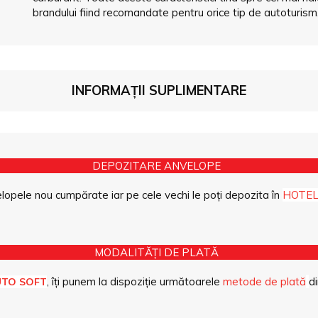
brandului fiind recomandate pentru orice tip de autoturism
INFORMAȚII SUPLIMENTARE
DEPOZITARE ANVELOPE
opele nou cumpărate iar pe cele vechi le poți depozita în
HOTEL
MODALITĂȚI DE PLATĂ
, îți punem la dispoziție următoarele
metode de plată
di
UTO SOFT