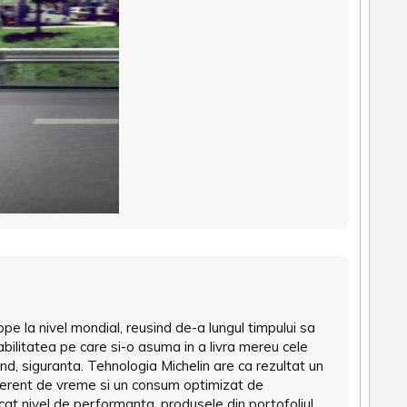
pe la nivel mondial, reusind de-a lungul timpului sa
abilitatea pe care si-o asuma in a livra mereu cele
rand, siguranta. Tehnologia Michelin are ca rezultat un
ferent de vreme si un consum optimizat de
icat nivel de performanta, produsele din portofoliul