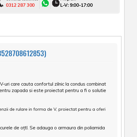
0312 287 300
L-V: 9:00-17:00
3528708612853)
-uri care cauta confortul zilnic la condus combinat
ntru zapada si este proiectat pentru a fi o solutie
zii de rulare in forma de V, proiectat pentru a oferi
 curele de oțtl. Se adauga o armaura din poliamida