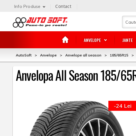
Contact
Info Produse
ANVELOPE
JANTE
AutoSoft
>
Anvelope
>
Anvelope all season
>
185/65R15
>
Anvelopa All Season 185/65
-24 Lei