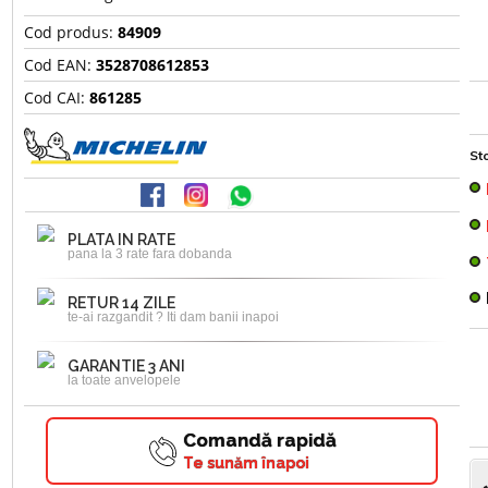
Cod produs:
84909
Cod EAN:
3528708612853
Cod CAI:
861285
Sto
PLATA IN RATE
pana la 3 rate fara dobanda
RETUR 14 ZILE
te-ai razgandit ? Iti dam banii inapoi
GARANTIE 3 ANI
la toate anvelopele
Comandă rapidă
Te sunăm înapoi