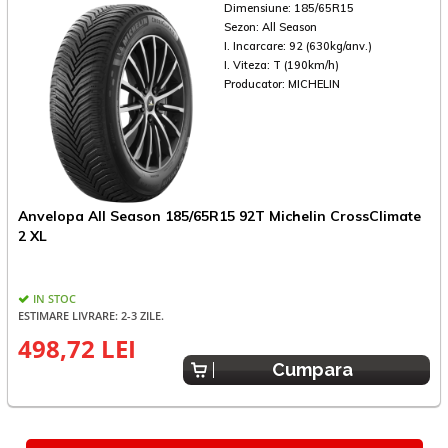
Dimensiune:
185/65R15
Sezon:
All Season
I. Incarcare:
92 (630kg/anv.)
I. Viteza:
T (190km/h)
Producator:
MICHELIN
Anvelopa All Season 185/65R15 92T Michelin CrossClimate
A
2 XL
2
IN STOC
ESTIMARE LIVRARE: 2-3 ZILE.
498,72 LEI
5
Cumpara