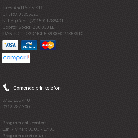
Tires And Parts S.R.L.
CIF: RO 35056829
Nr.Reg.Com.: J2015011788401
Capital Social: 200.000 LEI
IBAN ING: RO20INGB5029008227358910
Comanda prin telefon
0751 136 440
0312 287 300
Program call-center:
Luni - Vineri: 09:00 - 17:00
Program service-uri: