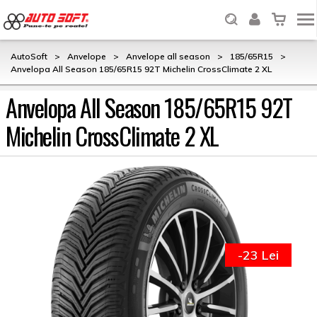
AutoSoft
>
Anvelope
>
Anvelope all season
>
185/65R15
>
Anvelopa All Season 185/65R15 92T Michelin CrossClimate 2 XL
Anvelopa All Season 185/65R15 92T
Michelin CrossClimate 2 XL
-23 Lei