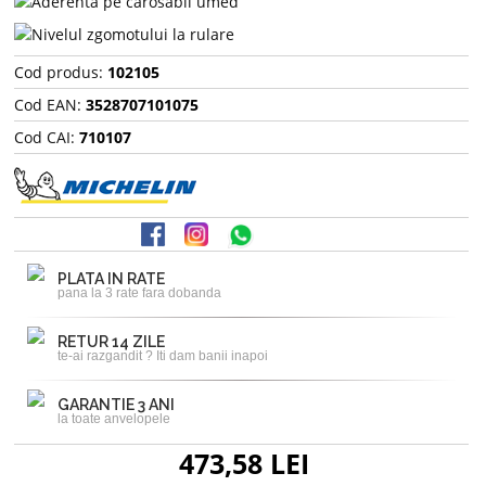
Cod produs:
102105
Cod EAN:
3528707101075
Cod CAI:
710107
PLATA IN RATE
pana la 3 rate fara dobanda
RETUR 14 ZILE
te-ai razgandit ? Iti dam banii inapoi
GARANTIE 3 ANI
la toate anvelopele
473,58 LEI