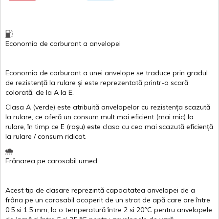
Economia de carburant
a
anvelopei
Economia de carburant a
unei
anvelope
se traduce
prin
gradul
de
rezistență
la
rulare
și
este
reprezentată
printr
-o
scară
colorată
, de la
A
la
E
.
Clasa
A
(
verde
)
este
atribuită
anvelopelor
cu
rezistența
scazută
la
rulare
,
ce
oferă
un
consum
mult
mai
eficient
(
mai
mic) la
rulare
,
în
timp
ce
E
(
roșu
)
este
clasa
cu
cea
mai
scazută
eficiență
la
rulare
/
consum
ridicat
.
Frânarea
pe
carosabil
umed
Acest
tip de
clasare
reprezintă
capacitatea
anvelopei
de a
frâna
pe un
carosabil
acoperit
de un
strat
de
apă
care are
între
0.5
si
1.5 mm, la o
temperatură
între
2
si
20ºC
pentru
anvelopele