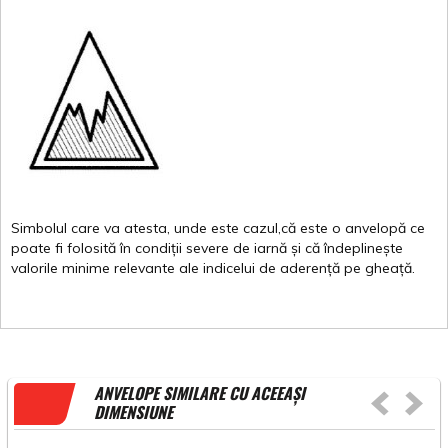
Simbolul
care
va
atesta
,
unde
este
cazul,că
este
o
anvelopă
ce
poate
fi
folosită
în
condiții
severe de
iarnă
și
că
îndeplinește
valorile
minime
relevante
ale
indicelui
de
aderență
pe
gheață
.
ANVELOPE SIMILARE CU ACEEAȘI
DIMENSIUNE