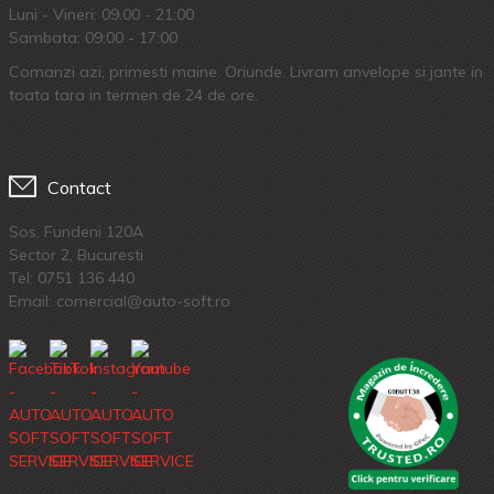
Luni - Vineri: 09.00 - 21:00
Sambata: 09:00 - 17:00
Comanzi azi, primesti maine. Oriunde. Livram anvelope si jante in
toata tara in termen de 24 de ore.
Contact
Sos. Fundeni 120A
Sector 2, Bucuresti
Tel:
0751 136 440
Email: comercial@auto-soft.ro