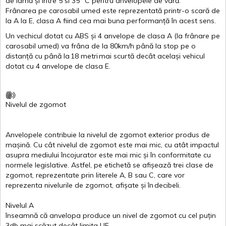
de
iarnă
și
între
5
si
35 ºC
pentru
anvelopele
de
vară
.
Frânarea
pe
carosabil
umed
este
reprezentată
printr
-o
scară
de
la
A
la
E
,
clasa
A
fiind
cea
mai
buna
performanță
în
acest
sens.
Un
vechicul
dotat
cu ABS
și
4
anvelope
de
clasa
A
(la
frânare
pe
carosabil
umed
)
va
frâna
de la 80km/h
până
la stop pe o
distanță
cu
până
la
18
metri
mai
scurtă
decât
același
vehicul
dotat
cu 4
anvelope
de
clasa
E
.
Nivelul
de
zgomot
Anvelopele
contribuie
la
nivelul
de
zgomot
exterior
produs
de
mașină
. Cu
cât
nivelul
de
zgomot
este
mai
mic, cu
atât
impactul
asupra
mediului
încojurator
este
mai
mic
și
în
conformitate
cu
normele
legislative.
Astfel
, pe
etichetă
se
afișează
trei
clase
de
zgomot
,
reprezentate
prin
literele
A
,
B
sau
C
, care
vor
reprezenta
nivelurile
de
zgomot
,
afișate
și
în
decibeli
.
Nivelul
A
înseamnă
că
anvelopa
produce un
nivel
de
zgomot
cu
cel
puțin
3db
mai
scăzut
decât
limita
UE.