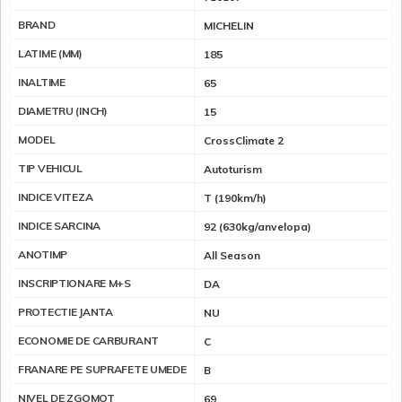
BRAND
MICHELIN
LATIME (MM)
185
INALTIME
65
DIAMETRU (INCH)
15
MODEL
CrossClimate 2
TIP VEHICUL
Autoturism
INDICE VITEZA
T (190km/h)
INDICE SARCINA
92 (630kg/anvelopa)
ANOTIMP
All Season
INSCRIPTIONARE M+S
DA
PROTECTIE JANTA
NU
ECONOMIE DE CARBURANT
C
FRANARE PE SUPRAFETE UMEDE
B
NIVEL DE ZGOMOT
69