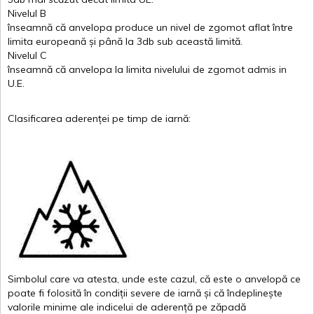
Nivelul
B
înseamnă
că
anvelopa
produce un
nivel
de
zgomot
aflat
între
limita
europeană
și
până
la 3db sub
această
limită
.
Nivelul
C
înseamnă
că
anvelopa
la
limita
nivelului
de
zgomot
admis in
U.E.
Clasificarea
aderenței
pe
timp
de
iarnă
:
Simbolul
care
va
atesta
,
unde
este
cazul
,
că
este
o
anvelopă
ce
poate
fi
folosită
în
condiții
severe de
iarnă
și
că
îndeplinește
valor
i
le
minime
ale
indicelui
de
aderență
pe
zăpadă