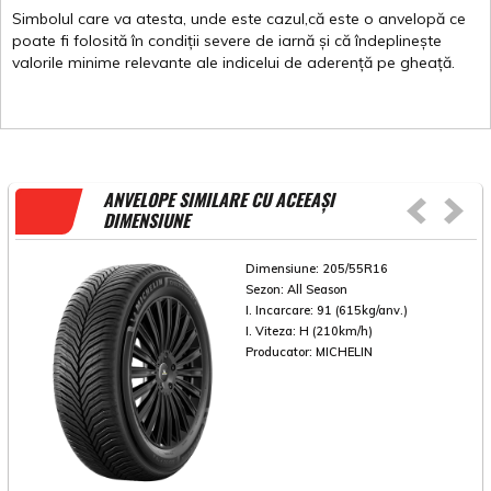
Simbolul
care
va
atesta
,
unde
este
cazul,că
este
o
anvelopă
ce
poate
fi
folosită
în
condiții
severe de
iarnă
și
că
îndeplinește
valorile
minime
relevante
ale
indicelui
de
aderență
pe
gheață
.
ANVELOPE SIMILARE CU ACEEAȘI
DIMENSIUNE
Dimensiune:
205/55R16
Sezon:
All Season
I. Incarcare:
91 (615kg/anv.)
I. Viteza:
H (210km/h)
Producator:
MICHELIN