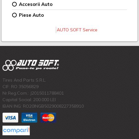
Accesorii Auto
Piese Auto
AUTO SOFT Service
Tires And Parts S.R.L.
CIF: RO 35056829
Nr.Reg.Com.: J2015011788401
Capital Social: 200.000 LEI
IBAN ING: RO20INGB5029008227358910