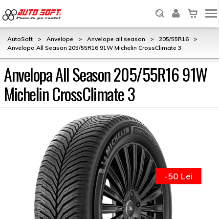
AutoSoft
>
Anvelope
>
Anvelope all season
>
205/55R16
>
Anvelopa All Season 205/55R16 91W Michelin CrossClimate 3
Anvelopa All Season 205/55R16 91W
Michelin CrossClimate 3
-50 Lei