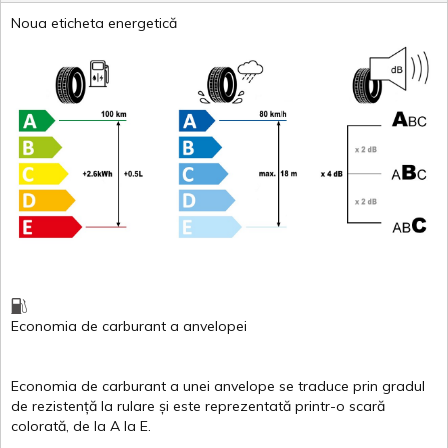
Noua eticheta energetică
Economia de carburant
a
anvelopei
Economia de carburant a
unei
anvelope
se traduce
prin
gradul
de
rezistență
la
rulare
și
este
reprezentată
printr
-o
scară
colorată
, de la
A
la
E
.