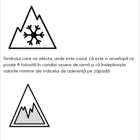
Simbolul
care
va
atesta
,
unde
este
cazul
,
că
este
o
anvelopă
ce
poate
fi
folosită
în
condiții
severe de
iarnă
și
că
îndeplinește
valor
i
le
minime
ale
indicelui
de
aderență
pe
zăpadă