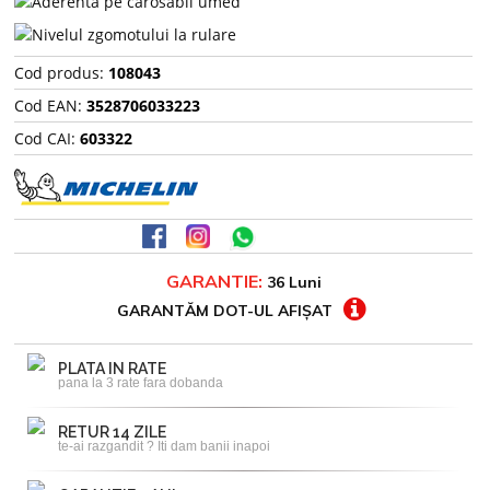
Cod produs:
108043
Cod EAN:
3528706033223
Cod CAI:
603322
GARANTIE:
36 Luni
GARANTĂM DOT-UL AFIȘAT
PLATA IN RATE
pana la 3 rate fara dobanda
RETUR 14 ZILE
te-ai razgandit ? Iti dam banii inapoi