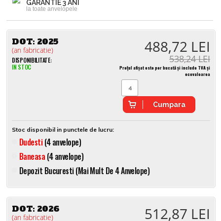
GARANTIE 3 ANI
la toate anvelopele
DOT:
2025
488,72 LEI
(an fabricatie)
538,24 LEI
DISPONIBILITATE:
IN STOC
Prețul afișat este per bucată și include TVA și
ecovaloarea
Cumpara
Stoc disponibil in punctele de lucru:
Dudesti
(4 anvelope)
Baneasa
(4 anvelope)
Depozit Bucuresti (mai Mult De 4 Anvelope)
DOT:
2026
512,87 LEI
(an fabricatie)