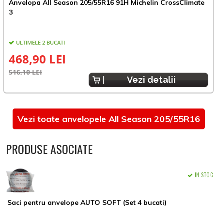
Anvelopa All Season 205/55R16 91H Michelin CrossClimate
A
3
3
ULTIMELE 2 BUCATI
468,90 LEI
516,10 LEI
5
Vezi detalii
Vezi toate anvelopele All Season 205/55R16
PRODUSE ASOCIATE
IN STOC
Saci pentru anvelope AUTO SOFT (Set 4 bucati)