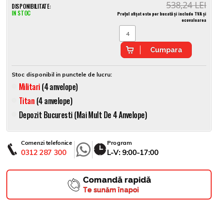
538,24 LEI
DISPONIBILITATE:
IN STOC
Prețul afișat este per bucată și include TVA și
ecovaloarea
Cumpara
Stoc disponibil in punctele de lucru:
Militari
(4 anvelope)
Titan
(4 anvelope)
Depozit Bucuresti (mai Mult De 4 Anvelope)
Comenzi telefonice
Program
0312 287 300
L-V: 9:00-17:00
Comandă rapidă
Te sunăm înapoi