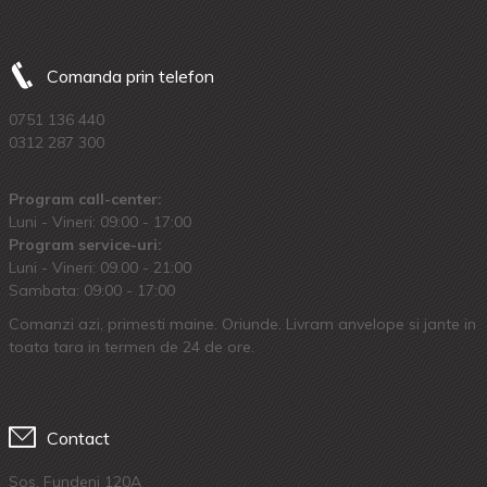
Comanda prin telefon
0751 136 440
0312 287 300
Program call-center:
Luni - Vineri: 09:00 - 17:00
Program service-uri:
Luni - Vineri: 09.00 - 21:00
Sambata: 09:00 - 17:00
Comanzi azi, primesti maine. Oriunde. Livram anvelope si jante in
toata tara in termen de 24 de ore.
Contact
Sos. Fundeni 120A