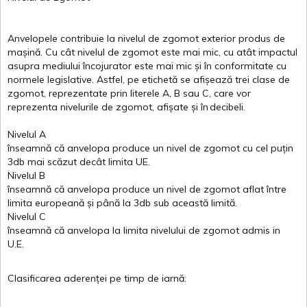
Anvelopele
contribuie
la
nivelul
de
zgomot
exterior
produs
de
mașină
. Cu
cât
nivelul
de
zgomot
este
mai
mic, cu
atât
impactul
asupra
mediului
încojurator
este
mai
mic
și
în
conformitate
cu
normele
legislative.
Astfel
, pe
etichetă
se
afișează
trei
clase
de
zgomot
,
reprezentate
prin
literele
A
,
B
sau
C
, care
vor
reprezenta
nivelurile
de
zgomot
,
afișate
și
în
decibeli
.
Nivelul
A
înseamnă
că
anvelopa
produce un
nivel
de
zgomot
cu
cel
puțin
3db
mai
scăzut
decât
limita
UE.
Nivelul
B
înseamnă
că
anvelopa
produce un
nivel
de
zgomot
aflat
între
limita
europeană
și
până
la 3db sub
această
limită
.
Nivelul
C
înseamnă
că
anvelopa
la
limita
nivelului
de
zgomot
admis in
U.E.
Clasificarea
aderenței
pe
timp
de
iarnă
: