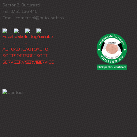
Sector 2, Bucuresti
Tel:
0751 136 440
Email: comercial@auto-soft.ro