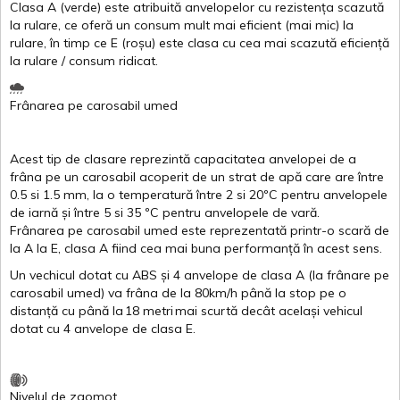
Clasa
A
(
verde
)
este
atribuită
anvelopelor
cu
rezistența
scazută
la
rulare
,
ce
oferă
un
consum
mult
mai
eficient
(
mai
mic) la
rulare
,
în
timp
ce
E
(
roșu
)
este
clasa
cu
cea
mai
scazută
eficiență
la
rulare
/
consum
ridicat
.
Frânarea
pe
carosabil
umed
Acest
tip de
clasare
reprezintă
capacitatea
anvelopei
de a
frâna
pe un
carosabil
acoperit
de un
strat
de
apă
care are
între
0.5
si
1.5 mm, la o
temperatură
între
2
si
20ºC
pentru
anvelopele
de
iarnă
și
între
5
si
35 ºC
pentru
anvelopele
de
vară
.
Frânarea
pe
carosabil
umed
este
reprezentată
printr
-o
scară
de
la
A
la
E
,
clasa
A
fiind
cea
mai
buna
performanță
în
acest
sens.
Un
vechicul
dotat
cu ABS
și
4
anvelope
de
clasa
A
(la
frânare
pe
carosabil
umed
)
va
frâna
de la 80km/h
până
la stop pe o
distanță
cu
până
la
18
metri
mai
scurtă
decât
același
vehicul
dotat
cu 4
anvelope
de
clasa
E
.
Nivelul
de
zgomot