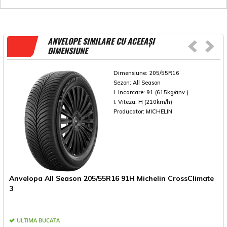
ANVELOPE SIMILARE CU ACEEAȘI
DIMENSIUNE
Dimensiune:
205/55R16
Sezon:
All Season
I. Incarcare:
91 (615kg/anv.)
I. Viteza:
H (210km/h)
Producator:
MICHELIN
Anvelopa All Season 205/55R16 91H Michelin CrossClimate
A
3
3
ULTIMA BUCATA