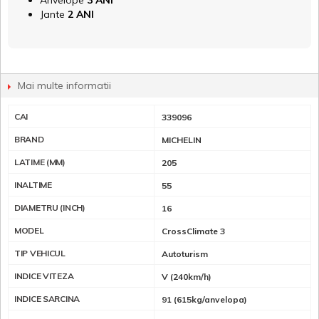
Anvelope
3 ANI
Jante
2 ANI
Mai multe informatii
CAI
339096
BRAND
MICHELIN
LATIME (MM)
205
INALTIME
55
DIAMETRU (INCH)
16
MODEL
CrossClimate 3
TIP VEHICUL
Autoturism
INDICE VITEZA
V (240km/h)
INDICE SARCINA
91 (615kg/anvelopa)