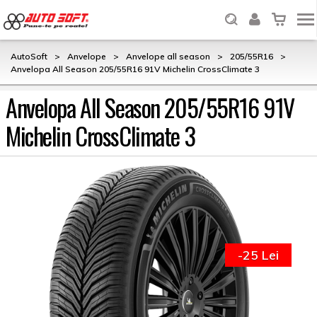
AutoSoft
>
Anvelope
>
Anvelope all season
>
205/55R16
>
Anvelopa All Season 205/55R16 91V Michelin CrossClimate 3
Anvelopa All Season 205/55R16 91V
Michelin CrossClimate 3
-25 Lei