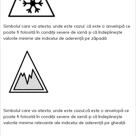
Simbolul
care
va
atesta
,
unde
este
cazul
,
că
este
o
anvelopă
ce
poate
fi
folosită
în
condiții
severe de
iarnă
și
că
îndeplinește
valor
i
le
minime
ale
indicelui
de
aderență
pe
zăpadă
Simbolul
care
va
atesta
,
unde
este
cazul,că
este
o
anvelopă
ce
poate
fi
folosită
în
condiții
severe de
iarnă
și
că
îndeplinește
valorile
minime
relevante
ale
indicelui
de
aderență
pe
gheață
.