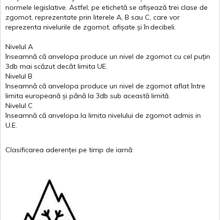
normele
legislative.
Astfel
, pe
etichetă
se
afișează
trei
clase
de
zgomot
,
reprezentate
prin
literele
A
,
B
sau
C
, care
vor
reprezenta
nivelurile
de
zgomot
,
afișate
și
în
decibeli
.
Nivelul
A
înseamnă
că
anvelopa
produce un
nivel
de
zgomot
cu
cel
puțin
3db
mai
scăzut
decât
limita
UE.
Nivelul
B
înseamnă
că
anvelopa
produce un
nivel
de
zgomot
aflat
între
limita
europeană
și
până
la 3db sub
această
limită
.
Nivelul
C
înseamnă
că
anvelopa
la
limita
nivelului
de
zgomot
admis in
U.E.
Clasificarea
aderenței
pe
timp
de
iarnă
: