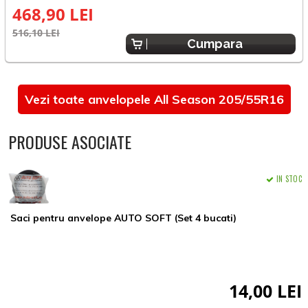
468,90 LEI
516,10 LEI
5
Cumpara
Vezi toate anvelopele All Season 205/55R16
PRODUSE ASOCIATE
IN STOC
Saci pentru anvelope AUTO SOFT (Set 4 bucati)
14,00 LEI