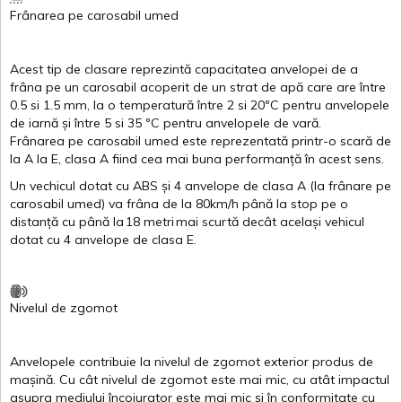
Frânarea
pe
carosabil
umed
Acest
tip de
clasare
reprezintă
capacitatea
anvelopei
de a
frâna
pe un
carosabil
acoperit
de un
strat
de
apă
care are
între
0.5
si
1.5 mm, la o
temperatură
între
2
si
20ºC
pentru
anvelopele
de
iarnă
și
între
5
si
35 ºC
pentru
anvelopele
de
vară
.
Frânarea
pe
carosabil
umed
este
reprezentată
printr
-o
scară
de
la
A
la
E
,
clasa
A
fiind
cea
mai
buna
performanță
în
acest
sens.
Un
vechicul
dotat
cu ABS
și
4
anvelope
de
clasa
A
(la
frânare
pe
carosabil
umed
)
va
frâna
de la 80km/h
până
la stop pe o
distanță
cu
până
la
18
metri
mai
scurtă
decât
același
vehicul
dotat
cu 4
anvelope
de
clasa
E
.
Nivelul
de
zgomot
Anvelopele
contribuie
la
nivelul
de
zgomot
exterior
produs
de
mașină
. Cu
cât
nivelul
de
zgomot
este
mai
mic, cu
atât
impactul
asupra
mediului
încojurator
este
mai
mic
și
în
conformitate
cu