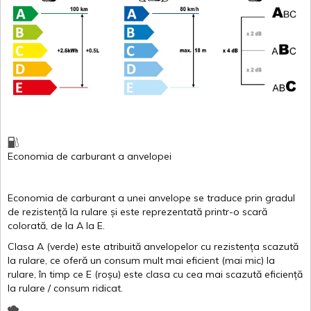
Economia de carburant
a
anvelopei
Economia de carburant a
unei
anvelope
se traduce
prin
gradul
de
rezistență
la
rulare
și
este
reprezentată
printr
-o
scară
colorată
, de la
A
la
E
.
Clasa
A
(
verde
)
este
atribuită
anvelopelor
cu
rezistența
scazută
la
rulare
,
ce
oferă
un
consum
mult
mai
eficient
(
mai
mic) la
rulare
,
în
timp
ce
E
(
roșu
)
este
clasa
cu
cea
mai
scazută
eficiență
la
rulare
/
consum
ridicat
.