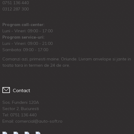
0751 136 440
0312 287 300
Program call-center:
Luni - Vineri: 09:00 - 17:00
Program service-uri:
Luni - Vineri: 09.00 - 21:00
Sambata: 09:00 - 17:00
Comanzi azi, primesti maine. Oriunde. Livram anvelope si jante in
toata tara in termen de 24 de ore.
Contact
Sos. Fundeni 120A
Sector 2, Bucuresti
Tel:
0751 136 440
Email: comercial@auto-soft.ro