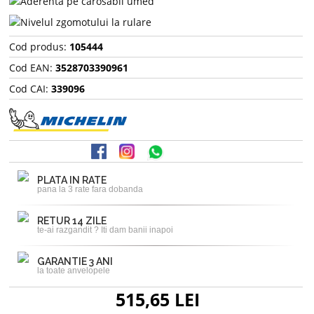
Cod produs:
105444
Cod EAN:
3528703390961
Cod CAI:
339096
PLATA IN RATE
pana la 3 rate fara dobanda
RETUR 14 ZILE
te-ai razgandit ? Iti dam banii inapoi
GARANTIE 3 ANI
la toate anvelopele
515,65 LEI