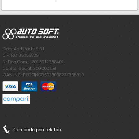
Tires And Parts S.R.L.
CIF: RO 35056829
Nr.Reg.Com.: J2015011788401
Capital Social: 200.000 LEI
IBAN ING: RO20INGB5029008227358910
Comanda prin telefon