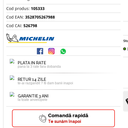
Cod produs:
105333
Cod EAN:
3528705267988
Cod CAI:
526798
Sto
PLATA IN RATE
pana la 3 rate fara dobanda
RETUR 14 ZILE
te-ai razgandit ? Iti dam banii inapoi
GARANTIE 3 ANI
la toate anvelopele
Comandă rapidă
Te sunăm înapoi