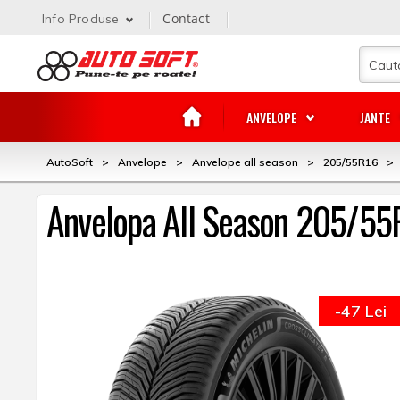
Contact
Info Produse
ANVELOPE
JANTE
AutoSoft
>
Anvelope
>
Anvelope all season
>
205/55R16
>
Anvelopa All Season 205/55
-47 Lei