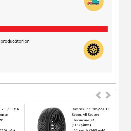
 producătorilor.
:
205/55R16
Dimensiune:
205/55R16
Season
Sezon:
All Season
:
91
I. Incarcare:
91
)
(615kg/anv.)
(210km/h)
I. Viteza:
V (240km/h)