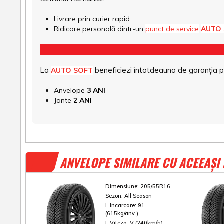
Livrare prin curier rapid
Ridicare personală dintr-un
punct de service
AUTO
La
beneficiezi întotdeauna de garanția pro
AUTO SOFT
Anvelope
3 ANI
Jante
2 ANI
ANVELOPE SIMILARE CU ACEEAȘI
Dimensiune:
205/55R16
Sezon:
All Season
I. Incarcare:
91
(615kg/anv.)
I. Viteza:
V (240km/h)