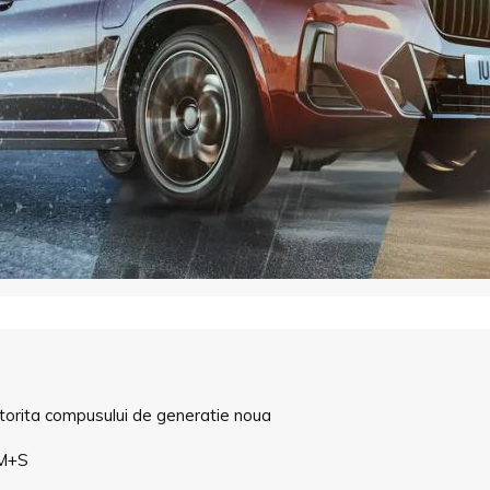
atorita compusului de generatie noua
 M+S