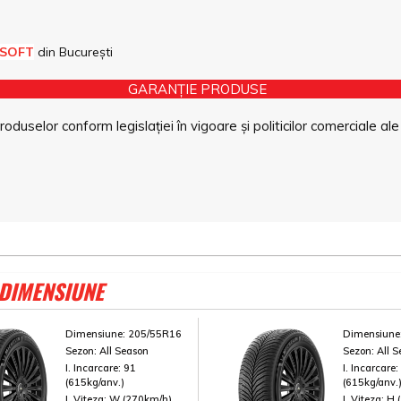
 SOFT
din București
GARANȚIE PRODUSE
duselor conform legislației în vigoare și politicilor comerciale ale
 DIMENSIUNE
Dimensiune:
205/55R16
Dimensiune
Sezon:
All Season
Sezon:
All 
I. Incarcare:
91
I. Incarcare
(615kg/anv.)
(615kg/anv.
I. Viteza:
W (270km/h)
I. Viteza:
H 