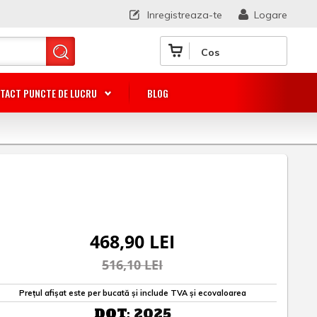
Inregistreaza-te
Logare
Cos
TACT PUNCTE DE LUCRU
BLOG
468,90 LEI
516,10 LEI
Prețul afișat este per bucată și include TVA și ecovaloarea
DOT:
2025