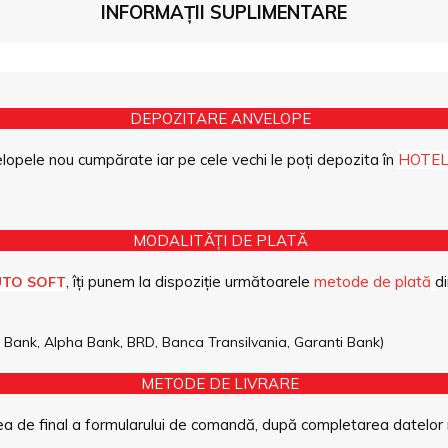
INFORMAȚII SUPLIMENTARE
DEPOZITARE ANVELOPE
opele nou cumpărate iar pe cele vechi le poți depozita în
HOTEL
MODALITĂȚI DE PLATĂ
, îți punem la dispoziție următoarele
metode de plată
di
UTO SOFT
pe Bank, Alpha Bank, BRD, Banca Transilvania, Garanti Bank)
METODE DE LIVRARE
a de final a formularului de comandă, după completarea datelor 