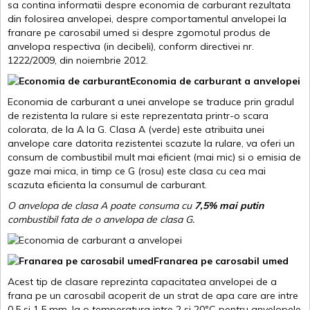
sa contina informatii despre economia de carburant rezultata
din folosirea anvelopei, despre comportamentul anvelopei la
franare pe carosabil umed si despre zgomotul produs de
anvelopa respectiva (in decibeli), conform directivei nr.
1222/2009, din noiembrie 2012.
Economia de carburant a anvelopei
Economia de carburant a unei anvelope se traduce prin gradul
de rezistenta la rulare si este reprezentata printr-o scara
colorata, de la A la G. Clasa A (verde) este atribuita unei
anvelope care datorita rezistentei scazute la rulare, va oferi un
consum de combustibil mult mai eficient (mai mic) si o emisia de
gaze mai mica, in timp ce G (rosu) este clasa cu cea mai
scazuta eficienta la consumul de carburant.
O anvelopa de clasa A poate consuma cu
7,5% mai putin
combustibil fata de o anvelopa de clasa G.
Franarea pe carosabil umed
Acest tip de clasare reprezinta capacitatea anvelopei de a
frana pe un carosabil acoperit de un strat de apa care are intre
0.5 si 1.5 mm, la o temperatura intre 2 si 20ºC pentru anvelopele