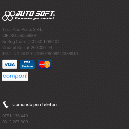
Tires And Parts S.R.L.
CIF: RO 35056829
Nr.Reg.Com.: J2015011788401
Capital Social: 200.000 LEI
IBAN ING: RO20INGB5029008227358910
Comanda prin telefon
0751 136 440
0312 287 300