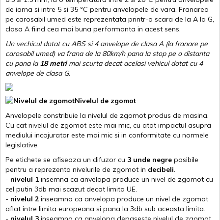
de iarna si intre 5 si 35 ºC pentru anvelopele de vara. Franarea
pe carosabil umed este reprezentata printr-o scara de la A la G,
clasa A fiind cea mai buna performanta in acest sens.
Un vechicul dotat cu ABS si 4 anvelope de clasa A (la franare pe
carosabil umed) va frana de la 80km/h pana la stop pe o distanta
cu pana la
18 metri
mai scurta decat acelasi vehicul dotat cu 4
anvelope de clasa G
.
Nivelul de zgomot
Anvelopele constribuie la nivelul de zgomot produs de masina.
Cu cat nivelul de zgomot este mai mic, cu atat impactul asupra
mediului incojurator este mai mic si in conformitate cu normele
legislative.
Pe etichete se afiseaza un difuzor cu
3 unde negre
posibile
pentru a reprezenta nivelurile de zgomot in
decibeli
.
-
nivelul 1
insemna ca anvelopa produce un nivel de zgomot cu
cel putin 3db mai scazut decat limita UE.
-
nivelul 2
inseamna ca anvelopa produce un nivel de zgomot
aflat intre limita europeana si pana la 3db sub aceasta limita.
-
nivelul 3
inseamna ca anvelopa depaseste nivelul de zgomot