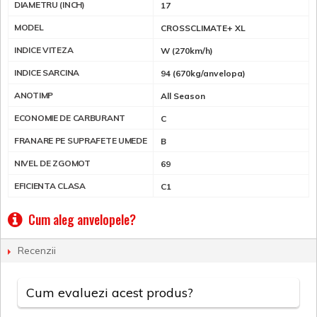
DIAMETRU (INCH)
17
MODEL
CROSSCLIMATE+ XL
INDICE VITEZA
W (270km/h)
INDICE SARCINA
94 (670kg/anvelopa)
ANOTIMP
All Season
ECONOMIE DE CARBURANT
C
FRANARE PE SUPRAFETE UMEDE
B
NIVEL DE ZGOMOT
69
EFICIENTA CLASA
C1
Cum aleg anvelopele?
Recenzii
Cum evaluezi acest produs?