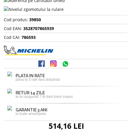
Cod produs:
39850
Cod EAN:
3528707865939
Cod CAI:
786593
PLATA IN RATE
pana la 3 rate fara dobanda
RETUR 14 ZILE
te-ai razgandit ? Iti dam banii inapoi
GARANTIE 3 ANI
la toate anvelopele
514,16 LEI