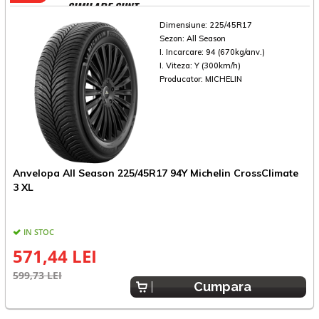
SIMILARE SUNT
Dimensiune:
225/45R17
Sezon:
All Season
I. Incarcare:
94 (670kg/anv.)
I. Viteza:
Y (300km/h)
Producator:
MICHELIN
Anvelopa All Season 225/45R17 94Y Michelin CrossClimate
A
3 XL
3
IN STOC
571,44 LEI
599,73 LEI
5
Cumpara