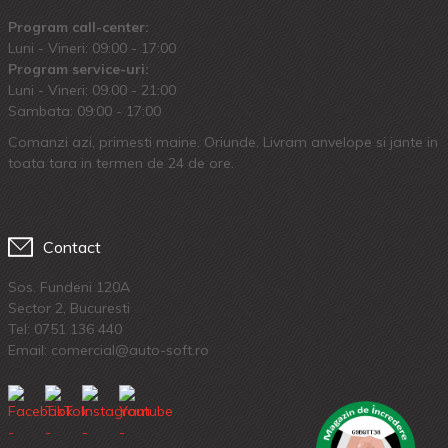
Program call-center:
Luni - Vineri: 09:00 - 17:00
Program service-uri:
Luni - Vineri: 09.00 - 21:00
Sambata: 09:00 - 17:00
Comanzi azi, primesti maine. Oriunde. Livram anvelope si jante in
toata tara in termen de 24 de ore.
Contact
Sos. Fundeni 120A
Sector 2, Bucuresti
Tel:
0751 136 440
Email: comercial@auto-soft.ro