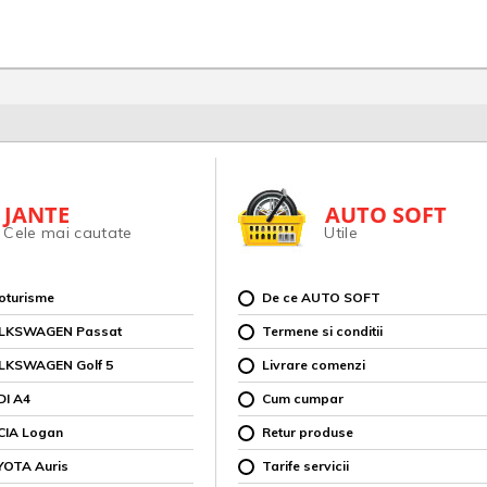
JANTE
AUTO SOFT
Cele mai cautate
Utile
toturisme
De ce AUTO SOFT
OLKSWAGEN Passat
Termene si conditii
OLKSWAGEN Golf 5
Livrare comenzi
DI A4
Cum cumpar
CIA Logan
Retur produse
YOTA Auris
Tarife servicii