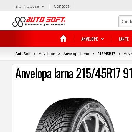
Contact
Info Produse
ANVELOPE
JANTE
AutoSoft
>
Anvelope
>
Anvelope iarna
>
215/45R17
>
Anve
Anvelopa Iarna 215/45R17 91