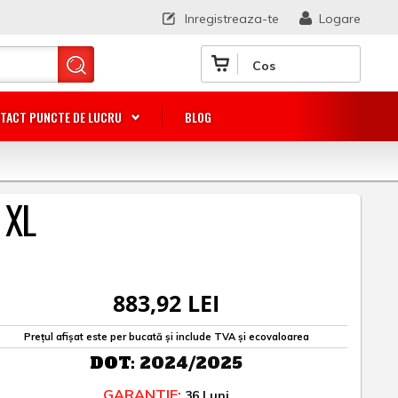
Inregistreaza-te
Logare
Cos
TACT PUNCTE DE LUCRU
BLOG
 XL
883,92 LEI
Prețul afișat este per bucată și include TVA și ecovaloarea
DOT:
2024/2025
GARANTIE:
36 Luni