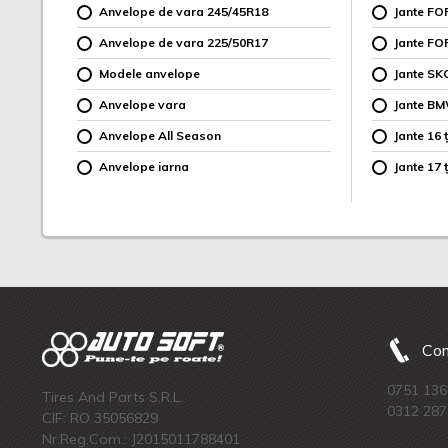
Anvelope de vara 245/45R18
Jante F
Anvelope de vara 225/50R17
Jante FO
Modele anvelope
Jante SK
Anvelope vara
Jante B
Anvelope All Season
Jante 16 ț
Anvelope iarna
Jante 17 ț
Com
0751 136
Tires And Parts S.R.L.
0312 287
CIF: RO 35056829
Nr.Reg.Com.: J2015011788401