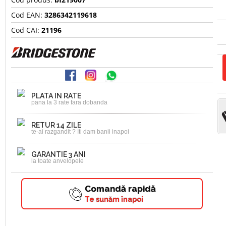
Cod EAN:
3286342119618
Cod CAI:
21196
PLATA IN RATE
pana la 3 rate fara dobanda
RETUR 14 ZILE
te-ai razgandit ? Iti dam banii inapoi
GARANTIE 3 ANI
la toate anvelopele
Comandă rapidă
Te sunăm înapoi