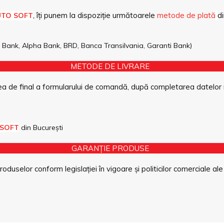
, îți punem la dispoziție următoarele
metode de plată
di
UTO SOFT
pe Bank, Alpha Bank, BRD, Banca Transilvania, Garanti Bank)
METODE DE LIVRARE
a de final a formularului de comandă, după completarea datelor 
 SOFT
din București
GARANȚIE PRODUSE
duselor conform legislației în vigoare și politicilor comerciale ale