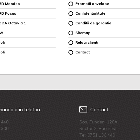
ORD Mondeo
Promotii anvelope
RD Focus
Confidentialitate
ODA Octavia 1
Conditii de garantie
MW
Sitemap
oli
Relatii clienti
oli
Contact
anda prin telefon
Contact
 440
Sos. Fundeni 120A
 300
Sector 2, Bucuresti
Tel:
0751 136 440