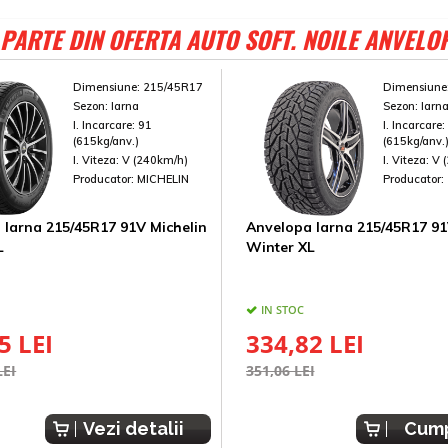
PARTE DIN OFERTA AUTO SOFT. NOILE ANVELO
Dimensiune:
215/45R17
Dimensiune
Sezon:
Iarna
Sezon:
Iarn
I. Incarcare:
91
I. Incarcare
(615kg/anv.)
(615kg/anv.
I. Viteza:
V (240km/h)
I. Viteza:
V 
Producator:
MICHELIN
Producator:
 Iarna 215/45R17 91V Michelin
Anvelopa Iarna 215/45R17 9
L
Winter XL
IN STOC
5 LEI
334,82 LEI
LEI
351,06 LEI
Vezi detalii
Cum