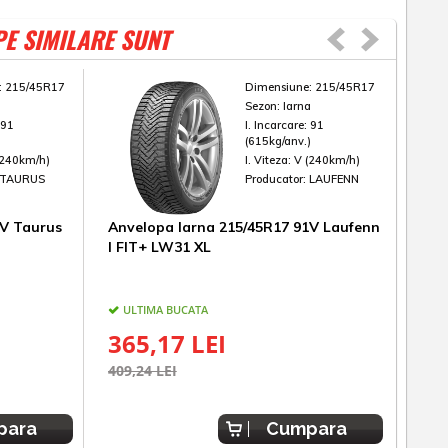
PE SIMILARE SUNT
:
215/45R17
Dimensiune:
215/45R17
a
Sezon:
Iarna
:
91
I. Incarcare:
91
)
(615kg/anv.)
(240km/h)
I. Viteza:
V (240km/h)
TAURUS
Producator:
LAUFENN
1V Taurus
Anvelopa Iarna 215/45R17 91V Laufenn
Anv
I FIT+ LW31 XL
Sure
ULTIMA BUCATA
UL
365,17 LEI
33
409,24 LEI
381,
para
Cumpara