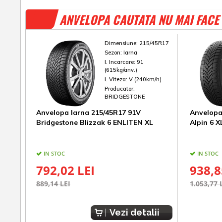
ANVELOPA CAUTATA NU MAI FACE 
Dimensiune:
215/45R17
Sezon:
Iarna
I. Incarcare:
91
(615kg/anv.)
I. Viteza:
V (240km/h)
Producator:
BRIDGESTONE
Anvelopa Iarna 215/45R17 91V
Anvelopa
Bridgestone Blizzak 6 ENLITEN XL
Alpin 6 X
IN STOC
IN STOC
792,02 LEI
938,8
889,14 LEI
1.053,77 
Vezi detalii