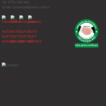
Tel:
0751 136 440
Email: comercial@auto-soft.ro