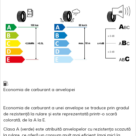
Economia de carburant
a
anvelopei
Economia de carburant a
unei
anvelope
se traduce
prin
gradul
de
rezistență
la
rulare
și
este
reprezentată
printr
-o
scară
colorată
, de la
A
la
E
.
Clasa
A
(
verde
)
este
atribuită
anvelopelor
cu
rezistența
scazută
la
rulare
,
ce
oferă
un
consum
mult
mai
eficient
(
mai
mic) la