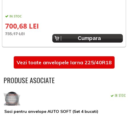
IN STOC
700,68 LEI
735,17 LEI
8
Cumpara
Vezi toate anvelopele Iarna 225/40R18
PRODUSE ASOCIATE
IN STOC
Saci pentru anvelope AUTO SOFT (Set 4 bucati)