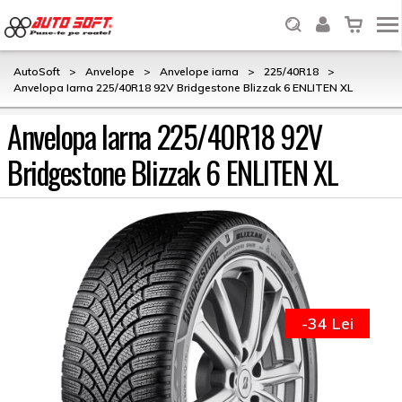
AutoSoft
>
Anvelope
>
Anvelope iarna
>
225/40R18
>
Anvelopa Iarna 225/40R18 92V Bridgestone Blizzak 6 ENLITEN XL
Anvelopa Iarna 225/40R18 92V
Bridgestone Blizzak 6 ENLITEN XL
-34 Lei