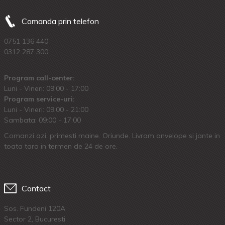
Comanda prin telefon
0751 136 440
0312 287 300
Program call-center:
Luni - Vineri: 09:00 - 17:00
Program service-uri:
Luni - Vineri: 09.00 - 21:00
Sambata: 09:00 - 17:00
Comanzi azi, primesti maine. Oriunde. Livram anvelope si jante in
toata tara in termen de 24 de ore.
Contact
Sos. Fundeni 120A
Sector 2, Bucuresti