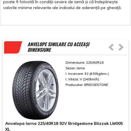
poate
fi
folosită
în
condiții
severe de
iarnă
și
că
îndeplinește
valorile
minime
relevante
ale
indicelui
de
aderență
pe
gheață
.
ANVELOPE SIMILARE CU ACEEAȘI
DIMENSIUNE
Dimensiune:
225/40R18
Sezon:
Iarna
I. Incarcare:
92 (630kg/anv.)
I. Viteza:
V (240km/h)
Producator:
BRIDGESTONE
Anvelopa Iarna 225/40R18 92V Bridgestone Blizzak LM005
A
XL
*