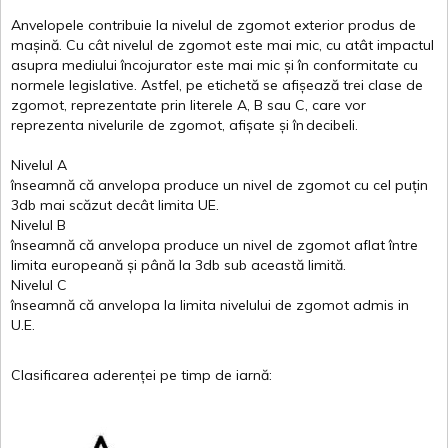
Anvelopele
contribuie
la
nivelul
de
zgomot
exterior
produs
de
mașină
. Cu
cât
nivelul
de
zgomot
este
mai
mic, cu
atât
impactul
asupra
mediului
încojurator
este
mai
mic
și
în
conformitate
cu
normele
legislative.
Astfel
, pe
etichetă
se
afișează
trei
clase
de
zgomot
,
reprezentate
prin
literele
A
,
B
sau
C
, care
vor
reprezenta
nivelurile
de
zgomot
,
afișate
și
în
decibeli
.
Nivelul
A
înseamnă
că
anvelopa
produce un
nivel
de
zgomot
cu
cel
puțin
3db
mai
scăzut
decât
limita
UE.
Nivelul
B
înseamnă
că
anvelopa
produce un
nivel
de
zgomot
aflat
între
limita
europeană
și
până
la 3db sub
această
limită
.
Nivelul
C
înseamnă
că
anvelopa
la
limita
nivelului
de
zgomot
admis in
U.E.
Clasificarea
aderenței
pe
timp
de
iarnă
: