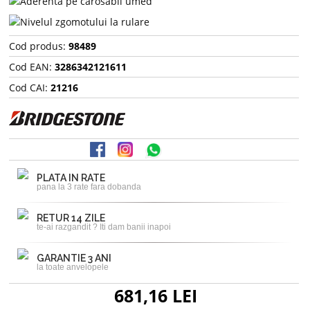
Cod produs:
98489
Cod EAN:
3286342121611
Cod CAI:
21216
PLATA IN RATE
pana la 3 rate fara dobanda
RETUR 14 ZILE
te-ai razgandit ? Iti dam banii inapoi
GARANTIE 3 ANI
la toate anvelopele
681,16 LEI