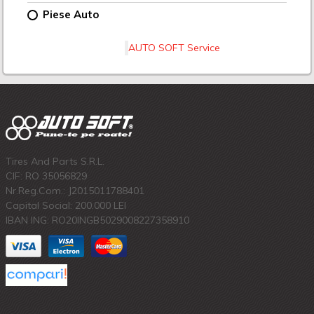
Piese Auto
AUTO SOFT Service
Tires And Parts S.R.L.
CIF: RO 35056829
Nr.Reg.Com.: J2015011788401
Capital Social: 200.000 LEI
IBAN ING: RO20INGB5029008227358910