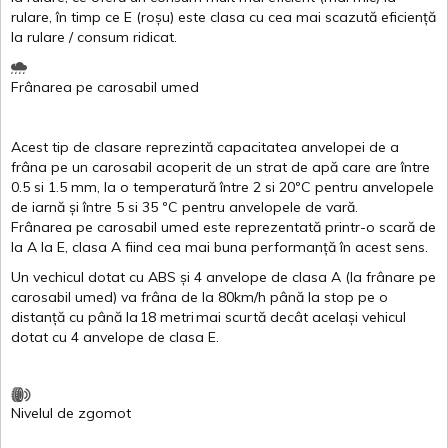
rulare
,
în
timp
ce
E
(
roșu
)
este
clasa
cu
cea
mai
scazută
eficiență
la
rulare
/
consum
ridicat
.
Frânarea
pe
carosabil
umed
Acest
tip de
clasare
reprezintă
capacitatea
anvelopei
de a
frâna
pe un
carosabil
acoperit
de un
strat
de
apă
care are
între
0.5
si
1.5 mm, la o
temperatură
între
2
si
20ºC
pentru
anvelopele
de
iarnă
și
între
5
si
35 ºC
pentru
anvelopele
de
vară
.
Frânarea
pe
carosabil
umed
este
reprezentată
printr
-o
scară
de
la
A
la
E
,
clasa
A
fiind
cea
mai
buna
performanță
în
acest
sens.
Un
vechicul
dotat
cu ABS
și
4
anvelope
de
clasa
A
(la
frânare
pe
carosabil
umed
)
va
frâna
de la 80km/h
până
la stop pe o
distanță
cu
până
la
18
metri
mai
scurtă
decât
același
vehicul
dotat
cu 4
anvelope
de
clasa
E
.
Nivelul
de
zgomot