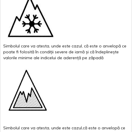
Simbolul
care
va
atesta
,
unde
este
cazul
,
că
este
o
anvelopă
ce
poate
fi
folosită
în
condiții
severe de
iarnă
și
că
îndeplinește
valor
i
le
minime
ale
indicelui
de
aderență
pe
zăpadă
Simbolul
care
va
atesta
,
unde
este
cazul,că
este
o
anvelopă
ce