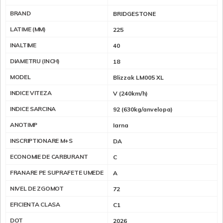
BRAND
BRIDGESTONE
LATIME (MM)
225
INALTIME
40
DIAMETRU (INCH)
18
MODEL
Blizzak LM005 XL
INDICE VITEZA
V (240km/h)
INDICE SARCINA
92 (630kg/anvelopa)
ANOTIMP
Iarna
INSCRIPTIONARE M+S
DA
ECONOMIE DE CARBURANT
C
FRANARE PE SUPRAFETE UMEDE
A
NIVEL DE ZGOMOT
72
EFICIENTA CLASA
C1
DOT
2026