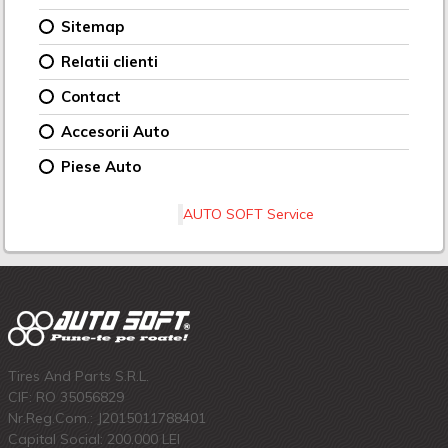
Sitemap
Relatii clienti
Contact
Accesorii Auto
Piese Auto
AUTO SOFT Service
Tires And Parts S.R.L.
CIF: RO 35056829
Nr.Reg.Com.: J2015011788401
Capital Social: 200.000 LEI