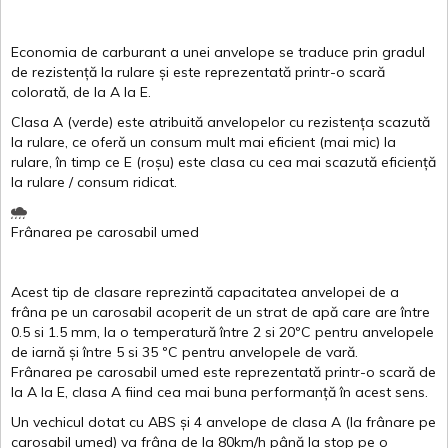
Economia de carburant a
unei
anvelope
se traduce
prin
gradul
de
rezistență
la
rulare
și
este
reprezentată
printr
-o
scară
colorată
, de la
A
la
E
.
Clasa
A
(
verde
)
este
atribuită
anvelopelor
cu
rezistența
scazută
la
rulare
,
ce
oferă
un
consum
mult
mai
eficient
(
mai
mic) la
rulare
,
în
timp
ce
E
(
roșu
)
este
clasa
cu
cea
mai
scazută
eficiență
la
rulare
/
consum
ridicat
.
Frânarea
pe
carosabil
umed
Acest
tip de
clasare
reprezintă
capacitatea
anvelopei
de a
frâna
pe un
carosabil
acoperit
de un
strat
de
apă
care are
între
0.5
si
1.5 mm, la o
temperatură
între
2
si
20ºC
pentru
anvelopele
de
iarnă
și
între
5
si
35 ºC
pentru
anvelopele
de
vară
.
Frânarea
pe
carosabil
umed
este
reprezentată
printr
-o
scară
de
la
A
la
E
,
clasa
A
fiind
cea
mai
buna
performanță
în
acest
sens.
Un
vechicul
dotat
cu ABS
și
4
anvelope
de
clasa
A
(la
frânare
pe
carosabil
umed
)
va
frâna
de la 80km/h
până
la stop pe o