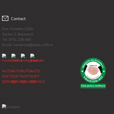
Contact
Sos. Fundeni 120A
Sector 2, Bucuresti
Tel:
0751 136 440
Email: comercial@auto-soft.ro