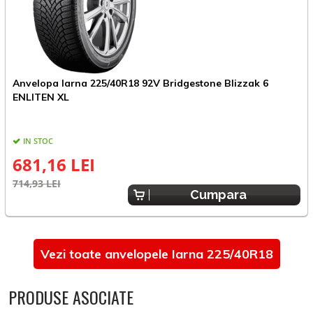
Anvelopa Iarna 225/40R18 92V Bridgestone Blizzak 6
A
ENLITEN XL
*
IN STOC
681,16 LEI
714,93 LEI
8
Cumpara
Vezi toate anvelopele Iarna 225/40R18
PRODUSE ASOCIATE