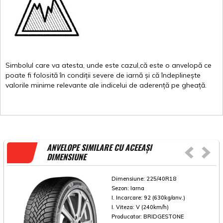
Simbolul
care
va
atesta
,
unde
este
cazul,că
este
o
anvelopă
ce
poate
fi
folosită
în
condiții
severe de
iarnă
și
că
îndeplinește
valorile
minime
relevante
ale
indicelui
de
aderență
pe
gheață
.
ANVELOPE SIMILARE CU ACEEAȘI
DIMENSIUNE
Dimensiune:
225/40R18
Sezon:
Iarna
I. Incarcare:
92 (630kg/anv.)
I. Viteza:
V (240km/h)
Producator:
BRIDGESTONE