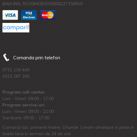
IBAN ING: RO20INGB5029008227358910
Comanda prin telefon
0751 136 440
0312 287 300
Program call-center:
Luni - Vineri: 09:00 - 17:00
Program service-uri:
Luni - Vineri: 09.00 - 21:00
Sambata: 09:00 - 17:00
Comanzi azi, primesti maine. Oriunde. Livram anvelope si jante in
toata tara in termen de 24 de ore.