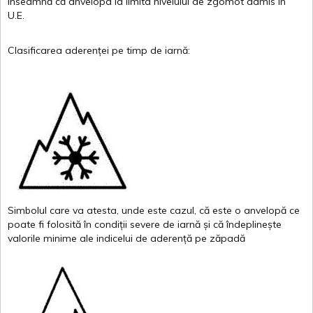
înseamnă
că
anvelopa
la
limita
nivelului
de
zgomot
admis in
U.E.
Clasificarea
aderenței
pe
timp
de
iarnă
:
Simbolul
care
va
atesta
,
unde
este
cazul
,
că
este
o
anvelopă
ce
poate
fi
folosită
în
condiții
severe de
iarnă
și
că
îndeplinește
valor
i
le
minime
ale
indicelui
de
aderență
pe
zăpadă