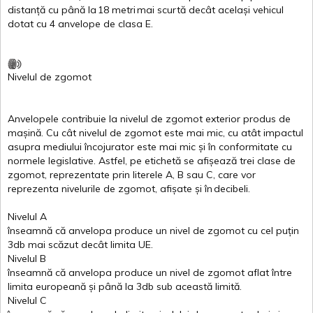
distanță
cu
până
la
18
metri
mai
scurtă
decât
același
vehicul
dotat
cu 4
anvelope
de
clasa
E
.
Nivelul
de
zgomot
Anvelopele
contribuie
la
nivelul
de
zgomot
exterior
produs
de
mașină
. Cu
cât
nivelul
de
zgomot
este
mai
mic, cu
atât
impactul
asupra
mediului
încojurator
este
mai
mic
și
în
conformitate
cu
normele
legislative.
Astfel
, pe
etichetă
se
afișează
trei
clase
de
zgomot
,
reprezentate
prin
literele
A
,
B
sau
C
, care
vor
reprezenta
nivelurile
de
zgomot
,
afișate
și
în
decibeli
.
Nivelul
A
înseamnă
că
anvelopa
produce un
nivel
de
zgomot
cu
cel
puțin
3db
mai
scăzut
decât
limita
UE.
Nivelul
B
înseamnă
că
anvelopa
produce un
nivel
de
zgomot
aflat
între
limita
europeană
și
până
la 3db sub
această
limită
.
Nivelul
C