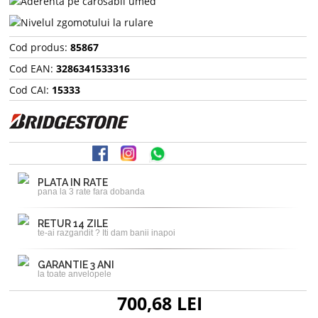
Cod produs:
85867
Cod EAN:
3286341533316
Cod CAI:
15333
PLATA IN RATE
pana la 3 rate fara dobanda
RETUR 14 ZILE
te-ai razgandit ? Iti dam banii inapoi
GARANTIE 3 ANI
la toate anvelopele
700,68 LEI