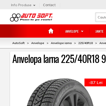
Contact
Info Produse
ANVELOPE
JANTE
AutoSoft
>
Anvelope
>
Anvelope iarna
>
225/40R18
>
Anve
Anvelopa Iarna 225/40R18 92
-87 Lei