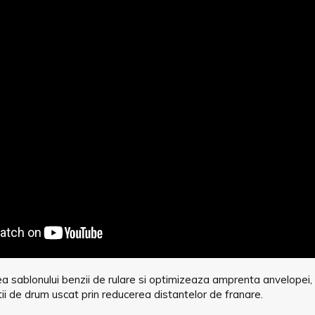
ea sablonului benzii de rulare si optimizeaza amprenta anvelope
tii de drum uscat prin reducerea distantelor de franare.