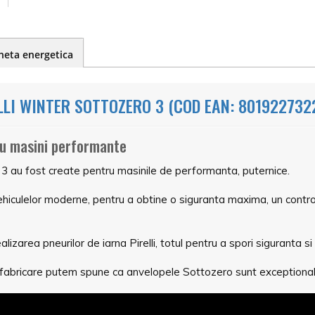
heta energetica
LI WINTER SOTTOZERO 3 (COD EAN: 801922732
ru masini performante
3 au fost create pentru masinile de performanta, puternice.
hiculelor moderne, pentru a obtine o siguranta maxima, un control
ealizarea pneurilor de iarna Pirelli, totul pentru a spori siguranta
de fabricare putem spune ca anvelopele Sottozero sunt exceptional