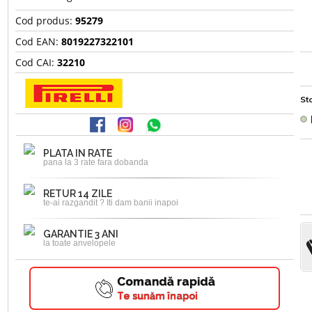
Cod produs:
95279
Cod EAN:
8019227322101
Cod CAI:
32210
Sto
PLATA IN RATE
pana la 3 rate fara dobanda
RETUR 14 ZILE
te-ai razgandit ? Iti dam banii inapoi
GARANTIE 3 ANI
la toate anvelopele
Comandă rapidă
Te sunăm înapoi