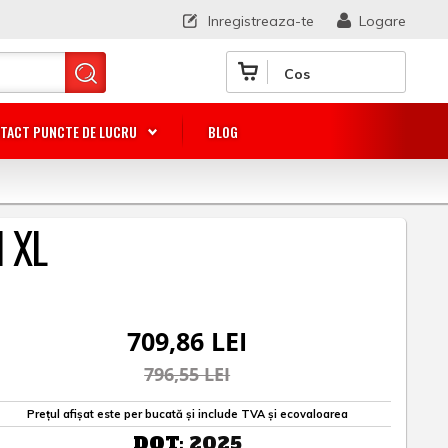
Inregistreaza-te
Logare
Cos
TACT PUNCTE DE LUCRU
BLOG
1 XL
709,86 LEI
796,55 LEI
Prețul afișat este per bucată și include TVA și ecovaloarea
DOT:
2025