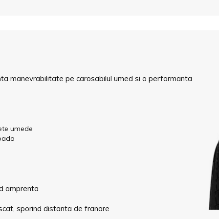
nta manevrabilitate pe carosabilul umed si o performanta
fete umede
apada
and amprenta
cat, sporind distanta de franare