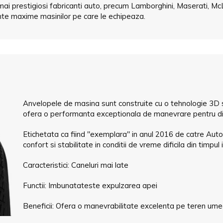
ai prestigiosi fabricanti auto, precum Lamborghini, Maserati, McL
nte maxime masinilor pe care le echipeaza.
Anvelopele de masina sunt construite cu o tehnologie 3D s
ofera o performanta exceptionala de manevrare pentru di
Etichetata ca fiind "exemplara" in anul 2016 de catre Aut
confort si stabilitate in conditii de vreme dificila din timpul i
Caracteristici: Caneluri mai late
Functii: Imbunatateste expulzarea apei
Beneficii: Ofera o manevrabilitate excelenta pe teren um