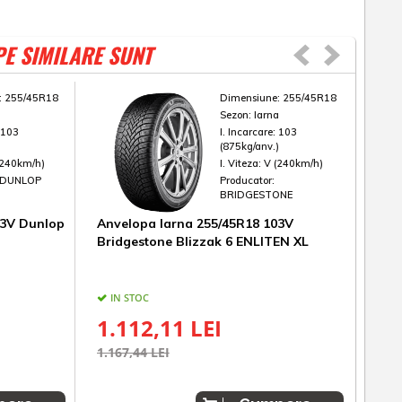
PE SIMILARE SUNT
:
255/45R18
Dimensiune:
255/45R18
a
Sezon:
Iarna
:
103
I. Incarcare:
103
)
(875kg/anv.)
(240km/h)
I. Viteza:
V (240km/h)
DUNLOP
Producator:
BRIDGESTONE
03V Dunlop
Anvelopa Iarna 255/45R18 103V
Anv
Bridgestone Blizzak 6 ENLITEN XL
Win
IN STOC
IN
1.112,11 LEI
85
1.167,44 LEI
1.02