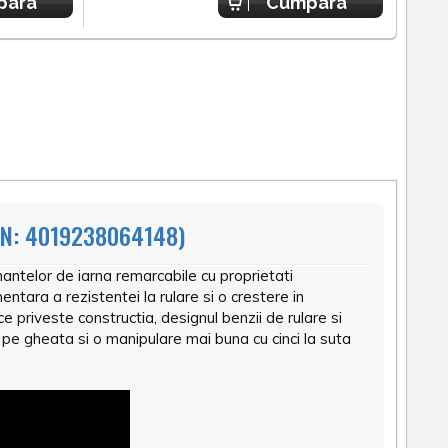
para
Cumpara
N: 4019238064148)
ntelor de iarna remarcabile cu proprietati
tara a rezistentei la rulare si o crestere in
 priveste constructia, designul benzii de rulare si
 pe gheata si o manipulare mai buna cu cinci la suta