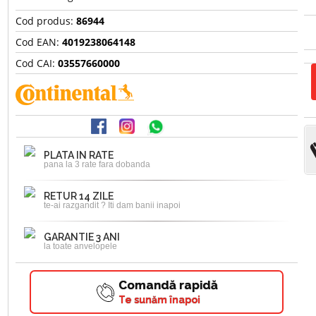
Cod produs:
86944
Cod EAN:
4019238064148
Cod CAI:
03557660000
PLATA IN RATE
pana la 3 rate fara dobanda
RETUR 14 ZILE
te-ai razgandit ? Iti dam banii inapoi
GARANTIE 3 ANI
la toate anvelopele
Comandă rapidă
Te sunăm înapoi