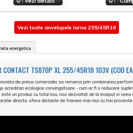
Vezi detalii
Cum
Vezi toate anvelopele Iarna 255/45R18
heta energetica
 CONTACT TS870P XL 255/45R18 103V (COD EA
eciata de presa comerciala, se remarca prin combinarea performa
acreditari ecologice convingatoare - cum ar fi o reducere suplimen
ste un produs cu totul nou, nou dezvoltat de la inceput in ceea ce
ratie directa, ofera distante de franare mai mici cu trei procente