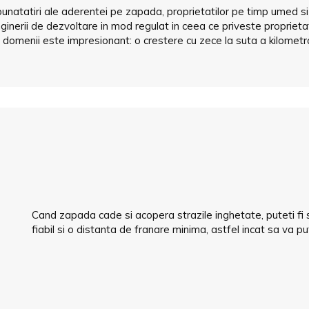
tatiri ale aderentei pe zapada, proprietatilor pe timp umed si m
nginerii de dezvoltare in mod regulat in ceea ce priveste propriet
domenii este impresionant: o crestere cu zece la suta a kilometra
Cand zapada cade si acopera strazile inghetate, puteti fi s
fiabil si o distanta de franare minima, astfel incat sa va p