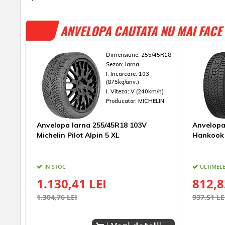
ANVELOPA CAUTATA NU MAI FACE 
Dimensiune:
255/45R18
Sezon:
Iarna
I. Incarcare:
103
(875kg/anv.)
I. Viteza:
V (240km/h)
Producator:
MICHELIN
Anvelopa Iarna 255/45R18 103V
Anvelopa
Michelin Pilot Alpin 5 XL
Hankook 
IN STOC
ULTIMELE
1.130,41 LEI
812,8
1.304,76 LEI
937,51 LE