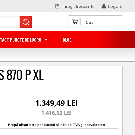
Inregistreaza-te
Logare
Cos
TACT PUNCTE DE LUCRU
BLOG
S 870 P XL
1.349,49 LEI
1.416,62 LEI
Prețul afișat este per bucată și include TVA și ecovaloarea