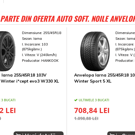
PARTE DIN OFERTA AUTO SOFT. NOILE ANVELO
Dimensiune:
255/45R18
Dimensiune
Sezon:
Iarna
Sezon:
Iarn
I. Incarcare:
103
I. Incarcare
(875kg/anv.)
(875kg/anv.
I. Viteza:
V (240km/h)
I. Viteza:
V 
Producator:
HANKOOK
Producator:
 Iarna 255/45R18 103V
Anvelopa Iarna 255/45R18 1
Winter i*cept evo3 W330 XL
Winter Sport 5 XL
 3 BUCATI
ULTIMELE 3 BUCATI
2 LEI
708,84 LEI
I
1.098,88 LEI