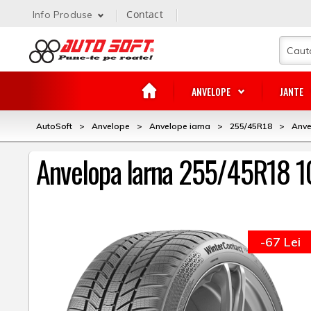
Contact
Info Produse
ANVELOPE
JANTE
AutoSoft
>
Anvelope
>
Anvelope iarna
>
255/45R18
>
Anve
Anvelopa Iarna 255/45R18 1
-67 Lei