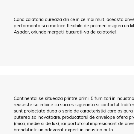
Cand calatoria dureaza din ce in ce mai mult, aceasta anv
performanta si o matrice flexibila de polimeri asigura un k
Asadar, oriunde mergeti: bucurati-va de calatorie!.
Continental se situeaza printre primii 5 furnizori in industri
reuseste sa imbine cu succes siguranta si confortul. Indi
sunt proiectate dupa o serie de caracteristici care asigura 
puterea sa inovatoare, producatorul de anvelope ofera pro
(mica, medie si de lux), iar portofoliul impresionant de an
brandul intr-un adevarat expert in industria auto.