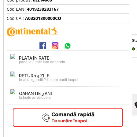
Cod EAN:
4019238283167
Cod CAI:
A03201890000CO
Sto
PLATA IN RATE
pana la 3 rate fara dobanda
RETUR 14 ZILE
te-ai razgandit ? Iti dam banii inapoi
GARANTIE 3 ANI
la toate anvelopele
Comandă rapidă
Te sunăm înapoi