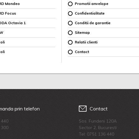
ORD Mondeo
Promotii anvelope
RD Focus
Confidentialitate
ODA Octavia 1
Conditii de garantie
MW
Sitemap
oli
Relatii clienti
oli
Contact
anda prin telefon
Contact
 440
Sos. Fundeni 120A
 300
Sector 2, Bucuresti
Tel:
0751 136 440