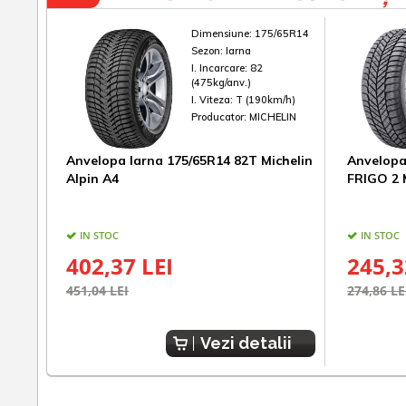
Dimensiune:
175/65R14
Sezon:
Iarna
I. Incarcare:
82
(475kg/anv.)
I. Viteza:
T (190km/h)
Producator:
MICHELIN
Anvelopa Iarna 175/65R14 82T Michelin
Anvelopa
Alpin A4
FRIGO 2
IN STOC
IN STOC
402,37 LEI
245,3
451,04 LEI
274,86 LE
Vezi detalii