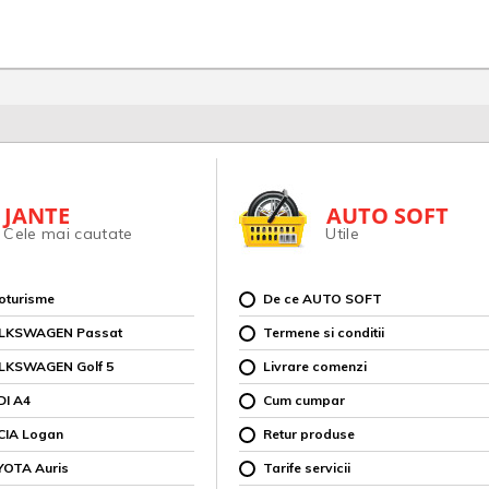
JANTE
AUTO SOFT
Cele mai cautate
Utile
toturisme
De ce AUTO SOFT
OLKSWAGEN Passat
Termene si conditii
OLKSWAGEN Golf 5
Livrare comenzi
DI A4
Cum cumpar
CIA Logan
Retur produse
YOTA Auris
Tarife servicii