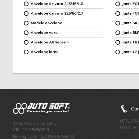
Anvelope de vara 245/45R18
Jante F
Anvelope de vara 225/50R17
Jante FO
Modele anvelope
Jante SK
Anvelope vara
Jante B
Anvelope All Season
Jante 16 ț
Anvelope iarna
Jante 17 ț
Com
0751 136
Tires And Parts S.R.L.
0312 287
CIF: RO 35056829
Nr.Reg.Com.: J2015011788401