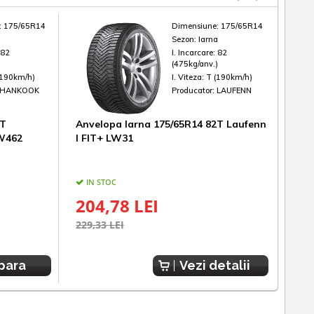
:
175/65R14
Dimensiune:
175/65R14
a
Sezon:
Iarna
:
82
I. Incarcare:
82
)
(475kg/anv.)
(190km/h)
I. Viteza:
T (190km/h)
HANKOOK
Producator:
LAUFENN
2T
Anvelopa Iarna 175/65R14 82T Laufenn
Anv
 W462
I FIT+ LW31
WIN
IN STOC
IN
204,78 LEI
23
229,33 LEI
272,
para
Vezi detalii