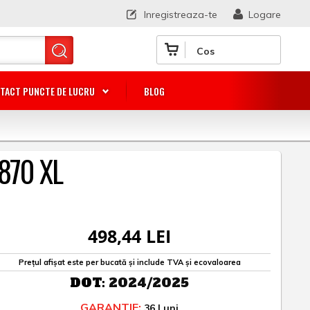
Inregistreaza-te
Logare
Cos
TACT PUNCTE DE LUCRU
BLOG
 870 XL
498,44 LEI
Prețul afișat este per bucată și include TVA și ecovaloarea
DOT:
2024/2025
GARANTIE:
36 Luni