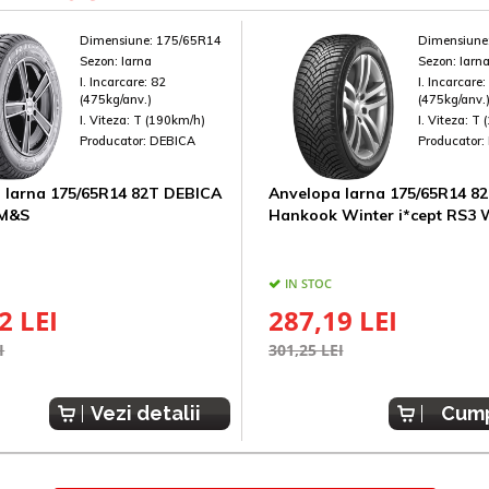
Dimensiune:
175/65R14
Dimensiune
Sezon:
Iarna
Sezon:
Iarn
I. Incarcare:
82
I. Incarcare
(475kg/anv.)
(475kg/anv.
I. Viteza:
T (190km/h)
I. Viteza:
T 
Producator:
DEBICA
Producator:
 Iarna 175/65R14 82T DEBICA
Anvelopa Iarna 175/65R14 8
 M&S
Hankook Winter i*cept RS3
IN STOC
2 LEI
287,19 LEI
I
301,25 LEI
Vezi detalii
Cum