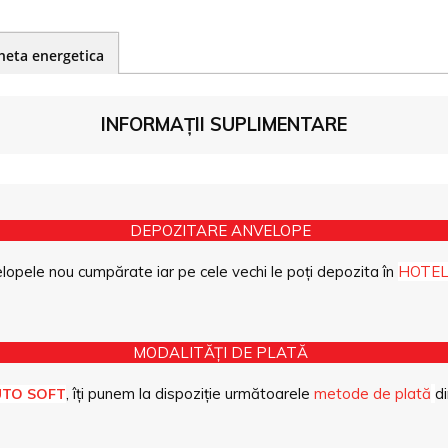
heta energetica
INFORMAȚII SUPLIMENTARE
DEPOZITARE ANVELOPE
opele nou cumpărate iar pe cele vechi le poți depozita în
HOTEL
MODALITĂȚI DE PLATĂ
, îți punem la dispoziție următoarele
metode de plată
di
UTO SOFT