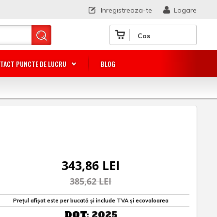
Inregistreaza-te
Logare
Cos
TACT PUNCTE DE LUCRU
BLOG
343,86 LEI
385,62 LEI
Prețul afișat este per bucată și include TVA și ecovaloarea
DOT:
2025