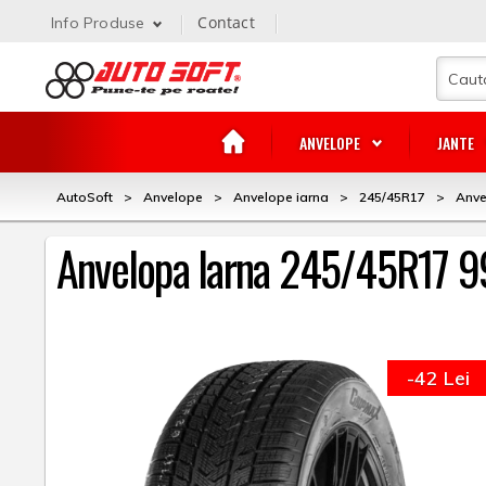
Contact
Info Produse
ANVELOPE
JANTE
AutoSoft
>
Anvelope
>
Anvelope iarna
>
245/45R17
>
Anve
Anvelopa Iarna 245/45R17 9
-42 Lei