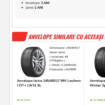
Anvelope
3 ANI
Jante
2 ANI
ANVELOPE SIMILARE CU ACEEAȘI
Dimensiune:
245/45R17
Sezon:
Iarna
I. Incarcare:
99
(775kg/anv.)
I. Viteza:
V (240km/h)
Producator:
LAUFENN
Anvelopa Iarna 245/45R17 99V Laufenn
Anvelopa
I FIT+ LW31 XL
Winter S
IN STOC
ULTIMELE