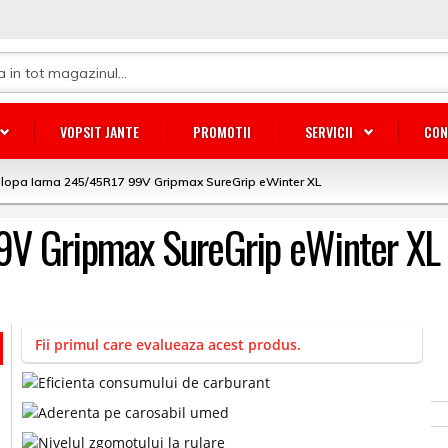
VOPSIT JANTE
PROMOTII
SERVICII
CON
lopa Iarna 245/45R17 99V Gripmax SureGrip eWinter XL
9V Gripmax SureGrip eWinter XL
Fii primul care evalueaza acest produs.