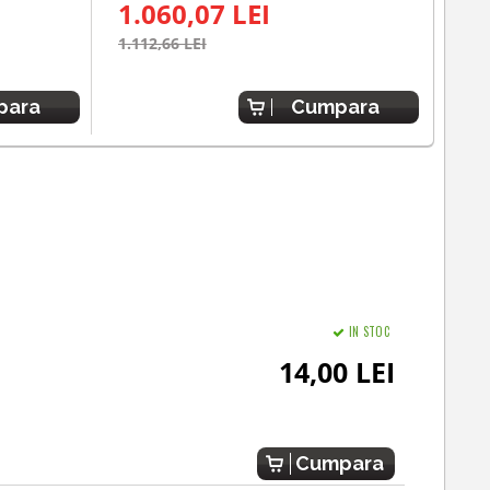
1.060,07 LEI
83
1.112,66 LEI
para
Cumpara
IN STOC
14,00 LEI
Cumpara