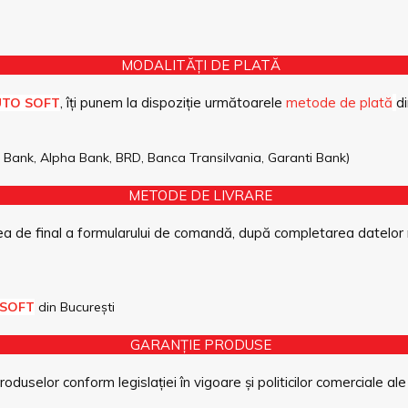
MODALITĂȚI DE PLATĂ
, îți punem la dispoziție următoarele
metode de plată
di
UTO SOFT
pe Bank, Alpha Bank, BRD, Banca Transilvania, Garanti Bank)
METODE DE LIVRARE
a de final a formularului de comandă, după completarea datelor 
 SOFT
din București
GARANȚIE PRODUSE
duselor conform legislației în vigoare și politicilor comerciale ale