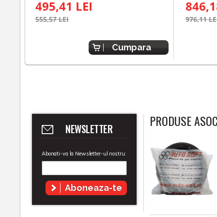
495,41 LEI
846,1
555,57 LEI
976,11 LE
Cumpara
PRODUSE ASOC
NEWSLETTER
Abonati-va la Newsletter-ul nostru:
Aboneaza-te