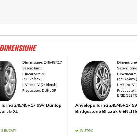
 DIMENSIUNE
Dimensiune:
245/45R17
Dimensiune
Sezon:
Iarna
Sezon:
Iarn
I. Incarcare:
99
I. Incarcare
(775kg/anv.)
(775kg/anv.
I. Viteza:
V (240km/h)
I. Viteza:
V 
Producator:
DUNLOP
Producator:
BRIDGEST
 Iarna 245/45R17 99V Dunlop
Anvelopa Iarna 245/45R17 9
port 5 XL
Bridgestone Blizzak 6 ENLIT
 3 BUCATI
IN STOC