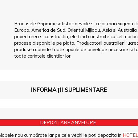
Produsele Gripmax satisfac nevoile si celor mai exigenti cl
Europa, America de Sud, Orientul Mijlociu, Asia si Australi
proiectarea si constructia, ele fiind construite cu cel mai b
procese disponibile pe piata. Producatorii australieni luc
produse cuprinde toate tipurile de anvelope necesare si to
toate cerintele clientilor lor.
INFORMAȚII SUPLIMENTARE
DEPOZITARE ANVELOPE
opele nou cumpărate iar pe cele vechi le poți depozita în
HOTEL