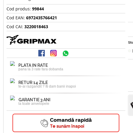
Cod produs:
99844
Cod EAN:
6972435766421
Cod CAI:
3220018463
Sto
PLATA IN RATE
pana la 3 rate fara dobanda
RETUR 14 ZILE
te-ai razgandit ? Iti dam banii inapoi
GARANTIE 3 ANI
la toate anvelopele
Comandă rapidă
Te sunăm înapoi