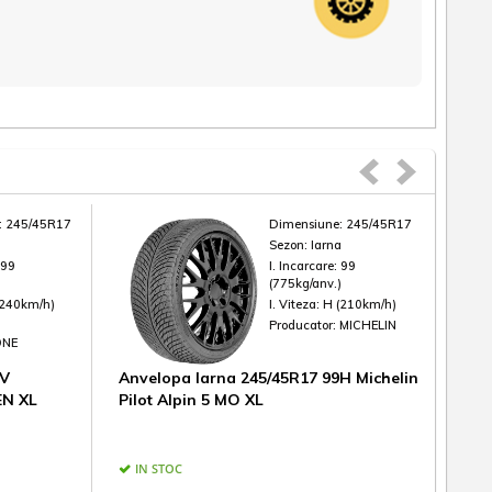
:
245/45R17
Dimensiune:
245/45R17
a
Sezon:
Iarna
:
99
I. Incarcare:
99
)
(775kg/anv.)
(240km/h)
I. Viteza:
H (210km/h)
Producator:
MICHELIN
ONE
9V
Anvelopa Iarna 245/45R17 99H Michelin
Anv
EN XL
Pilot Alpin 5 MO XL
Wr 
IN STOC
IN
ESTIM