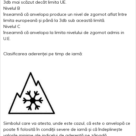
3db
mai
scăzut
decât
limita
UE.
Nivelul
B
înseamnă
că
anvelopa
produce un
nivel
de
zgomot
aflat
între
limita
europeană
și
până
la 3db sub
această
limită
.
Nivelul
C
înseamnă
că
anvelopa
la
limita
nivelului
de
zgomot
admis in
U.E.
Clasificarea
aderenței
pe
timp
de
iarnă
:
Simbolul
care
va
atesta
,
unde
este
cazul
,
că
este
o
anvelopă
ce
poate
fi
folosită
în
condiții
severe de
iarnă
și
că
îndeplinește
valor
i
le
minime
ale
indicelui
de
aderență
pe
zăpadă