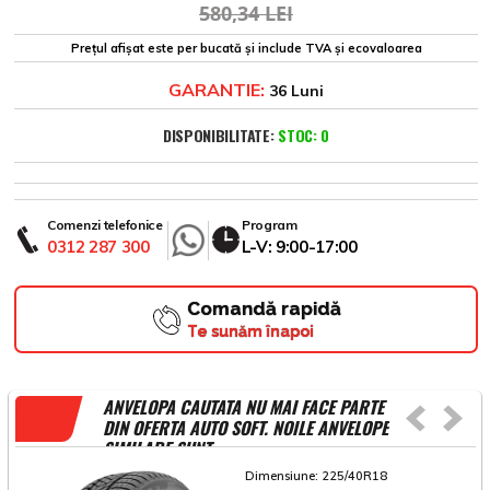
580,34 LEI
Prețul afișat este per bucată și include TVA și ecovaloarea
GARANTIE:
36 Luni
DISPONIBILITATE:
STOC: 0
Comenzi telefonice
Program
0312 287 300
L-V: 9:00-17:00
Comandă rapidă
Te sunăm înapoi
ANVELOPA CAUTATA NU MAI FACE PARTE
DIN OFERTA AUTO SOFT. NOILE ANVELOPE
SIMILARE SUNT
Dimensiune:
225/40R18