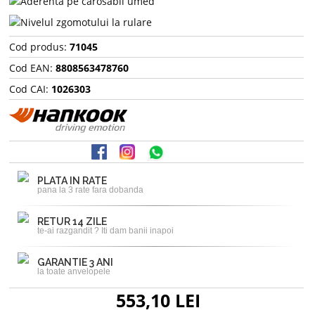
Cod produs:
71045
Cod EAN:
8808563478760
Cod CAI:
1026303
PLATA IN RATE
pana la 3 rate fara dobanda
RETUR 14 ZILE
te-ai razgandit ? Iti dam banii inapoi
GARANTIE 3 ANI
la toate anvelopele
553,10 LEI