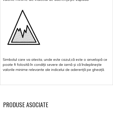
Simbolul
care
va
atesta
,
unde
este
cazul,că
este
o
anvelopă
ce
poate
fi
folosită
în
condiții
severe de
iarnă
și
că
îndeplinește
valorile
minime
relevante
ale
indicelui
de
aderență
pe
gheață
.
PRODUSE ASOCIATE