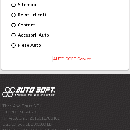
Sitemap
Relatii clienti
Contact
Accesorii Auto
Piese Auto
AUTO SOFT Service
Tires And Parts S.R.L.
CIF: RO 35056829
Nr.Reg.Com.: J2015011788401
Capital Social: 200.000 LEI