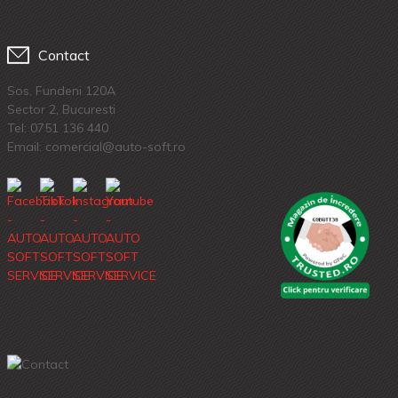
Contact
Sos. Fundeni 120A
Sector 2, Bucuresti
Tel:
0751 136 440
Email: comercial@auto-soft.ro