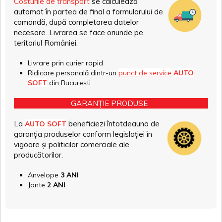
Costurile de transport
se calculează
automat în partea de final a formularului de
comandă, după completarea datelor
necesare. Livrarea se face oriunde pe
teritoriul României.
Livrare prin curier rapid
Ridicare personală dintr-un
punct de service
AUTO
SOFT
din București
GARANȚIE PRODUSE
La
beneficiezi întotdeauna de
AUTO SOFT
garanția produselor conform legislației în
vigoare și politicilor comerciale ale
producătorilor.
Anvelope
3 ANI
Jante
2 ANI