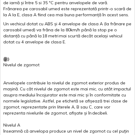
de
iarnă
și
între
5
si
35 ºC
pentru
anvelopele
de
vară
.
Frânarea
pe
carosabil
umed
este
reprezentată
printr
-o
scară
de
la
A
la
E
,
clasa
A
fiind
cea
mai
buna
performanță
în
acest
sens.
Un
vechicul
dotat
cu ABS
și
4
anvelope
de
clasa
A
(la
frânare
pe
carosabil
umed
)
va
frâna
de la 80km/h
până
la stop pe o
distanță
cu
până
la
18
metri
mai
scurtă
decât
același
vehicul
dotat
cu 4
anvelope
de
clasa
E
.
Nivelul
de
zgomot
Anvelopele
contribuie
la
nivelul
de
zgomot
exterior
produs
de
mașină
. Cu
cât
nivelul
de
zgomot
este
mai
mic, cu
atât
impactul
asupra
mediului
încojurator
este
mai
mic
și
în
conformitate
cu
normele
legislative.
Astfel
, pe
etichetă
se
afișează
trei
clase
de
zgomot
,
reprezentate
prin
literele
A
,
B
sau
C
, care
vor
reprezenta
nivelurile
de
zgomot
,
afișate
și
în
decibeli
.
Nivelul
A
înseamnă
că
anvelopa
produce un
nivel
de
zgomot
cu
cel
puțin