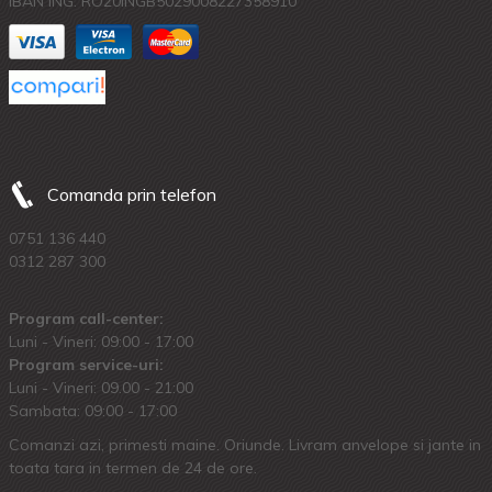
IBAN ING: RO20INGB5029008227358910
Comanda prin telefon
0751 136 440
0312 287 300
Program call-center:
Luni - Vineri: 09:00 - 17:00
Program service-uri:
Luni - Vineri: 09.00 - 21:00
Sambata: 09:00 - 17:00
Comanzi azi, primesti maine. Oriunde. Livram anvelope si jante in
toata tara in termen de 24 de ore.