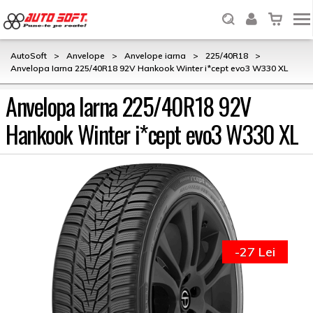
AutoSoft
>
Anvelope
>
Anvelope iarna
>
225/40R18
>
Anvelopa Iarna 225/40R18 92V Hankook Winter i*cept evo3 W330 XL
Anvelopa Iarna 225/40R18 92V
Hankook Winter i*cept evo3 W330 XL
-27 Lei