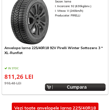
Sezon:
Iarna
I. Incarcare:
92 (630kg/anv.)
I. Viteza:
V (240km/h)
Producator:
PIRELLI
Anvelopa Iarna 225/40R18 92V Pirelli Winter Sottozero 3 *
A
XL-Runflat
IN STOC
811,26 LEI
910,48 LEI
7
Cumpara
Vezi toate anvelopele Iarna 225/40R18