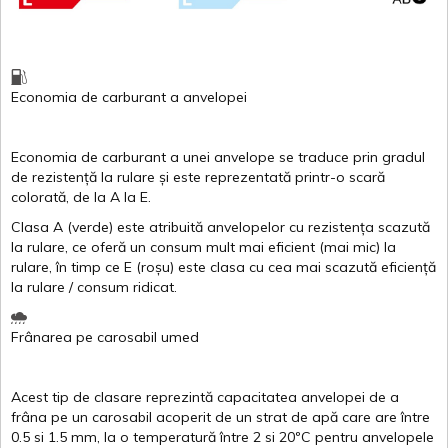
Economia de carburant
a
anvelopei
Economia de carburant a
unei
anvelope
se traduce
prin
gradul
de
rezistență
la
rulare
și
este
reprezentată
printr
-o
scară
colorată
, de la
A
la
E
.
Clasa
A
(
verde
)
este
atribuită
anvelopelor
cu
rezistența
scazută
la
rulare
,
ce
oferă
un
consum
mult
mai
eficient
(
mai
mic) la
rulare
,
în
timp
ce
E
(
roșu
)
este
clasa
cu
cea
mai
scazută
eficiență
la
rulare
/
consum
ridicat
.
Frânarea
pe
carosabil
umed
Acest
tip de
clasare
reprezintă
capacitatea
anvelopei
de a
frâna
pe un
carosabil
acoperit
de un
strat
de
apă
care are
între
0.5
si
1.5 mm, la o
temperatură
între
2
si
20ºC
pentru
anvelopele