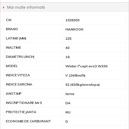
Mai multe informatii
CAI
1026303
BRAND
HANKOOK
LATIME (MM)
225
INALTIME
40
DIAMETRU (INCH)
18
MODEL
Winter i*cept evo3 W330
INDICE VITEZA
V (240km/h)
INDICE SARCINA
92 (630kg/anvelopa)
ANOTIMP
Iarna
INSCRIPTIONARE M+S
DA
PROTECTIE JANTA
NU
ECONOMIE DE CARBURANT
D