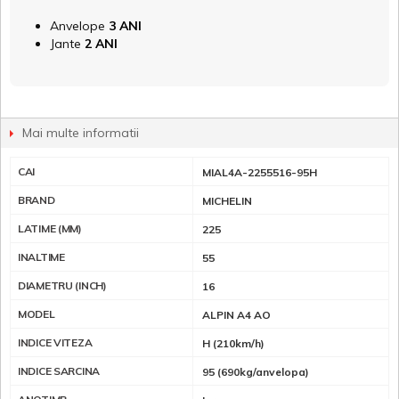
Anvelope
3 ANI
Jante
2 ANI
Mai multe informatii
CAI
MIAL4A-2255516-95H
BRAND
MICHELIN
LATIME (MM)
225
INALTIME
55
DIAMETRU (INCH)
16
MODEL
ALPIN A4 AO
INDICE VITEZA
H (210km/h)
INDICE SARCINA
95 (690kg/anvelopa)