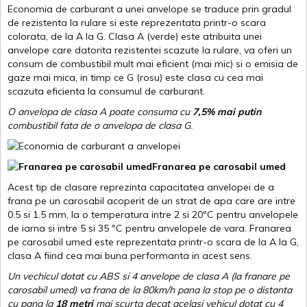
Economia de carburant a unei anvelope se traduce prin gradul
de rezistenta la rulare si este reprezentata printr-o scara
colorata, de la A la G. Clasa A (verde) este atribuita unei
anvelope care datorita rezistentei scazute la rulare, va oferi un
consum de combustibil mult mai eficient (mai mic) si o emisia de
gaze mai mica, in timp ce G (rosu) este clasa cu cea mai
scazuta eficienta la consumul de carburant.
O anvelopa de clasa A poate consuma cu
7,5% mai putin
combustibil fata de o anvelopa de clasa G.
Franarea pe carosabil umed
Acest tip de clasare reprezinta capacitatea anvelopei de a
frana pe un carosabil acoperit de un strat de apa care are intre
0.5 si 1.5 mm, la o temperatura intre 2 si 20ºC pentru anvelopele
de iarna si intre 5 si 35 ºC pentru anvelopele de vara. Franarea
pe carosabil umed este reprezentata printr-o scara de la A la G,
clasa A fiind cea mai buna performanta in acest sens.
Un vechicul dotat cu ABS si 4 anvelope de clasa A (la franare pe
carosabil umed) va frana de la 80km/h pana la stop pe o distanta
cu pana la
18 metri
mai scurta decat acelasi vehicul dotat cu 4