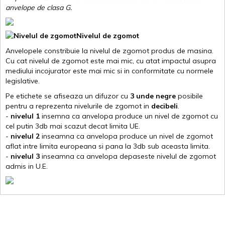
anvelope de clasa G
.
Nivelul de zgomot
Anvelopele constribuie la nivelul de zgomot produs de masina.
Cu cat nivelul de zgomot este mai mic, cu atat impactul asupra
mediului incojurator este mai mic si in conformitate cu normele
legislative.
Pe etichete se afiseaza un difuzor cu
3 unde negre
posibile
pentru a reprezenta nivelurile de zgomot in
decibeli
.
-
nivelul 1
insemna ca anvelopa produce un nivel de zgomot cu
cel putin 3db mai scazut decat limita UE.
-
nivelul 2
inseamna ca anvelopa produce un nivel de zgomot
aflat intre limita europeana si pana la 3db sub aceasta limita.
-
nivelul 3
inseamna ca anvelopa depaseste nivelul de zgomot
admis in U.E.