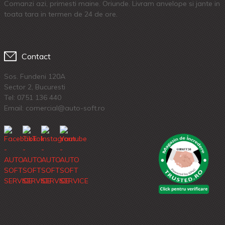
Comanzi azi, primesti maine. Oriunde. Livram anvelope si jante in
toata tara in termen de 24 de ore.
Contact
Sos. Fundeni 120A
Sector 2, Bucuresti
Tel:
0751 136 440
Email: comercial@auto-soft.ro