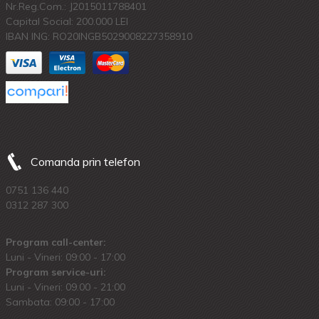
Nr.Reg.Com.: J2015011788401
Capital Social: 200.000 LEI
IBAN ING: RO20INGB5029008227358910
Comanda prin telefon
0751 136 440
0312 287 300
Program call-center:
Luni - Vineri: 09:00 - 17:00
Program service-uri:
Luni - Vineri: 09.00 - 21:00
Sambata: 09:00 - 17:00