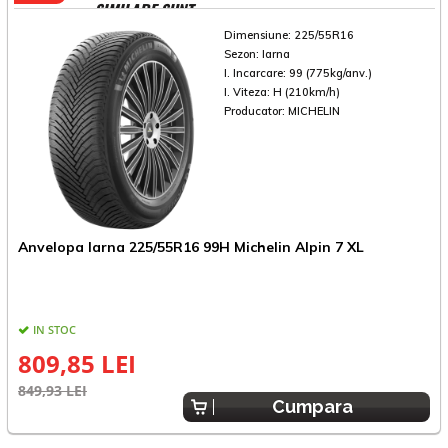
SIMILARE SUNT
Dimensiune:
225/55R16
Sezon:
Iarna
I. Incarcare:
99 (775kg/anv.)
I. Viteza:
H (210km/h)
Producator:
MICHELIN
A
Anvelopa Iarna 225/55R16 99H Michelin Alpin 7 XL
IN STOC
809,85 LEI
5
849,93 LEI
Cumpara