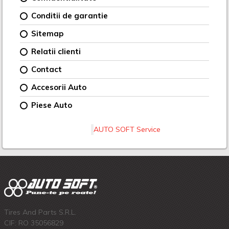
Conditii de garantie
Sitemap
Relatii clienti
Contact
Accesorii Auto
Piese Auto
AUTO SOFT Service
Tires And Parts S.R.L.
CIF: RO 35056829