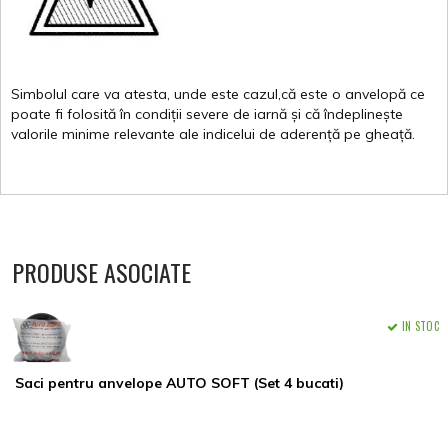
Simbolul
care
va
atesta
,
unde
este
cazul,că
este
o
anvelopă
ce
poate
fi
folosită
în
condiții
severe de
iarnă
și
că
îndeplinește
valorile
minime
relevante
ale
indicelui
de
aderență
pe
gheață
.
PRODUSE ASOCIATE
IN STOC
Saci pentru anvelope AUTO SOFT (Set 4 bucati)