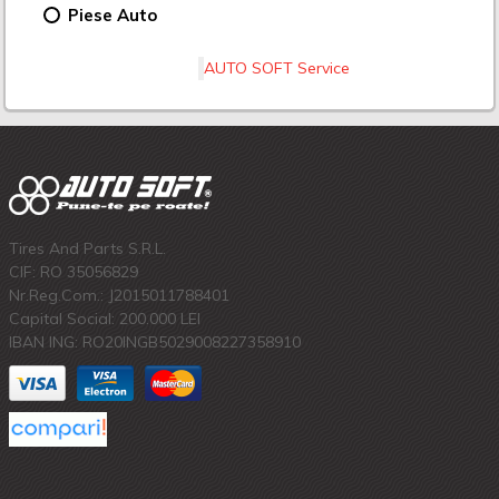
Piese Auto
AUTO SOFT Service
Tires And Parts S.R.L.
CIF: RO 35056829
Nr.Reg.Com.: J2015011788401
Capital Social: 200.000 LEI
IBAN ING: RO20INGB5029008227358910