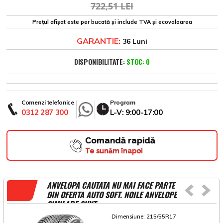
722,51 LEI
Prețul afișat este per bucată și include TVA și ecovaloarea
GARANTIE:
36 Luni
DISPONIBILITATE:
STOC: 0
Comenzi telefonice
Program
0312 287 300
L-V: 9:00-17:00
Comandă rapidă
Te sunăm înapoi
ANVELOPA CAUTATA NU MAI FACE PARTE
DIN OFERTA AUTO SOFT. NOILE ANVELOPE
SIMILARE SUNT
Dimensiune:
215/55R17