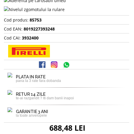
Cod produs:
85753
Cod EAN:
8019227393248
Cod CAI:
3932400
PLATA IN RATE
pana la 3 rate fara dobanda
RETUR 14 ZILE
te-ai razgandit ? Iti dam banii inapoi
GARANTIE 3 ANI
la toate anvelopele
688,48 LEI