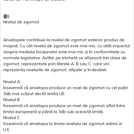
Nivelul
de
zgomot
Anvelopele
contribuie
la
nivelul
de
zgomot
exterior
produs
de
mașină
. Cu
cât
nivelul
de
zgomot
este
mai
mic, cu
atât
impactul
asupra
mediului
încojurator
este
mai
mic
și
în
conformitate
cu
normele
legislative.
Astfel
, pe
etichetă
se
afișează
trei
clase
de
zgomot
,
reprezentate
prin
literele
A
,
B
sau
C
, care
vor
reprezenta
nivelurile
de
zgomot
,
afișate
și
în
decibeli
.
Nivelul
A
înseamnă
că
anvelopa
produce un
nivel
de
zgomot
cu
cel
puțin
3db
mai
scăzut
decât
limita
UE.
Nivelul
B
înseamnă
că
anvelopa
produce un
nivel
de
zgomot
aflat
între
limita
europeană
și
până
la 3db sub
această
limită
.
Nivelul
C
înseamnă
că
anvelopa
la
limita
nivelului
de
zgomot
admis in
U.E.