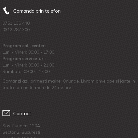
Comanda prin telefon
0751 136 440
0312 287 300
Program call-center:
Luni - Vineri: 09:00 - 17:00
Program service-uri:
Luni - Vineri: 09.00 - 21:00
Sambata: 09:00 - 17:00
Comanzi azi, primesti maine. Oriunde. Livram anvelope si jante in
toata tara in termen de 24 de ore.
Contact
Sos. Fundeni 120A
Sector 2, Bucuresti