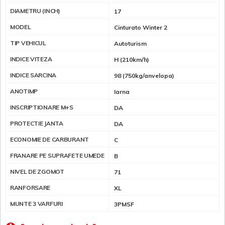
DIAMETRU (INCH)
17
MODEL
Cinturato Winter 2
TIP VEHICUL
Autoturism
INDICE VITEZA
H (210km/h)
INDICE SARCINA
98 (750kg/anvelopa)
ANOTIMP
Iarna
INSCRIPTIONARE M+S
DA
PROTECTIE JANTA
DA
ECONOMIE DE CARBURANT
C
FRANARE PE SUPRAFETE UMEDE
B
NIVEL DE ZGOMOT
71
RANFORSARE
XL
MUNTE 3 VARFURI
3PMSF