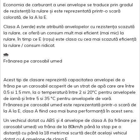
Economia de carburant a
unei
anvelope
se traduce
prin
gradul
de
rezistență
la
rulare
și
este
reprezentată
printr
-o
scară
colorată
, de la
A
la
E
.
Clasa
A
(
verde
)
este
atribuită
anvelopelor
cu
rezistența
scazută
la
rulare
,
ce
oferă
un
consum
mult
mai
eficient
(
mai
mic) la
rulare
,
în
timp
ce
E
(
roșu
)
este
clasa
cu
cea
mai
scazută
eficiență
la
rulare
/
consum
ridicat
.
Frânarea
pe
carosabil
umed
Acest
tip de
clasare
reprezintă
capacitatea
anvelopei
de a
frâna
pe un
carosabil
acoperit
de un
strat
de
apă
care are
între
0.5
si
1.5 mm, la o
temperatură
între
2
si
20ºC
pentru
anvelopele
de
iarnă
și
între
5
si
35 ºC
pentru
anvelopele
de
vară
.
Frânarea
pe
carosabil
umed
este
reprezentată
printr
-o
scară
de
la
A
la
E
,
clasa
A
fiind
cea
mai
buna
performanță
în
acest
sens.
Un
vechicul
dotat
cu ABS
și
4
anvelope
de
clasa
A
(la
frânare
pe
carosabil
umed
)
va
frâna
de la 80km/h
până
la stop pe o
distanță
cu
până
la
18
metri
mai
scurtă
decât
același
vehicul
dotat
cu 4
anvelope
de
clasa
E
.