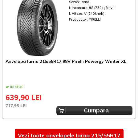
Sezon:
Iarna
I. Incarcare:
98 (750kg/anv.)
I. Viteza:
V (240km/h)
Producator:
PIRELLI
Anvelopa Iarna 215/55R17 98V Pirelli Powergy Winter XL
A
IN STOC
639,90 LEI
717,95 LEI
8
Cumpara
Vezi toate anvelopele Iarna 215/55R17