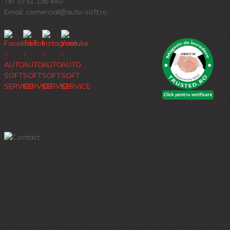
Tel:
0751 136 440
Email: comercial@auto-soft.ro