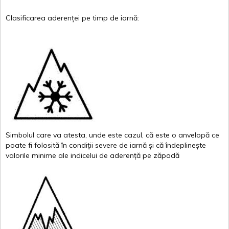
Clasificarea
aderenței
pe
timp
de
iarnă
:
Simbolul
care
va
atesta
,
unde
este
cazul
,
că
este
o
anvelopă
ce
poate
fi
folosită
în
condiții
severe de
iarnă
și
că
îndeplinește
valor
i
le
minime
ale
indicelui
de
aderență
pe
zăpadă