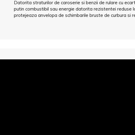
Datorita straturilor de caroserie si benzii de rulare cu e
putin combustibil sau energie datorita rezistentei reduse 
protejeaza anvelopa de schimbarile bruste de curbura si r