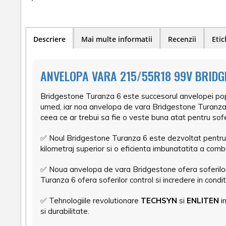
Descriere
Mai multe informatii
Recenzii
Etic
ANVELOPA VARA 215/55R18 99V BRIDG
Bridgestone Turanza 6 este succesorul anvelopei po
umed, iar noa anvelopa de vara Bridgestone Turanza 
ceea ce ar trebui sa fie o veste buna atat pentru soferi
✅
Noul Bridgestone Turanza 6 este dezvoltat pentru a
kilometraj superior si o eficienta imbunatatita a combus
✅
Noua anvelopa de vara Bridgestone ofera soferilor 
Turanza 6 ofera soferilor control si incredere in condit
✅
Tehnologiile revolutionare
TECHSYN
si
ENLITEN
in
si durabilitate.