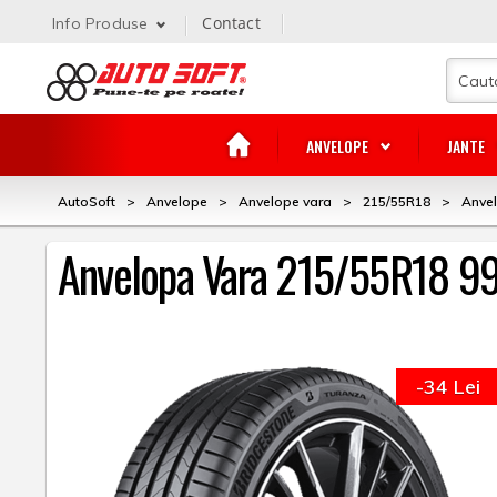
Contact
Info Produse
ANVELOPE
JANTE
AutoSoft
>
Anvelope
>
Anvelope vara
>
215/55R18
>
Anvel
Anvelopa Vara 215/55R18 99
-34 Lei