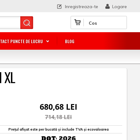
Inregistreaza-te
Logare
Cos
TACT PUNCTE DE LUCRU
BLOG
N XL
680,68 LEI
714,18 LEI
Prețul afișat este per bucată și include TVA și ecovaloarea
DOT:
2026