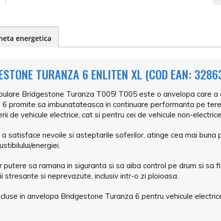
heta energetica
ESTONE TURANZA 6 ENLITEN XL (COD EAN: 3286
pulare Bridgestone Turanza T005! T005 este o anvelopa care a c
6 promite sa imbunatateasca in continuare performanta pe teren 
i de vehicule electrice, cat si pentru cei de vehicule non-electrice
 satisface nevoile si asteptarile soferilor, atinge cea mai buna
tibilului/energiei.
putere sa ramana in siguranta si sa aiba control pe drum si sa f
ii stresante si neprevazute, inclusiv intr-o zi ploioasa.
cluse in anvelopa Bridgestone Turanza 6 pentru vehicule electrice