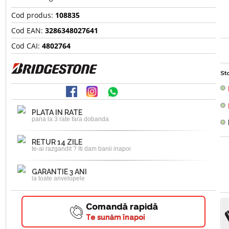
Cod produs:
108835
Cod EAN:
3286348027641
Cod CAI:
4802764
Sto
PLATA IN RATE
pana la 3 rate fara dobanda
RETUR 14 ZILE
te-ai razgandit ? Iti dam banii inapoi
GARANTIE 3 ANI
la toate anvelopele
Comandă rapidă
Te sunăm înapoi