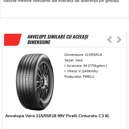
valorile
minime
relevante
ale
indicelui
de
aderență
pe
gheață
.
ANVELOPE SIMILARE CU ACEEAȘI
DIMENSIUNE
Dimensiune:
215/55R18
Sezon:
Vara
I. Incarcare:
99 (775kg/anv.)
I. Viteza:
V (240km/h)
Producator:
PIRELLI
Anvelopa Vara 215/55R18 99V Pirelli Cinturato C3 XL
A