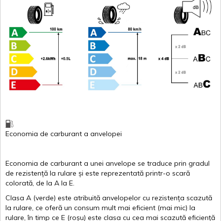
Economia de carburant
a
anvelopei
Economia de carburant a
unei
anvelope
se traduce
prin
gradul
de
rezistență
la
rulare
și
este
reprezentată
printr
-o
scară
colorată
, de la
A
la
E
.
Clasa
A
(
verde
)
este
atribuită
anvelopelor
cu
rezistența
scazută
la
rulare
,
ce
oferă
un
consum
mult
mai
eficient
(
mai
mic) la
rulare
,
în
timp
ce
E
(
roșu
)
este
clasa
cu
cea
mai
scazută
eficiență