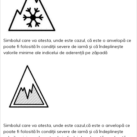
Simbolul
care
va
atesta
,
unde
este
cazul
,
că
este
o
anvelopă
ce
poate
fi
folosită
în
condiții
severe de
iarnă
și
că
îndeplinește
valor
i
le
minime
ale
indicelui
de
aderență
pe
zăpadă
Simbolul
care
va
atesta
,
unde
este
cazul,că
este
o
anvelopă
ce
poate
fi
folosită
în
condiții
severe de
iarnă
și
că
îndeplinește