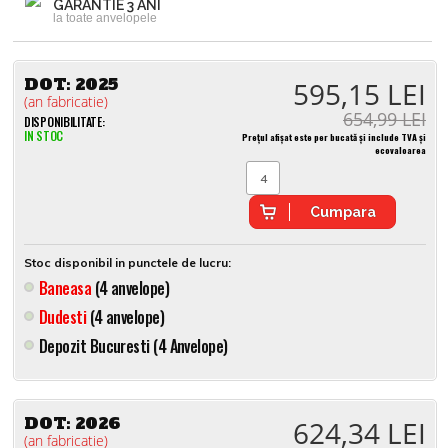
GARANTIE 3 ANI
la toate anvelopele
DOT:
2025
595,15 LEI
(an fabricatie)
654,99 LEI
DISPONIBILITATE:
IN STOC
Prețul afișat este per bucată și include TVA și
ecovaloarea
Cumpara
Stoc disponibil in punctele de lucru:
Baneasa
(4 anvelope)
Dudesti
(4 anvelope)
Depozit Bucuresti (4 Anvelope)
DOT:
2026
624,34 LEI
(an fabricatie)