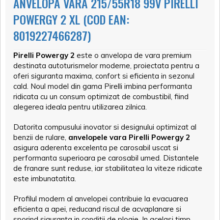
ANVELOPA VARA 215/55R18 99V PIRELLI
POWERGY 2 XL (COD EAN:
8019227466287)
Pirelli Powergy 2
este o anvelopa de vara premium
destinata autoturismelor moderne, proiectata pentru a
oferi siguranta maxima, confort si eficienta in sezonul
cald. Noul model din gama Pirelli imbina performanta
ridicata cu un consum optimizat de combustibil, fiind
alegerea ideala pentru utilizarea zilnica.
Datorita compusului inovator si designului optimizat al
benzii de rulare,
anvelopele vara Pirelli Powergy 2
asigura aderenta excelenta pe carosabil uscat si
performanta superioara pe carosabil umed. Distantele
de franare sunt reduse, iar stabilitatea la viteze ridicate
este imbunatatita.
Profilul modern al anvelopei contribuie la evacuarea
eficienta a apei, reducand riscul de acvaplanare si
sporind siguranta in conditii de ploaie. In acelasi timp,