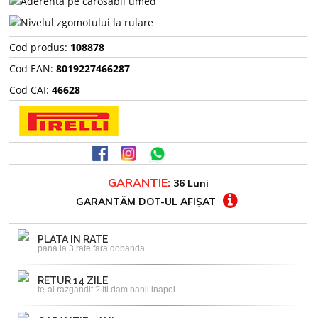
Cod produs:
108878
Cod EAN:
8019227466287
Cod CAI:
46628
GARANTIE:
36 Luni
GARANTĂM DOT-UL AFIȘAT
PLATA IN RATE
pana la 3 rate fara dobanda
RETUR 14 ZILE
te-ai razgandit ? Iti dam banii inapoi