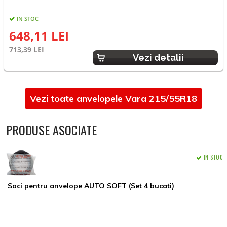
IN STOC
E
648,11 LEI
713,39 LEI
Vezi detalii
Vezi toate anvelopele Vara 215/55R18
PRODUSE ASOCIATE
IN STOC
Saci pentru anvelope AUTO SOFT (Set 4 bucati)