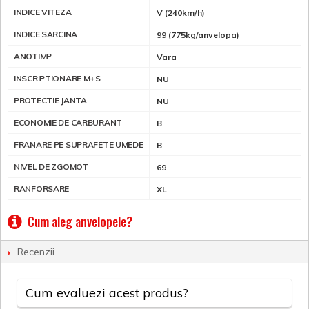
INDICE VITEZA
V (240km/h)
INDICE SARCINA
99 (775kg/anvelopa)
ANOTIMP
Vara
INSCRIPTIONARE M+S
NU
PROTECTIE JANTA
NU
ECONOMIE DE CARBURANT
B
FRANARE PE SUPRAFETE UMEDE
B
NIVEL DE ZGOMOT
69
RANFORSARE
XL
Cum aleg anvelopele?
Recenzii
Cum evaluezi acest produs?