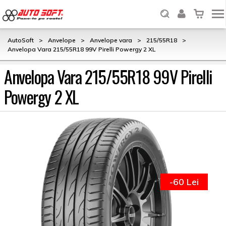
AutoSoft
>
Anvelope
>
Anvelope vara
>
215/55R18
>
Anvelopa Vara 215/55R18 99V Pirelli Powergy 2 XL
Anvelopa Vara 215/55R18 99V Pirelli
Powergy 2 XL
-60 Lei