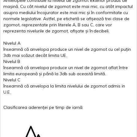
Anvelopele
contribuie
la
nivelul
de
zgomot
exterior
produs
de
mașină
. Cu
cât
nivelul
de
zgomot
este
mai
mic, cu
atât
impactul
asupra
mediului
încojurator
este
mai
mic
și
în
conformitate
cu
normele
legislative.
Astfel
, pe
etichetă
se
afișează
trei
clase
de
zgomot
,
reprezentate
prin
literele
A
,
B
sau
C
, care
vor
reprezenta
nivelurile
de
zgomot
,
afișate
și
în
decibeli
.
Nivelul
A
înseamnă
că
anvelopa
produce un
nivel
de
zgomot
cu
cel
puțin
3db
mai
scăzut
decât
limita
UE.
Nivelul
B
înseamnă
că
anvelopa
produce un
nivel
de
zgomot
aflat
între
limita
europeană
și
până
la 3db sub
această
limită
.
Nivelul
C
înseamnă
că
anvelopa
la
limita
nivelului
de
zgomot
admis in
U.E.
Clasificarea
aderenței
pe
timp
de
iarnă
: