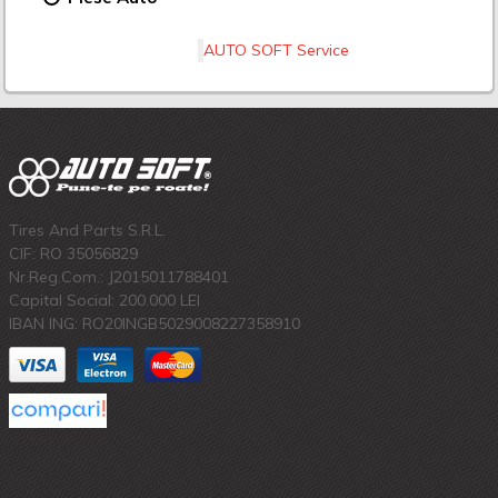
AUTO SOFT Service
Tires And Parts S.R.L.
CIF: RO 35056829
Nr.Reg.Com.: J2015011788401
Capital Social: 200.000 LEI
IBAN ING: RO20INGB5029008227358910