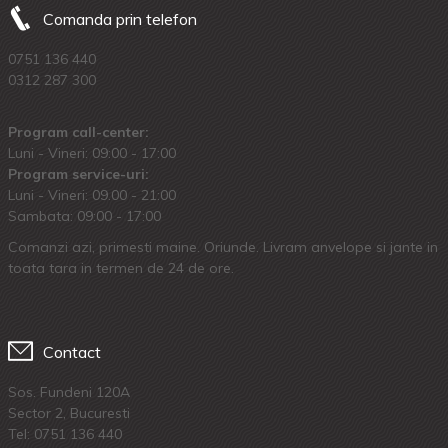
Comanda prin telefon
0751 136 440
0312 287 300
Program call-center:
Luni - Vineri: 09:00 - 17:00
Program service-uri:
Luni - Vineri: 09.00 - 21:00
Sambata: 09:00 - 17:00
Comanzi azi, primesti maine. Oriunde. Livram anvelope si jante in
toata tara in termen de 24 de ore.
Contact
Sos. Fundeni 120A
Sector 2, Bucuresti
Tel:
0751 136 440