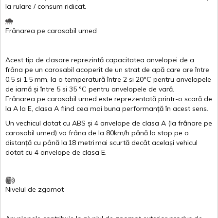
la
rulare
/
consum
ridicat
.
Frânarea
pe
carosabil
umed
Acest
tip de
clasare
reprezintă
capacitatea
anvelopei
de a
frâna
pe un
carosabil
acoperit
de un
strat
de
apă
care are
între
0.5
si
1.5 mm, la o
temperatură
între
2
si
20ºC
pentru
anvelopele
de
iarnă
și
între
5
si
35 ºC
pentru
anvelopele
de
vară
.
Frânarea
pe
carosabil
umed
este
reprezentată
printr
-o
scară
de
la
A
la
E
,
clasa
A
fiind
cea
mai
buna
performanță
în
acest
sens.
Un
vechicul
dotat
cu ABS
și
4
anvelope
de
clasa
A
(la
frânare
pe
carosabil
umed
)
va
frâna
de la 80km/h
până
la stop pe o
distanță
cu
până
la
18
metri
mai
scurtă
decât
același
vehicul
dotat
cu 4
anvelope
de
clasa
E
.
Nivelul
de
zgomot