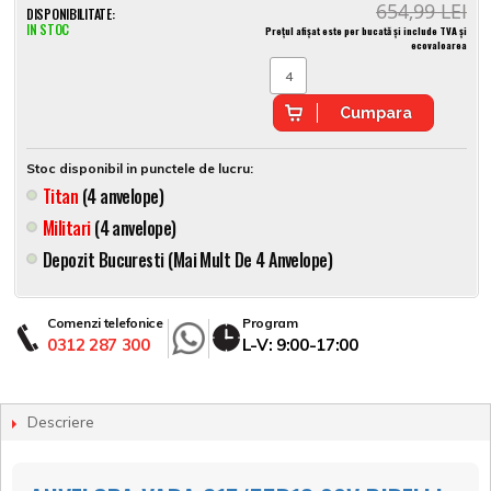
654,99 LEI
DISPONIBILITATE:
IN STOC
Prețul afișat este per bucată și include TVA și
ecovaloarea
Cumpara
Stoc disponibil in punctele de lucru:
Titan
(4 anvelope)
Militari
(4 anvelope)
Depozit Bucuresti (mai Mult De 4 Anvelope)
Comenzi telefonice
Program
0312 287 300
L-V: 9:00-17:00
Descriere