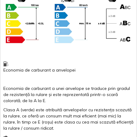
Economia de carburant
a
anvelopei
Economia de carburant a
unei
anvelope
se traduce
prin
gradul
de
rezistență
la
rulare
și
este
reprezentată
printr
-o
scară
colorată
, de la
A
la
E
.
Clasa
A
(
verde
)
este
atribuită
anvelopelor
cu
rezistența
scazută
la
rulare
,
ce
oferă
un
consum
mult
mai
eficient
(
mai
mic) la
rulare
,
în
timp
ce
E
(
roșu
)
este
clasa
cu
cea
mai
scazută
eficiență
la
rulare
/
consum
ridicat
.