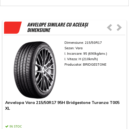
ANVELOPE SIMILARE CU ACEEAȘI
DIMENSIUNE
Dimensiune:
215/50R17
Sezon:
Vara
I. Incarcare:
95 (690kg/anv.)
I. Viteza:
H (210km/h)
Producator:
BRIDGESTONE
Anvelopa Vara 215/50R17 95H Bridgestone Turanza T005
A
XL
IN STOC