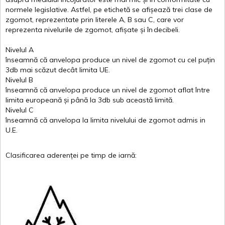
normele
legislative.
Astfel
, pe
etichetă
se
afișează
trei
clase
de
zgomot
,
reprezentate
prin
literele
A
,
B
sau
C
, care
vor
reprezenta
nivelurile
de
zgomot
,
afișate
și
în
decibeli
.
Nivelul
A
înseamnă
că
anvelopa
produce un
nivel
de
zgomot
cu
cel
puțin
3db
mai
scăzut
decât
limita
UE.
Nivelul
B
înseamnă
că
anvelopa
produce un
nivel
de
zgomot
aflat
între
limita
europeană
și
până
la 3db sub
această
limită
.
Nivelul
C
înseamnă
că
anvelopa
la
limita
nivelului
de
zgomot
admis in
U.E.
Clasificarea
aderenței
pe
timp
de
iarnă
: