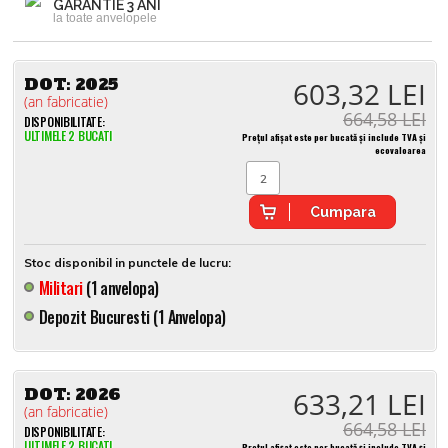
GARANTIE 3 ANI
la toate anvelopele
DOT:
2025
603,32 LEI
(an fabricatie)
664,58 LEI
DISPONIBILITATE:
ULTIMELE 2 BUCATI
Prețul afișat este per bucată și include TVA și
ecovaloarea
Cumpara
Stoc disponibil in punctele de lucru:
Militari
(1 anvelopa)
Depozit Bucuresti (1 Anvelopa)
DOT:
2026
633,21 LEI
(an fabricatie)
664,58 LEI
DISPONIBILITATE:
ULTIMELE 2 BUCATI
Prețul afișat este per bucată și include TVA și