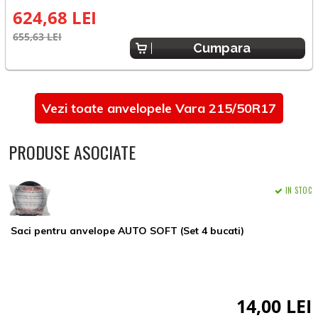
624,68 LEI
655,63 LEI
6
Cumpara
Vezi toate anvelopele Vara 215/50R17
PRODUSE ASOCIATE
IN STOC
Saci pentru anvelope AUTO SOFT (Set 4 bucati)
14,00 LEI