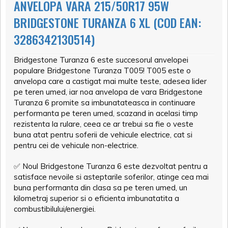
ANVELOPA VARA 215/50R17 95W
BRIDGESTONE TURANZA 6 XL (COD EAN:
3286342130514)
Bridgestone Turanza 6 este succesorul anvelopei
populare Bridgestone Turanza T005! T005 este o
anvelopa care a castigat mai multe teste, adesea lider
pe teren umed, iar noa anvelopa de vara Bridgestone
Turanza 6 promite sa imbunatateasca in continuare
performanta pe teren umed, scazand in acelasi timp
rezistenta la rulare, ceea ce ar trebui sa fie o veste
buna atat pentru soferii de vehicule electrice, cat si
pentru cei de vehicule non-electrice.
✅
Noul Bridgestone Turanza 6 este dezvoltat pentru a
satisface nevoile si asteptarile soferilor, atinge cea mai
buna performanta din clasa sa pe teren umed, un
kilometraj superior si o eficienta imbunatatita a
combustibilului/energiei.