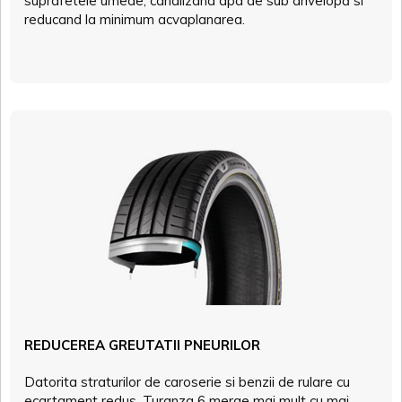
suprafetele umede, canalizand apa de sub anvelopă si
reducand la minimum acvaplanarea.
REDUCEREA GREUTATII PNEURILOR
Datorita straturilor de caroserie si benzii de rulare cu
ecartament redus, Turanza 6 merge mai mult cu mai