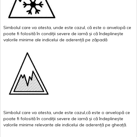
Simbolul
care
va
atesta
,
unde
este
cazul
,
că
este
o
anvelopă
ce
poate
fi
folosită
în
condiții
severe de
iarnă
și
că
îndeplinește
valor
i
le
minime
ale
indicelui
de
aderență
pe
zăpadă
Simbolul
care
va
atesta
,
unde
este
cazul,că
este
o
anvelopă
ce
poate
fi
folosită
în
condiții
severe de
iarnă
și
că
îndeplinește
valorile
minime
relevante
ale
indicelui
de
aderență
pe
gheață
.