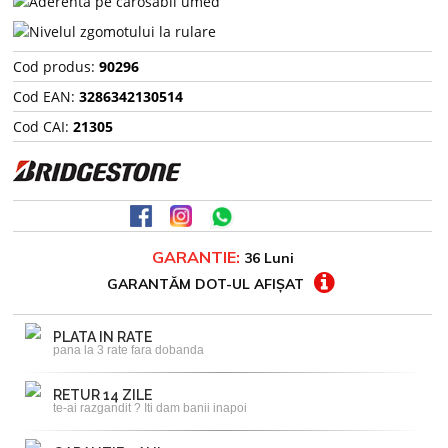
Cod produs:
90296
Cod EAN:
3286342130514
Cod CAI:
21305
GARANTIE:
36 Luni
GARANTĂM DOT-UL AFIȘAT
PLATA IN RATE
pana la 3 rate fara dobanda
RETUR 14 ZILE
te-ai razgandit ? Iti dam banii inapoi