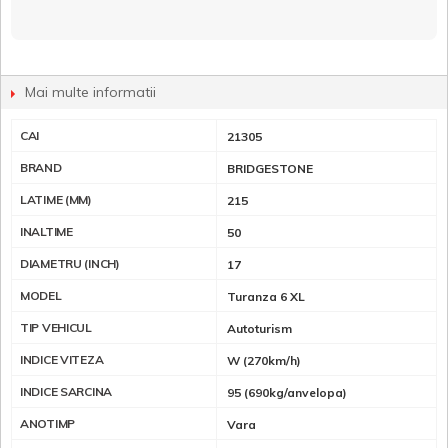
Mai multe informatii
CAI
21305
BRAND
BRIDGESTONE
LATIME (MM)
215
INALTIME
50
DIAMETRU (INCH)
17
MODEL
Turanza 6 XL
TIP VEHICUL
Autoturism
INDICE VITEZA
W (270km/h)
INDICE SARCINA
95 (690kg/anvelopa)
ANOTIMP
Vara