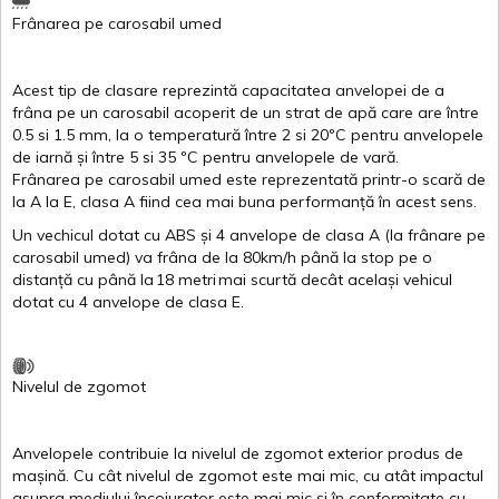
Frânarea
pe
carosabil
umed
Acest
tip de
clasare
reprezintă
capacitatea
anvelopei
de a
frâna
pe un
carosabil
acoperit
de un
strat
de
apă
care are
între
0.5
si
1.5 mm, la o
temperatură
între
2
si
20ºC
pentru
anvelopele
de
iarnă
și
între
5
si
35 ºC
pentru
anvelopele
de
vară
.
Frânarea
pe
carosabil
umed
este
reprezentată
printr
-o
scară
de
la
A
la
E
,
clasa
A
fiind
cea
mai
buna
performanță
în
acest
sens.
Un
vechicul
dotat
cu ABS
și
4
anvelope
de
clasa
A
(la
frânare
pe
carosabil
umed
)
va
frâna
de la 80km/h
până
la stop pe o
distanță
cu
până
la
18
metri
mai
scurtă
decât
același
vehicul
dotat
cu 4
anvelope
de
clasa
E
.
Nivelul
de
zgomot
Anvelopele
contribuie
la
nivelul
de
zgomot
exterior
produs
de
mașină
. Cu
cât
nivelul
de
zgomot
este
mai
mic, cu
atât
impactul
asupra
mediului
încojurator
este
mai
mic
și
în
conformitate
cu