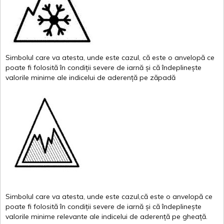
Simbolul
care
va
atesta
,
unde
este
cazul
,
că
este
o
anvelopă
ce
poate
fi
folosită
în
condiții
severe de
iarnă
și
că
îndeplinește
valor
i
le
minime
ale
indicelui
de
aderență
pe
zăpadă
Simbolul
care
va
atesta
,
unde
este
cazul,că
este
o
anvelopă
ce
poate
fi
folosită
în
condiții
severe de
iarnă
și
că
îndeplinește
valorile
minime
relevante
ale
indicelui
de
aderență
pe
gheață
.