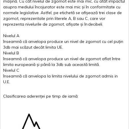
mașină
. Cu
cât
nivelul
de
zgomot
este
mai
mic, cu
atât
impactul
asupra
mediului
încojurator
este
mai
mic
și
în
conformitate
cu
normele
legislative.
Astfel
, pe
etichetă
se
afișează
trei
clase
de
zgomot
,
reprezentate
prin
literele
A
,
B
sau
C
, care
vor
reprezenta
nivelurile
de
zgomot
,
afișate
și
în
decibeli
.
Nivelul
A
înseamnă
că
anvelopa
produce un
nivel
de
zgomot
cu
cel
puțin
3db
mai
scăzut
decât
limita
UE.
Nivelul
B
înseamnă
că
anvelopa
produce un
nivel
de
zgomot
aflat
între
limita
europeană
și
până
la 3db sub
această
limită
.
Nivelul
C
înseamnă
că
anvelopa
la
limita
nivelului
de
zgomot
admis in
U.E.
Clasificarea
aderenței
pe
timp
de
iarnă
: