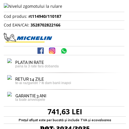
Cod produs:
rt114940/110187
Cod EAN/CAI:
3528702822166
PLATA IN RATE
pana la 3 rate fara dobanda
RETUR 14 ZILE
te-ai razgandit ? Iti dam banii inapoi
GARANTIE 3 ANI
la toate anvelopele
741,63 LEI
Prețul afișat este per bucată și include TVA și ecovaloarea
DOT:
2024/2025