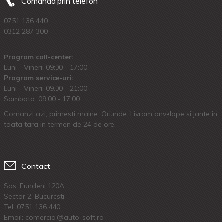
Comanda prin telefon
0751 136 440
0312 287 300
Program call-center:
Luni - Vineri: 09:00 - 17:00
Program service-uri:
Luni - Vineri: 09.00 - 21:00
Sambata: 09:00 - 17:00
Comanzi azi, primesti maine. Oriunde. Livram anvelope si jante in
toata tara in termen de 24 de ore.
Contact
Sos. Fundeni 120A
Sector 2, Bucuresti
Tel:
0751 136 440
Email: comercial@auto-soft.ro