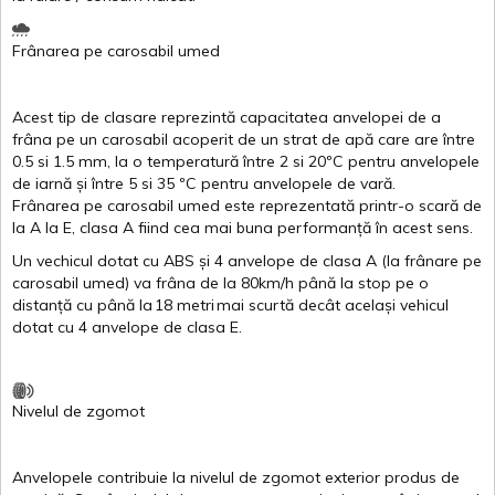
Frânarea
pe
carosabil
umed
Acest
tip de
clasare
reprezintă
capacitatea
anvelopei
de a
frâna
pe un
carosabil
acoperit
de un
strat
de
apă
care are
între
0.5
si
1.5 mm, la o
temperatură
între
2
si
20ºC
pentru
anvelopele
de
iarnă
și
între
5
si
35 ºC
pentru
anvelopele
de
vară
.
Frânarea
pe
carosabil
umed
este
reprezentată
printr
-o
scară
de
la
A
la
E
,
clasa
A
fiind
cea
mai
buna
performanță
în
acest
sens.
Un
vechicul
dotat
cu ABS
și
4
anvelope
de
clasa
A
(la
frânare
pe
carosabil
umed
)
va
frâna
de la 80km/h
până
la stop pe o
distanță
cu
până
la
18
metri
mai
scurtă
decât
același
vehicul
dotat
cu 4
anvelope
de
clasa
E
.
Nivelul
de
zgomot
Anvelopele
contribuie
la
nivelul
de
zgomot
exterior
produs
de