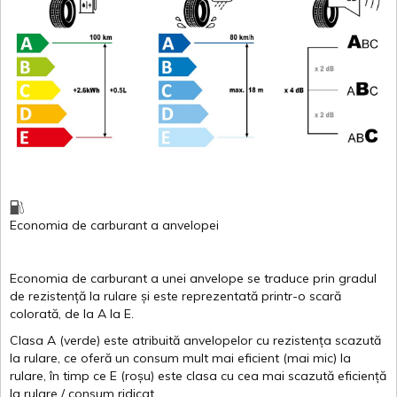
Economia de carburant
a
anvelopei
Economia de carburant a
unei
anvelope
se traduce
prin
gradul
de
rezistență
la
rulare
și
este
reprezentată
printr
-o
scară
colorată
, de la
A
la
E
.
Clasa
A
(
verde
)
este
atribuită
anvelopelor
cu
rezistența
scazută
la
rulare
,
ce
oferă
un
consum
mult
mai
eficient
(
mai
mic) la
rulare
,
în
timp
ce
E
(
roșu
)
este
clasa
cu
cea
mai
scazută
eficiență
la
rulare
/
consum
ridicat
.