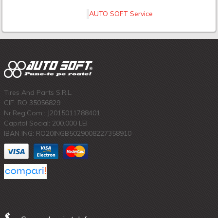
AUTO SOFT Service
Tires And Parts S.R.L.
CIF: RO 35056829
Nr.Reg.Com.: J2015011788401
Capital Social: 200.000 LEI
IBAN ING: RO20INGB5029008227358910