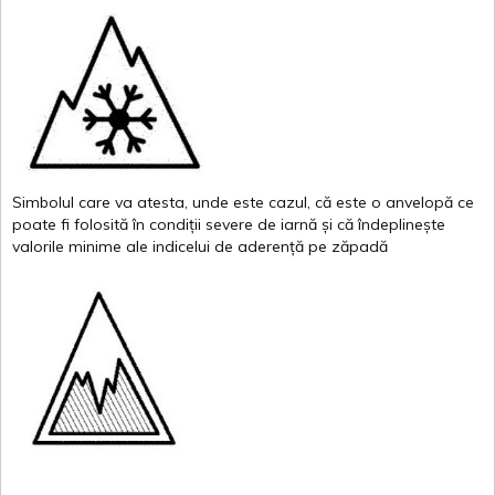
Simbolul
care
va
atesta
,
unde
este
cazul
,
că
este
o
anvelopă
ce
poate
fi
folosită
în
condiții
severe de
iarnă
și
că
îndeplinește
valor
i
le
minime
ale
indicelui
de
aderență
pe
zăpadă