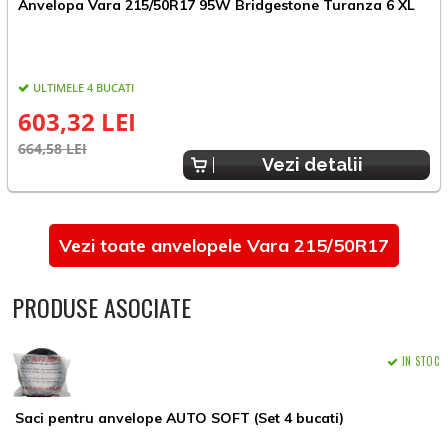
Anvelopa Vara 215/50R17 95W Bridgestone Turanza 6 XL
A
ULTIMELE 4 BUCATI
E
603,32 LEI
664,58 LEI
Vezi detalii
Vezi toate anvelopele Vara 215/50R17
PRODUSE ASOCIATE
IN STOC
Saci pentru anvelope AUTO SOFT (Set 4 bucati)