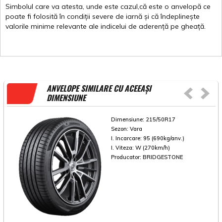
Simbolul
care
va
atesta
,
unde
este
cazul,că
este
o
anvelopă
ce
poate
fi
folosită
în
condiții
severe de
iarnă
și
că
îndeplinește
valorile
minime
relevante
ale
indicelui
de
aderență
pe
gheață
.
ANVELOPE SIMILARE CU ACEEAȘI
DIMENSIUNE
Dimensiune:
215/50R17
Sezon:
Vara
I. Incarcare:
95 (690kg/anv.)
I. Viteza:
W (270km/h)
Producator:
BRIDGESTONE