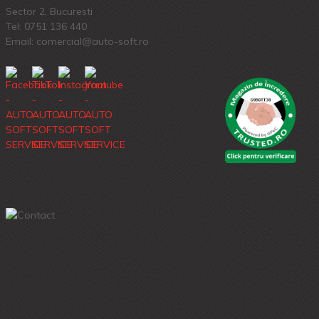
Sector 2, Bucuresti
Tel:
0751 136 440
Email: comercial@auto-soft.ro