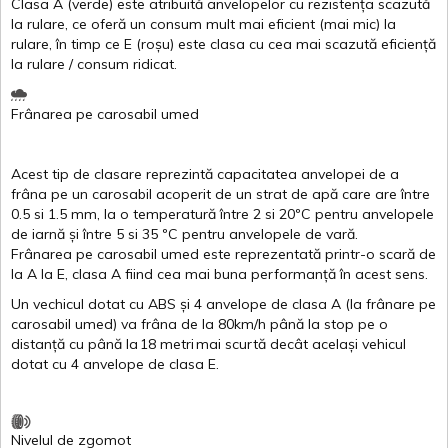
Clasa
A
(
verde
)
este
atribuită
anvelopelor
cu
rezistența
scazută
la
rulare
,
ce
oferă
un
consum
mult
mai
eficient
(
mai
mic) la
rulare
,
în
timp
ce
E
(
roșu
)
este
clasa
cu
cea
mai
scazută
eficiență
la
rulare
/
consum
ridicat
.
Frânarea
pe
carosabil
umed
Acest
tip de
clasare
reprezintă
capacitatea
anvelopei
de a
frâna
pe un
carosabil
acoperit
de un
strat
de
apă
care are
între
0.5
si
1.5 mm, la o
temperatură
între
2
si
20ºC
pentru
anvelopele
de
iarnă
și
între
5
si
35 ºC
pentru
anvelopele
de
vară
.
Frânarea
pe
carosabil
umed
este
reprezentată
printr
-o
scară
de
la
A
la
E
,
clasa
A
fiind
cea
mai
buna
performanță
în
acest
sens.
Un
vechicul
dotat
cu ABS
și
4
anvelope
de
clasa
A
(la
frânare
pe
carosabil
umed
)
va
frâna
de la 80km/h
până
la stop pe o
distanță
cu
până
la
18
metri
mai
scurtă
decât
același
vehicul
dotat
cu 4
anvelope
de
clasa
E
.
Nivelul
de
zgomot