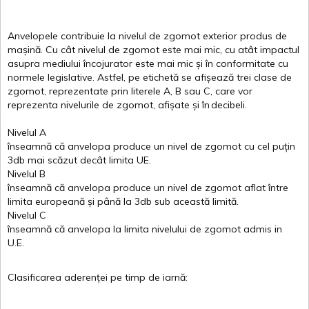
Anvelopele
contribuie
la
nivelul
de
zgomot
exterior
produs
de
mașină
. Cu
cât
nivelul
de
zgomot
este
mai
mic, cu
atât
impactul
asupra
mediului
încojurator
este
mai
mic
și
în
conformitate
cu
normele
legislative.
Astfel
, pe
etichetă
se
afișează
trei
clase
de
zgomot
,
reprezentate
prin
literele
A
,
B
sau
C
, care
vor
reprezenta
nivelurile
de
zgomot
,
afișate
și
în
decibeli
.
Nivelul
A
înseamnă
că
anvelopa
produce un
nivel
de
zgomot
cu
cel
puțin
3db
mai
scăzut
decât
limita
UE.
Nivelul
B
înseamnă
că
anvelopa
produce un
nivel
de
zgomot
aflat
între
limita
europeană
și
până
la 3db sub
această
limită
.
Nivelul
C
înseamnă
că
anvelopa
la
limita
nivelului
de
zgomot
admis in
U.E.
Clasificarea
aderenței
pe
timp
de
iarnă
: