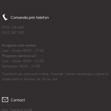
Comanda prin telefon
0751 136 440
0312 287 300
Program call-center:
Luni - Vineri: 09:00 - 17:00
Program service-uri:
Luni - Vineri: 09.00 - 21:00
Sambata: 09:00 - 17:00
Comanzi azi, primesti maine. Oriunde. Livram anvelope si jante in
toata tara in termen de 24 de ore.
Contact
Sos. Fundeni 120A