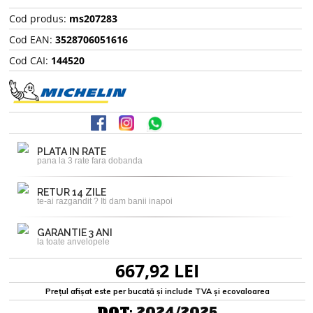
Cod produs:
ms207283
Cod EAN:
3528706051616
Cod CAI:
144520
PLATA IN RATE
pana la 3 rate fara dobanda
RETUR 14 ZILE
te-ai razgandit ? Iti dam banii inapoi
GARANTIE 3 ANI
la toate anvelopele
667,92 LEI
Prețul afișat este per bucată și include TVA și ecovaloarea
DOT:
2024/2025