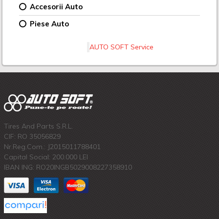
Accesorii Auto
Piese Auto
AUTO SOFT Service
Tires And Parts S.R.L.
CIF: RO 35056829
Nr.Reg.Com.: J2015011788401
Capital Social: 200.000 LEI
IBAN ING: RO20INGB5029008227358910