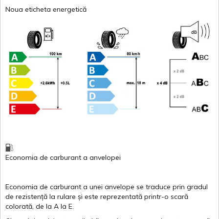
Noua eticheta energetică
Economia de carburant
a
anvelopei
Economia de carburant a
unei
anvelope
se traduce
prin
gradul
de
rezistență
la
rulare
și
este
reprezentată
printr
-o
scară
colorată
, de la
A
la
E
.