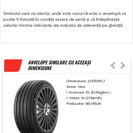
Simbolul
care
va
atesta
,
unde
este
cazul,că
este
o
anvelopă
ce
poate
fi
folosită
în
condiții
severe de
iarnă
și
că
îndeplinește
valorile
minime
relevante
ale
indicelui
de
aderență
pe
gheață
.
ANVELOPE SIMILARE CU ACEEAȘI
DIMENSIUNE
Dimensiune:
215/50R17
Sezon:
Vara
I. Incarcare:
91 (615kg/anv.)
I. Viteza:
W (270km/h)
Producator:
MICHELIN