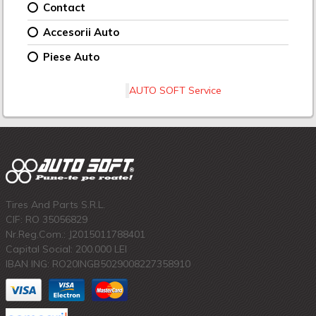
Contact
Accesorii Auto
Piese Auto
AUTO SOFT Service
Tires And Parts S.R.L.
CIF: RO 35056829
Nr.Reg.Com.: J2015011788401
Capital Social: 200.000 LEI
IBAN ING: RO20INGB5029008227358910