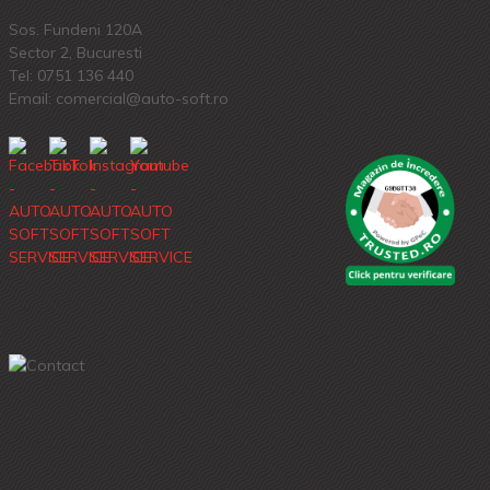
Sos. Fundeni 120A
Sector 2, Bucuresti
Tel:
0751 136 440
Email: comercial@auto-soft.ro