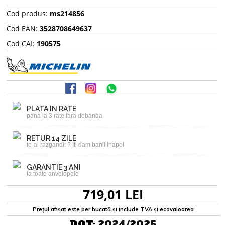
Cod produs:
ms214856
Cod EAN:
3528708649637
Cod CAI:
190575
PLATA IN RATE
pana la 3 rate fara dobanda
RETUR 14 ZILE
te-ai razgandit ? Iti dam banii inapoi
GARANTIE 3 ANI
la toate anvelopele
719,01 LEI
Prețul afișat este per bucată și include TVA și ecovaloarea
DOT:
2024/2025