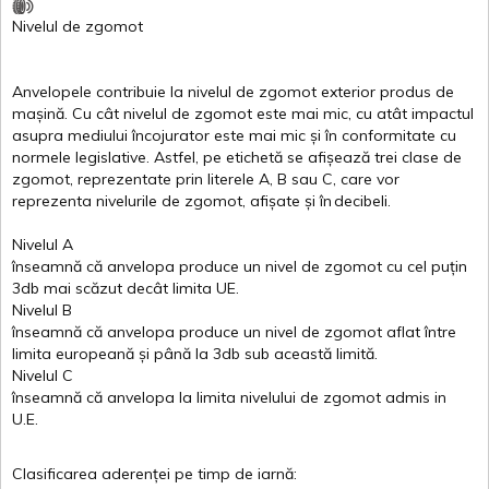
Nivelul
de
zgomot
Anvelopele
contribuie
la
nivelul
de
zgomot
exterior
produs
de
mașină
. Cu
cât
nivelul
de
zgomot
este
mai
mic, cu
atât
impactul
asupra
mediului
încojurator
este
mai
mic
și
în
conformitate
cu
normele
legislative.
Astfel
, pe
etichetă
se
afișează
trei
clase
de
zgomot
,
reprezentate
prin
literele
A
,
B
sau
C
, care
vor
reprezenta
nivelurile
de
zgomot
,
afișate
și
în
decibeli
.
Nivelul
A
înseamnă
că
anvelopa
produce un
nivel
de
zgomot
cu
cel
puțin
3db
mai
scăzut
decât
limita
UE.
Nivelul
B
înseamnă
că
anvelopa
produce un
nivel
de
zgomot
aflat
între
limita
europeană
și
până
la 3db sub
această
limită
.
Nivelul
C
înseamnă
că
anvelopa
la
limita
nivelului
de
zgomot
admis in
U.E.
Clasificarea
aderenței
pe
timp
de
iarnă
: