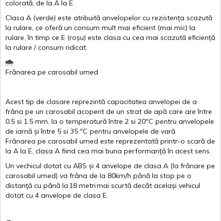
colorată
, de la
A
la
E
.
Clasa
A
(
verde
)
este
atribuită
anvelopelor
cu
rezistența
scazută
la
rulare
,
ce
oferă
un
consum
mult
mai
eficient
(
mai
mic) la
rulare
,
în
timp
ce
E
(
roșu
)
este
clasa
cu
cea
mai
scazută
eficiență
la
rulare
/
consum
ridicat
.
Frânarea
pe
carosabil
umed
Acest
tip de
clasare
reprezintă
capacitatea
anvelopei
de a
frâna
pe un
carosabil
acoperit
de un
strat
de
apă
care are
între
0.5
si
1.5 mm, la o
temperatură
între
2
si
20ºC
pentru
anvelopele
de
iarnă
și
între
5
si
35 ºC
pentru
anvelopele
de
vară
.
Frânarea
pe
carosabil
umed
este
reprezentată
printr
-o
scară
de
la
A
la
E
,
clasa
A
fiind
cea
mai
buna
performanță
în
acest
sens.
Un
vechicul
dotat
cu ABS
și
4
anvelope
de
clasa
A
(la
frânare
pe
carosabil
umed
)
va
frâna
de la 80km/h
până
la stop pe o
distanță
cu
până
la
18
metri
mai
scurtă
decât
același
vehicul
dotat
cu 4
anvelope
de
clasa
E
.