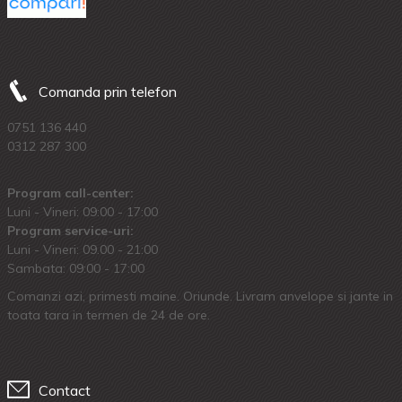
Comanda prin telefon
0751 136 440
0312 287 300
Program call-center:
Luni - Vineri: 09:00 - 17:00
Program service-uri:
Luni - Vineri: 09.00 - 21:00
Sambata: 09:00 - 17:00
Comanzi azi, primesti maine. Oriunde. Livram anvelope si jante in
toata tara in termen de 24 de ore.
Contact