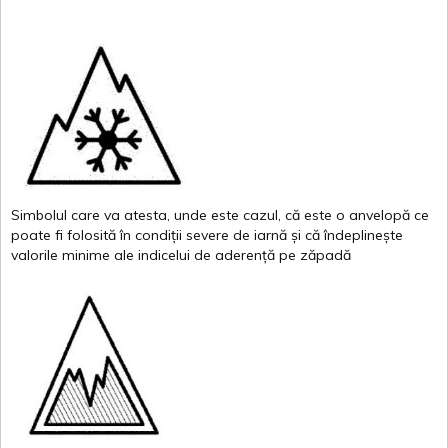
Simbolul
care
va
atesta
,
unde
este
cazul
,
că
este
o
anvelopă
ce
poate
fi
folosită
în
condiții
severe de
iarnă
și
că
îndeplinește
valor
i
le
minime
ale
indicelui
de
aderență
pe
zăpadă