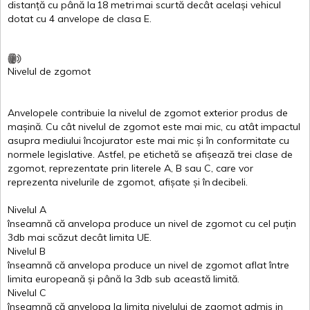
distanță
cu
până
la
18
metri
mai
scurtă
decât
același
vehicul
dotat
cu 4
anvelope
de
clasa
E
.
Nivelul
de
zgomot
Anvelopele
contribuie
la
nivelul
de
zgomot
exterior
produs
de
mașină
. Cu
cât
nivelul
de
zgomot
este
mai
mic, cu
atât
impactul
asupra
mediului
încojurator
este
mai
mic
și
în
conformitate
cu
normele
legislative.
Astfel
, pe
etichetă
se
afișează
trei
clase
de
zgomot
,
reprezentate
prin
literele
A
,
B
sau
C
, care
vor
reprezenta
nivelurile
de
zgomot
,
afișate
și
în
decibeli
.
Nivelul
A
înseamnă
că
anvelopa
produce un
nivel
de
zgomot
cu
cel
puțin
3db
mai
scăzut
decât
limita
UE.
Nivelul
B
înseamnă
că
anvelopa
produce un
nivel
de
zgomot
aflat
între
limita
europeană
și
până
la 3db sub
această
limită
.
Nivelul
C
înseamnă
că
anvelopa
la
limita
nivelului
de
zgomot
admis in