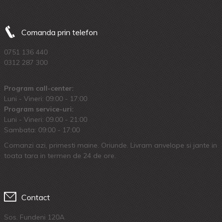
Comanda prin telefon
0751 136 440
0312 287 300
Program call-center:
Luni - Vineri: 09:00 - 17:00
Program service-uri:
Luni - Vineri: 09.00 - 21:00
Sambata: 09:00 - 17:00
Comanzi azi, primesti maine. Oriunde. Livram anvelope si jante in
toata tara in termen de 24 de ore.
Contact
Sos. Fundeni 120A