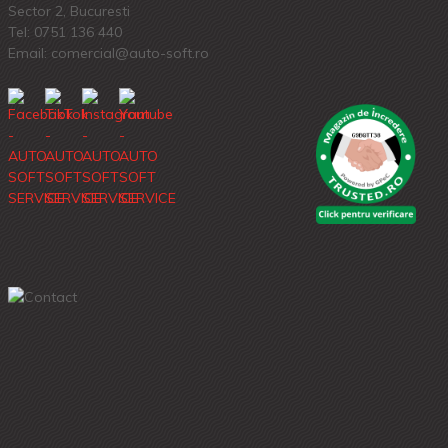
Sector 2, Bucuresti
Tel:
0751 136 440
Email: comercial@auto-soft.ro