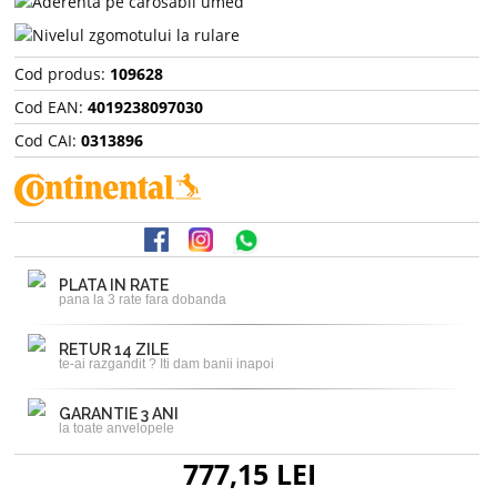
Cod produs:
109628
Cod EAN:
4019238097030
Cod CAI:
0313896
PLATA IN RATE
pana la 3 rate fara dobanda
RETUR 14 ZILE
te-ai razgandit ? Iti dam banii inapoi
GARANTIE 3 ANI
la toate anvelopele
777,15 LEI