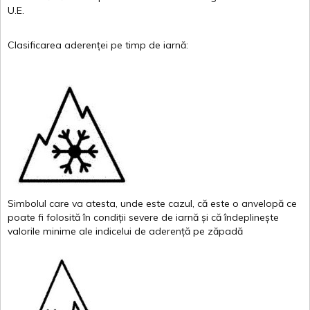
U.E.
Clasificarea
aderenței
pe
timp
de
iarnă
:
Simbolul
care
va
atesta
,
unde
este
cazul
,
că
este
o
anvelopă
ce
poate
fi
folosită
în
condiții
severe de
iarnă
și
că
îndeplinește
valor
i
le
minime
ale
indicelui
de
aderență
pe
zăpadă