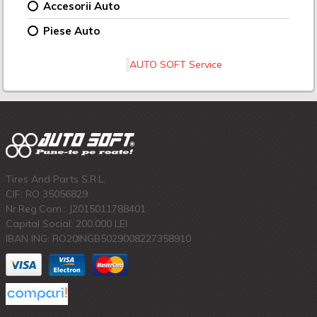
Accesorii Auto
Piese Auto
AUTO SOFT Service
Tires And Parts S.R.L.
CIF: RO 35056829
Nr.Reg.Com.: J2015011788401
Capital Social: 200.000 LEI
IBAN ING: RO20INGB5029008227358910