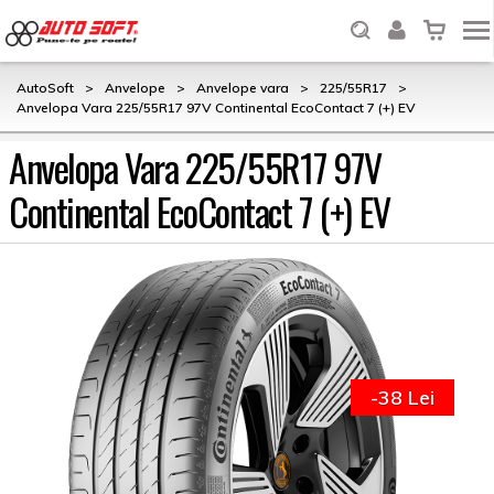
AutoSoft
>
Anvelope
>
Anvelope vara
>
225/55R17
>
Anvelopa Vara 225/55R17 97V Continental EcoContact 7 (+) EV
Anvelopa Vara 225/55R17 97V
Continental EcoContact 7 (+) EV
-38 Lei