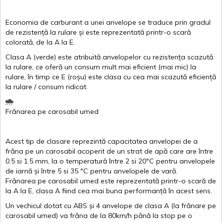
Economia de carburant a
unei
anvelope
se traduce
prin
gradul
de
rezistență
la
rulare
și
este
reprezentată
printr
-o
scară
colorată
, de la
A
la
E
.
Clasa
A
(
verde
)
este
atribuită
anvelopelor
cu
rezistența
scazută
la
rulare
,
ce
oferă
un
consum
mult
mai
eficient
(
mai
mic) la
rulare
,
în
timp
ce
E
(
roșu
)
este
clasa
cu
cea
mai
scazută
eficiență
la
rulare
/
consum
ridicat
.
Frânarea
pe
carosabil
umed
Acest
tip de
clasare
reprezintă
capacitatea
anvelopei
de a
frâna
pe un
carosabil
acoperit
de un
strat
de
apă
care are
între
0.5
si
1.5 mm, la o
temperatură
între
2
si
20ºC
pentru
anvelopele
de
iarnă
și
între
5
si
35 ºC
pentru
anvelopele
de
vară
.
Frânarea
pe
carosabil
umed
este
reprezentată
printr
-o
scară
de
la
A
la
E
,
clasa
A
fiind
cea
mai
buna
performanță
în
acest
sens.
Un
vechicul
dotat
cu ABS
și
4
anvelope
de
clasa
A
(la
frânare
pe
carosabil
umed
)
va
frâna
de la 80km/h
până
la stop pe o