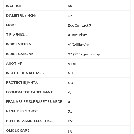
INALTIME
55
DIAMETRU (INCH)
17
MODEL
EcoContact 7
TIP VEHICUL
Autoturism
INDICE VITEZA
V (240km/h)
INDICE SARCINA
97 (730kg/anvelopa)
ANOTIMP
Vara
INSCRIPTIONARE M+S
NU
PROTECTIE JANTA
NU
ECONOMIE DE CARBURANT
A
FRANARE PE SUPRAFETE UMEDE
A
NIVEL DE ZGOMOT
71
PENTRU MASINI ELECTRICE
EV
OMOLOGARE
(+)