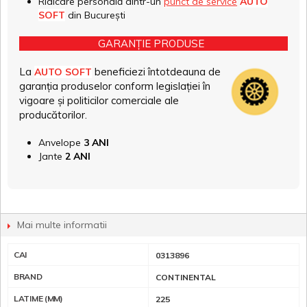
Ridicare personală dintr-un
punct de service
AUTO
SOFT
din București
GARANȚIE PRODUSE
La
beneficiezi întotdeauna de
AUTO SOFT
garanția produselor conform legislației în
vigoare și politicilor comerciale ale
producătorilor.
Anvelope
3 ANI
Jante
2 ANI
Mai multe informatii
CAI
0313896
BRAND
CONTINENTAL
LATIME (MM)
225