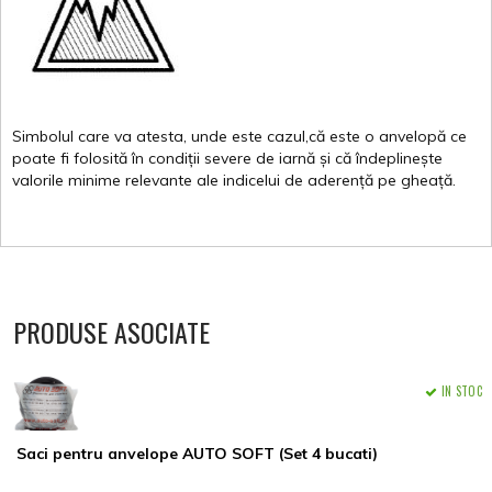
Simbolul
care
va
atesta
,
unde
este
cazul,că
este
o
anvelopă
ce
poate
fi
folosită
în
condiții
severe de
iarnă
și
că
îndeplinește
valorile
minime
relevante
ale
indicelui
de
aderență
pe
gheață
.
PRODUSE ASOCIATE
IN STOC
Saci pentru anvelope AUTO SOFT (Set 4 bucati)