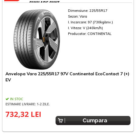
SIMILARE SUNT
Dimensiune:
225/55R17
Sezon:
Vara
I. Incarcare:
97 (730kg/anv.)
I. Viteza:
V (240km/h)
Producator:
CONTINENTAL
Anvelopa Vara 225/55R17 97V Continental EcoContact 7 (+)
A
EV
IN STOC
ESTIMARE LIVRARE: 1-2 ZILE.
732,32 LEI
8
Cumpara