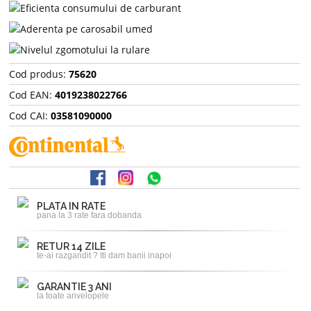
Cod produs:
75620
Cod EAN:
4019238022766
Cod CAI:
03581090000
PLATA IN RATE
pana la 3 rate fara dobanda
RETUR 14 ZILE
te-ai razgandit ? Iti dam banii inapoi
GARANTIE 3 ANI
la toate anvelopele