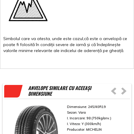
Simbolul
care
va
atesta
,
unde
este
cazul,că
este
o
anvelopă
ce
poate
fi
folosită
în
condiții
severe de
iarnă
și
că
îndeplinește
valorile
minime
relevante
ale
indicelui
de
aderență
pe
gheață
.
ANVELOPE SIMILARE CU ACEEAȘI
DIMENSIUNE
Dimensiune:
245/40R19
Sezon:
Vara
I. Incarcare:
98 (750kg/anv.)
I. Viteza:
Y (300km/h)
Producator:
MICHELIN