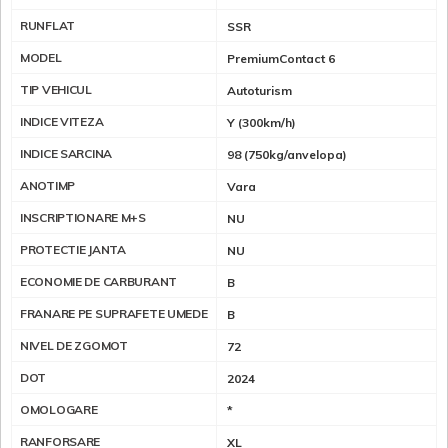
RUNFLAT
SSR
MODEL
PremiumContact 6
TIP VEHICUL
Autoturism
INDICE VITEZA
Y (300km/h)
INDICE SARCINA
98 (750kg/anvelopa)
ANOTIMP
Vara
INSCRIPTIONARE M+S
NU
PROTECTIE JANTA
NU
ECONOMIE DE CARBURANT
B
FRANARE PE SUPRAFETE UMEDE
B
NIVEL DE ZGOMOT
72
DOT
2024
OMOLOGARE
*
RANFORSARE
XL