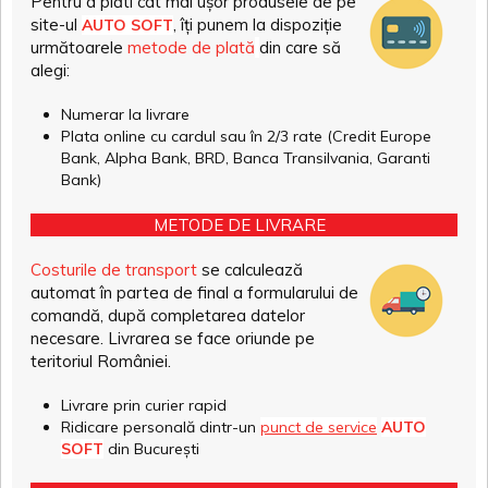
Pentru a plăti cât mai ușor produsele de pe
site-ul
, îți punem la dispoziție
AUTO SOFT
următoarele
metode de plată
din care să
alegi:
Numerar la livrare
Plata online cu cardul sau în 2/3 rate (Credit Europe
Bank, Alpha Bank, BRD, Banca Transilvania, Garanti
Bank)
METODE DE LIVRARE
Costurile de transport
se calculează
automat în partea de final a formularului de
comandă, după completarea datelor
necesare. Livrarea se face oriunde pe
teritoriul României.
Livrare prin curier rapid
Ridicare personală dintr-un
punct de service
AUTO
SOFT
din București