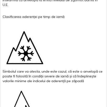
înseamnă
că
anvelopa
la
limita
nivelului
de
zgomot
admis in
U.E.
Clasificarea
aderenței
pe
timp
de
iarnă
:
Simbolul
care
va
atesta
,
unde
este
cazul
,
că
este
o
anvelopă
ce
poate
fi
folosită
în
condiții
severe de
iarnă
și
că
îndeplinește
valor
i
le
minime
ale
indicelui
de
aderență
pe
zăpadă