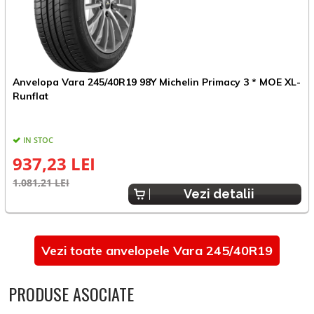
Anvelopa Vara 245/40R19 98Y Michelin Primacy 3 * MOE XL-
A
Runflat
R
IN STOC
937,23 LEI
1.081,21 LEI
9
Vezi detalii
Vezi toate anvelopele Vara 245/40R19
PRODUSE ASOCIATE