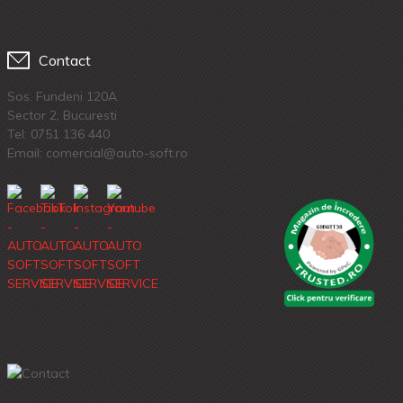
Contact
Sos. Fundeni 120A
Sector 2, Bucuresti
Tel:
0751 136 440
Email: comercial@auto-soft.ro