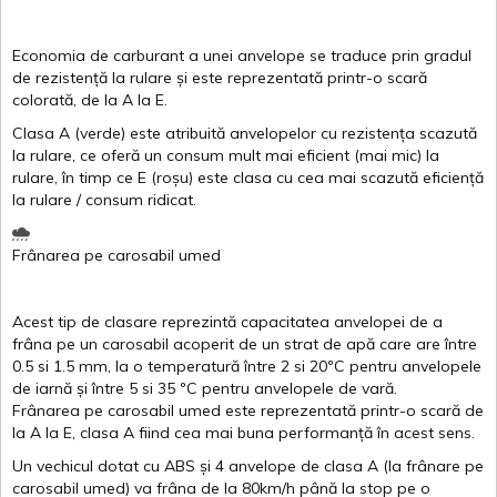
Economia de carburant a
unei
anvelope
se traduce
prin
gradul
de
rezistență
la
rulare
și
este
reprezentată
printr
-o
scară
colorată
, de la
A
la
E
.
Clasa
A
(
verde
)
este
atribuită
anvelopelor
cu
rezistența
scazută
la
rulare
,
ce
oferă
un
consum
mult
mai
eficient
(
mai
mic) la
rulare
,
în
timp
ce
E
(
roșu
)
este
clasa
cu
cea
mai
scazută
eficiență
la
rulare
/
consum
ridicat
.
Frânarea
pe
carosabil
umed
Acest
tip de
clasare
reprezintă
capacitatea
anvelopei
de a
frâna
pe un
carosabil
acoperit
de un
strat
de
apă
care are
între
0.5
si
1.5 mm, la o
temperatură
între
2
si
20ºC
pentru
anvelopele
de
iarnă
și
între
5
si
35 ºC
pentru
anvelopele
de
vară
.
Frânarea
pe
carosabil
umed
este
reprezentată
printr
-o
scară
de
la
A
la
E
,
clasa
A
fiind
cea
mai
buna
performanță
în
acest
sens.
Un
vechicul
dotat
cu ABS
și
4
anvelope
de
clasa
A
(la
frânare
pe
carosabil
umed
)
va
frâna
de la 80km/h
până
la stop pe o