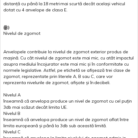
distanță
cu
până
la
18
metri
mai
scurtă
decât
același
vehicul
dotat
cu 4
anvelope
de
clasa
E
.
Nivelul
de
zgomot
Anvelopele
contribuie
la
nivelul
de
zgomot
exterior
produs
de
mașină
. Cu
cât
nivelul
de
zgomot
este
mai
mic, cu
atât
impactul
asupra
mediului
încojurator
este
mai
mic
și
în
conformitate
cu
normele
legislative.
Astfel
, pe
etichetă
se
afișează
trei
clase
de
zgomot
,
reprezentate
prin
literele
A
,
B
sau
C
, care
vor
reprezenta
nivelurile
de
zgomot
,
afișate
și
în
decibeli
.
Nivelul
A
înseamnă
că
anvelopa
produce un
nivel
de
zgomot
cu
cel
puțin
3db
mai
scăzut
decât
limita
UE.
Nivelul
B
înseamnă
că
anvelopa
produce un
nivel
de
zgomot
aflat
între
limita
europeană
și
până
la 3db sub
această
limită
.
Nivelul
C