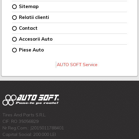
Sitemap
Relatii clienti
Contact
Accesorii Auto
Piese Auto
AUTO SOFT Service
Tires And Parts S.R.L.
CIF: RO 35056829
Nr.Reg.Com.: J2015011788401
Capital Social: 200.000 LEI