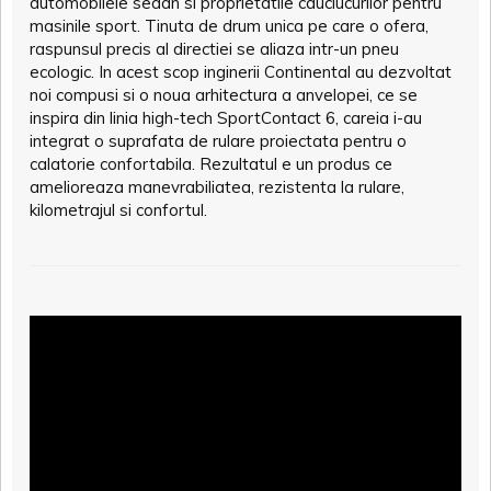
automobilele sedan si proprietatile cauciucurilor pentru
masinile sport. Tinuta de drum unica pe care o ofera,
raspunsul precis al directiei se aliaza intr-un pneu
ecologic. In acest scop inginerii Continental au dezvoltat
noi compusi si o noua arhitectura a anvelopei, ce se
inspira din linia high-tech SportContact 6, careia i-au
integrat o suprafata de rulare proiectata pentru o
calatorie confortabila. Rezultatul e un produs ce
amelioreaza manevrabiliatea, rezistenta la rulare,
kilometrajul si confortul.