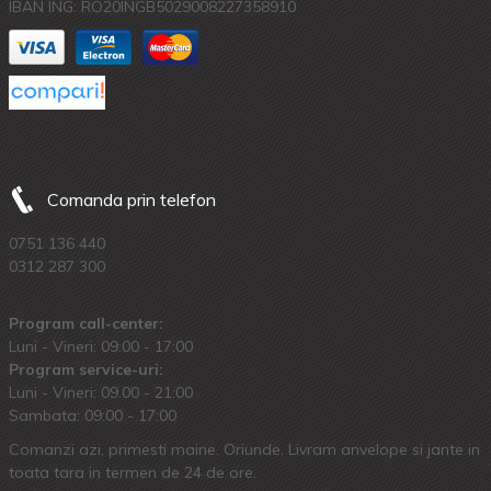
IBAN ING: RO20INGB5029008227358910
Comanda prin telefon
0751 136 440
0312 287 300
Program call-center:
Luni - Vineri: 09:00 - 17:00
Program service-uri:
Luni - Vineri: 09.00 - 21:00
Sambata: 09:00 - 17:00
Comanzi azi, primesti maine. Oriunde. Livram anvelope si jante in
toata tara in termen de 24 de ore.