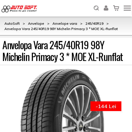
AutoSoft
>
Anvelope
>
Anvelope vara
>
245/40R19
>
Anvelopa Vara 245/40R19 98Y Michelin Primacy 3 * MOE XL-Runflat
Anvelopa Vara 245/40R19 98Y
Michelin Primacy 3 * MOE XL-Runflat
-144 Lei