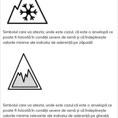
Simbolul
care
va
atesta
,
unde
este
cazul
,
că
este
o
anvelopă
ce
poate
fi
folosită
în
condiții
severe de
iarnă
și
că
îndeplinește
valor
i
le
minime
ale
indicelui
de
aderență
pe
zăpadă
Simbolul
care
va
atesta
,
unde
este
cazul,că
este
o
anvelopă
ce
poate
fi
folosită
în
condiții
severe de
iarnă
și
că
îndeplinește
valorile
minime
relevante
ale
indicelui
de
aderență
pe
gheață
.