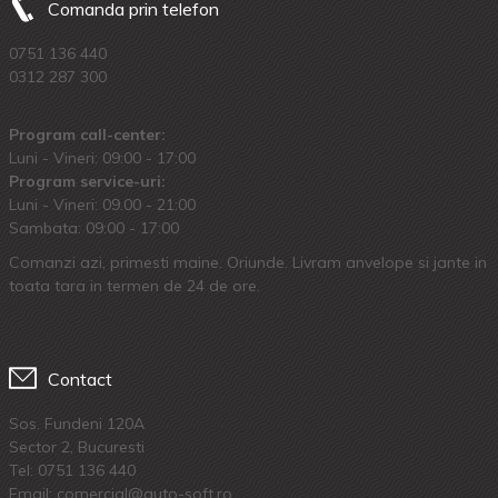
Comanda prin telefon
0751 136 440
0312 287 300
Program call-center:
Luni - Vineri: 09:00 - 17:00
Program service-uri:
Luni - Vineri: 09.00 - 21:00
Sambata: 09:00 - 17:00
Comanzi azi, primesti maine. Oriunde. Livram anvelope si jante in
toata tara in termen de 24 de ore.
Contact
Sos. Fundeni 120A
Sector 2, Bucuresti
Tel:
0751 136 440
Email: comercial@auto-soft.ro