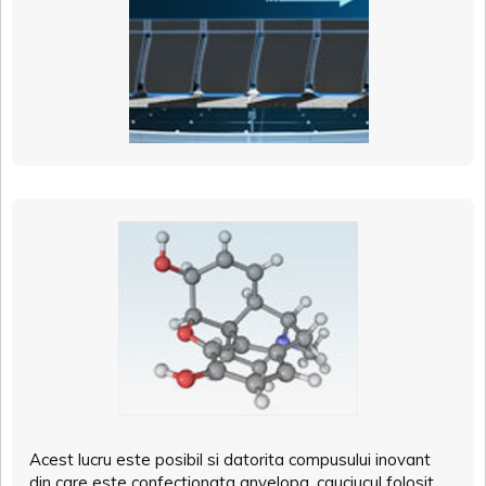
Acest lucru este posibil si datorita compusului inovant
din care este confectionata anvelopa, cauciucul folosit