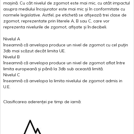
mașină
. Cu
cât
nivelul
de
zgomot
este
mai
mic, cu
atât
impactul
asupra
mediului
încojurator
este
mai
mic
și
în
conformitate
cu
normele
legislative.
Astfel
, pe
etichetă
se
afișează
trei
clase
de
zgomot
,
reprezentate
prin
literele
A
,
B
sau
C
, care
vor
reprezenta
nivelurile
de
zgomot
,
afișate
și
în
decibeli
.
Nivelul
A
înseamnă
că
anvelopa
produce un
nivel
de
zgomot
cu
cel
puțin
3db
mai
scăzut
decât
limita
UE.
Nivelul
B
înseamnă
că
anvelopa
produce un
nivel
de
zgomot
aflat
între
limita
europeană
și
până
la 3db sub
această
limită
.
Nivelul
C
înseamnă
că
anvelopa
la
limita
nivelului
de
zgomot
admis in
U.E.
Clasificarea
aderenței
pe
timp
de
iarnă
: