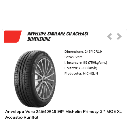
ANVELOPE SIMILARE CU ACEEAȘI
DIMENSIUNE
Dimensiune:
245/40R19
Sezon:
Vara
I. Incarcare:
98 (750kg/anv.)
I. Viteza:
Y (300km/h)
Producator:
MICHELIN
Anvelopa Vara 245/40R19 98Y Michelin Primacy 3 * MOE XL
A
Acoustic-Runflat