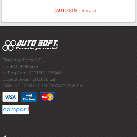
AUTO SOFT Service
Tires And Parts S.R.L.
CIF: RO 35056829
Nr.Reg.Com.: J2015011788401
Capital Social: 200.000 LEI
IBAN ING: RO20INGB5029008227358910