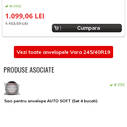
IN STOC
1.099,06 LEI
1.153,59 LEI
1
Cumpara
Vezi toate anvelopele Vara 245/40R19
PRODUSE ASOCIATE
IN STOC
Saci pentru anvelope AUTO SOFT (Set 4 bucati)