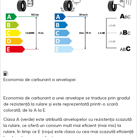
Economia de carburant
a
anvelopei
Economia de carburant a
unei
anvelope
se traduce
prin
gradul
de
rezistență
la
rulare
și
este
reprezentată
printr
-o
scară
colorată
, de la
A
la
E
.
Clasa
A
(
verde
)
este
atribuită
anvelopelor
cu
rezistența
scazută
la
rulare
,
ce
oferă
un
consum
mult
mai
eficient
(
mai
mic) la
rulare
,
în
timp
ce
E
(
roșu
)
este
clasa
cu
cea
mai
scazută
eficiență