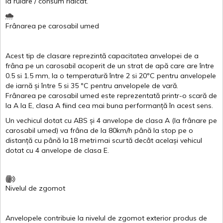
la
rulare
/
consum
ridicat
.
Frânarea
pe
carosabil
umed
Acest
tip de
clasare
reprezintă
capacitatea
anvelopei
de a
frâna
pe un
carosabil
acoperit
de un
strat
de
apă
care are
între
0.5
si
1.5 mm, la o
temperatură
între
2
si
20ºC
pentru
anvelopele
de
iarnă
și
între
5
si
35 ºC
pentru
anvelopele
de
vară
.
Frânarea
pe
carosabil
umed
este
reprezentată
printr
-o
scară
de
la
A
la
E
,
clasa
A
fiind
cea
mai
buna
performanță
în
acest
sens.
Un
vechicul
dotat
cu ABS
și
4
anvelope
de
clasa
A
(la
frânare
pe
carosabil
umed
)
va
frâna
de la 80km/h
până
la stop pe o
distanță
cu
până
la
18
metri
mai
scurtă
decât
același
vehicul
dotat
cu 4
anvelope
de
clasa
E
.
Nivelul
de
zgomot
Anvelopele
contribuie
la
nivelul
de
zgomot
exterior
produs
de