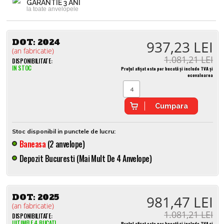
GARANTIE 3 ANI
la toate anvelopele
DOT:
2024
937,23 LEI
(an fabricatie)
1.081,21 LEI
DISPONIBILITATE:
IN STOC
Prețul afișat este per bucată și include TVA și
ecovaloarea
Cumpara
Stoc disponibil in punctele de lucru:
Baneasa
(2 anvelope)
Depozit Bucuresti (mai Mult De 4 Anvelope)
DOT:
2025
981,47 LEI
(an fabricatie)
1.081,21 LEI
DISPONIBILITATE:
ULTIMELE 4 BUCATI
Prețul afișat este per bucată și include TVA și