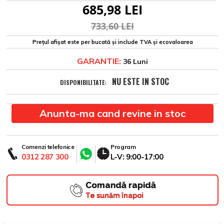
685,98 LEI
733,60 LEI
Prețul afișat este per bucată și include TVA și ecovaloarea
GARANTIE:
36 Luni
NU ESTE IN STOC
DISPONIBILITATE:
Anunta-ma cand revine in stoc
Comenzi telefonice
Program
0312 287 300
L-V: 9:00-17:00
Comandă rapidă
Te sunăm înapoi