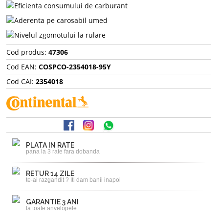
Cod produs:
47306
Cod EAN:
COSPCO-2354018-95Y
Cod CAI:
2354018
PLATA IN RATE
pana la 3 rate fara dobanda
RETUR 14 ZILE
te-ai razgandit ? Iti dam banii inapoi
GARANTIE 3 ANI
la toate anvelopele