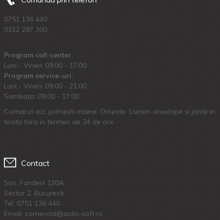
0751 136 440
0312 287 300
Program call-center:
Luni - Vineri: 09:00 - 17:00
Program service-uri:
Luni - Vineri: 09.00 - 21:00
Sambata: 09:00 - 17:00
Comanzi azi, primesti maine. Oriunde. Livram anvelope si jante in
toata tara in termen de 24 de ore.
Contact
Sos. Fundeni 120A
Sector 2, Bucuresti
Tel:
0751 136 440
Email: comercial@auto-soft.ro