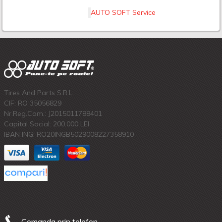
AUTO SOFT Service
Tires And Parts S.R.L.
CIF: RO 35056829
Nr.Reg.Com.: J2015011788401
Capital Social: 200.000 LEI
IBAN ING: RO20INGB5029008227358910
Comanda prin telefon