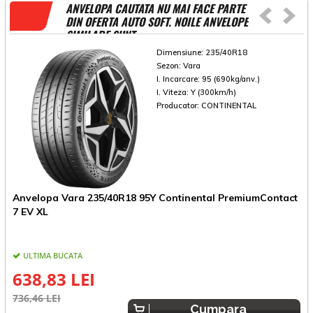
ANVELOPA CAUTATA NU MAI FACE PARTE
DIN OFERTA AUTO SOFT. NOILE ANVELOPE
SIMILARE SUNT
Dimensiune:
235/40R18
Sezon:
Vara
I. Incarcare:
95 (690kg/anv.)
I. Viteza:
Y (300km/h)
Producator:
CONTINENTAL
Anvelopa Vara 235/40R18 95Y Continental PremiumContact
A
7 EV XL
ULTIMA BUCATA
638,83 LEI
736,46 LEI
3
Cumpara