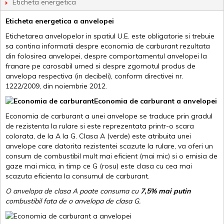
Eticheta energetica
Eticheta energetica a anvelopei
Etichetarea anvelopelor in spatiul U.E. este obligatorie si trebuie
sa contina informatii despre economia de carburant rezultata
din folosirea anvelopei, despre comportamentul anvelopei la
franare pe carosabil umed si despre zgomotul produs de
anvelopa respectiva (in decibeli), conform directivei nr.
1222/2009, din noiembrie 2012.
Economia de carburant a anvelopei
Economia de carburant a unei anvelope se traduce prin gradul
de rezistenta la rulare si este reprezentata printr-o scara
colorata, de la A la G. Clasa A (verde) este atribuita unei
anvelope care datorita rezistentei scazute la rulare, va oferi un
consum de combustibil mult mai eficient (mai mic) si o emisia de
gaze mai mica, in timp ce G (rosu) este clasa cu cea mai
scazuta eficienta la consumul de carburant.
O anvelopa de clasa A poate consuma cu
7,5% mai putin
combustibil fata de o anvelopa de clasa G.