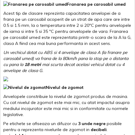
Franarea pe carosabil umed
Acest tip de clasare reprezinta capacitatea anvelopei de a
frana pe un carosabil acoperit de un strat de apa care are intre
0.5 si 1.5 mm, la o temperatura intre 2 si 20ºC pentru anvelopele
de iarna si intre 5 si 35 ºC pentru anvelopele de vara. Franarea
pe carosabil umed este reprezentata printr-o scara de la A la G,
clasa A fiind cea mai buna performanta in acest sens.
Un vechicul dotat cu ABS si 4 anvelope de clasa A (la franare pe
carosabil umed) va frana de la 80km/h pana la stop pe o distanta
cu pana la
18 metri
mai scurta decat acelasi vehicul dotat cu 4
anvelope de clasa G
.
Nivelul de zgomot
Anvelopele constribuie la nivelul de zgomot produs de masina.
Cu cat nivelul de zgomot este mai mic, cu atat impactul asupra
mediului incojurator este mai mic si in conformitate cu normele
legislative.
Pe etichete se afiseaza un difuzor cu
3 unde negre
posibile
pentru a reprezenta nivelurile de zgomot in
decibeli
.