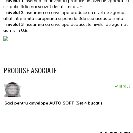
-
nivelul 1
insemna ca anvelopa produce un nivel de zgomot cu
cel putin 3db mai scazut decat limita UE.
-
nivelul 2
inseamna ca anvelopa produce un nivel de zgomot
aflat intre limita europeana si pana la 3db sub aceasta limita.
-
nivelul 3
inseamna ca anvelopa depaseste nivelul de zgomot
admis in U.E.
PRODUSE ASOCIATE
IN STOC
Saci pentru anvelope AUTO SOFT (Set 4 bucati)