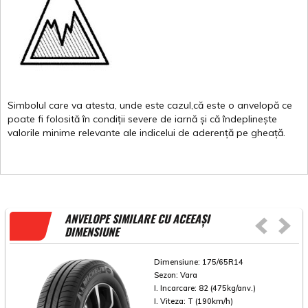
Simbolul
care
va
atesta
,
unde
este
cazul,că
este
o
anvelopă
ce
poate
fi
folosită
în
condiții
severe de
iarnă
și
că
îndeplinește
valorile
minime
relevante
ale
indicelui
de
aderență
pe
gheață
.
ANVELOPE SIMILARE CU ACEEAȘI
DIMENSIUNE
Dimensiune:
175/65R14
Sezon:
Vara
I. Incarcare:
82 (475kg/anv.)
I. Viteza:
T (190km/h)