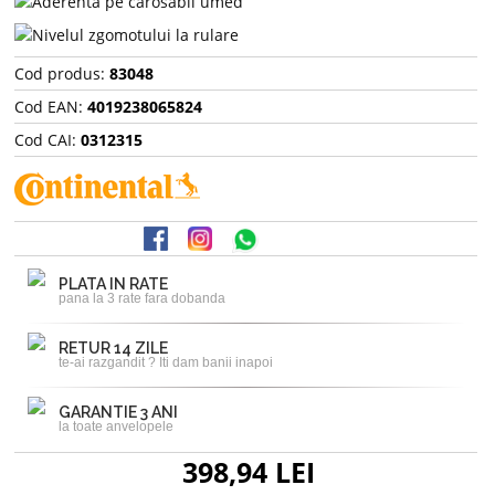
Cod produs:
83048
Cod EAN:
4019238065824
Cod CAI:
0312315
PLATA IN RATE
pana la 3 rate fara dobanda
RETUR 14 ZILE
te-ai razgandit ? Iti dam banii inapoi
GARANTIE 3 ANI
la toate anvelopele
398,94 LEI