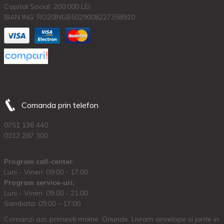
Capital Social: 200.000 LEI
IBAN ING: RO20INGB5029008227358910
Comanda prin telefon
0751 136 440
0312 287 300
Program call-center:
Luni - Vineri: 09:00 - 17:00
Program service-uri:
Luni - Vineri: 09.00 - 21:00
Sambata: 09:00 - 17:00
Comanzi azi, primesti maine. Oriunde. Livram anvelope si jante in