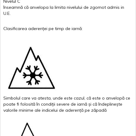
Nivelul
C
înseamnă
că
anvelopa
la
limita
nivelului
de
zgomot
admis in
U.E.
Clasificarea
aderenței
pe
timp
de
iarnă
:
Simbolul
care
va
atesta
,
unde
este
cazul
,
că
este
o
anvelopă
ce
poate
fi
folosită
în
condiții
severe de
iarnă
și
că
îndeplinește
valor
i
le
minime
ale
indicelui
de
aderență
pe
zăpadă