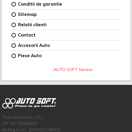
Conditii de garantie
Sitemap
Relatii clienti
Contact
Accesorii Auto
Piese Auto
AUTO SOFT Service
Tires And Parts S.R.L.
CIF: RO 35056829
Nr.Reg.Com.: J2015011788401