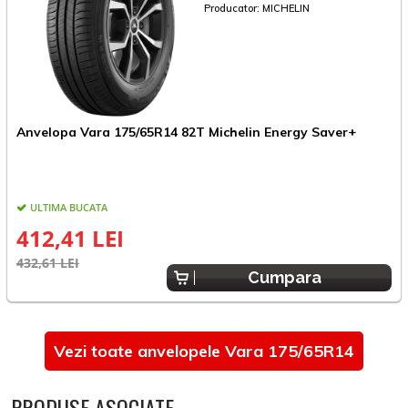
Producator:
MICHELIN
Anvelopa Vara 175/65R14 82T Michelin Energy Saver+
A
ULTIMA BUCATA
412,41 LEI
432,61 LEI
2
Cumpara
Vezi toate anvelopele Vara 175/65R14
PRODUSE ASOCIATE