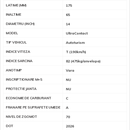
LATIME (MM)
175
INALTIME
65
DIAMETRU (INCH)
14
MODEL
UltraContact
TIP VEHICUL
Autoturism
INDICE VITEZA
T (190km/h)
INDICE SARCINA
82 (475kg/anvelopa)
ANOTIMP
Vara
INSCRIPTIONARE M+S
NU
PROTECTIE JANTA
NU
ECONOMIE DE CARBURANT
C
FRANARE PE SUPRAFETE UMEDE
A
NIVEL DE ZGOMOT
70
DOT
2026