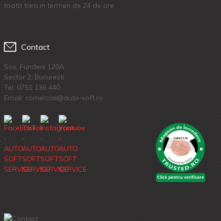
toata tara in termen de 24 de ore.
Contact
Sos. Fundeni 120A
Sector 2, Bucuresti
Tel:
0751 136 440
Email: comercial@auto-soft.ro