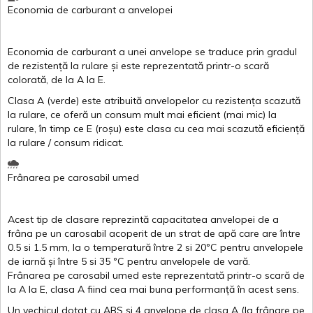
Economia de carburant
a
anvelopei
Economia de carburant a
unei
anvelope
se traduce
prin
gradul
de
rezistență
la
rulare
și
este
reprezentată
printr
-o
scară
colorată
, de la
A
la
E
.
Clasa
A
(
verde
)
este
atribuită
anvelopelor
cu
rezistența
scazută
la
rulare
,
ce
oferă
un
consum
mult
mai
eficient
(
mai
mic) la
rulare
,
în
timp
ce
E
(
roșu
)
este
clasa
cu
cea
mai
scazută
eficiență
la
rulare
/
consum
ridicat
.
Frânarea
pe
carosabil
umed
Acest
tip de
clasare
reprezintă
capacitatea
anvelopei
de a
frâna
pe un
carosabil
acoperit
de un
strat
de
apă
care are
între
0.5
si
1.5 mm, la o
temperatură
între
2
si
20ºC
pentru
anvelopele
de
iarnă
și
între
5
si
35 ºC
pentru
anvelopele
de
vară
.
Frânarea
pe
carosabil
umed
este
reprezentată
printr
-o
scară
de
la
A
la
E
,
clasa
A
fiind
cea
mai
buna
performanță
în
acest
sens.
Un
vechicul
dotat
cu ABS
și
4
anvelope
de
clasa
A
(la
frânare
pe