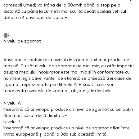
carosabil
umed
)
va
frâna
de la 80km/h
până
la stop pe o
distanță
cu
până
la
18
metri
mai
scurtă
decât
același
vehicul
dotat
cu 4
anvelope
de
clasa
E
.
Nivelul
de
zgomot
Anvelopele
contribuie
la
nivelul
de
zgomot
exterior
produs
de
mașină
. Cu
cât
nivelul
de
zgomot
este
mai
mic, cu
atât
impactul
asupra
mediului
încojurator
este
mai
mic
și
în
conformitate
cu
normele
legislative.
Astfel
, pe
etichetă
se
afișează
trei
clase
de
zgomot
,
reprezentate
prin
literele
A
,
B
sau
C
, care
vor
reprezenta
nivelurile
de
zgomot
,
afișate
și
în
decibeli
.
Nivelul
A
înseamnă
că
anvelopa
produce un
nivel
de
zgomot
cu
cel
puțin
3db
mai
scăzut
decât
limita
UE.
Nivelul
B
înseamnă
că
anvelopa
produce un
nivel
de
zgomot
aflat
între
limita
europeană
și
până
la 3db sub
această
limită
.