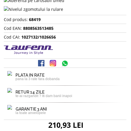
Cod produs:
68419
Cod EAN:
8808563513485
Cod CAI:
1027132/1026656
PLATA IN RATE
pana la 3 rate fara dobanda
RETUR 14 ZILE
te-ai razgandit ? Iti dam banii inapoi
GARANTIE 3 ANI
la toate anvelopele
210,93 LEI