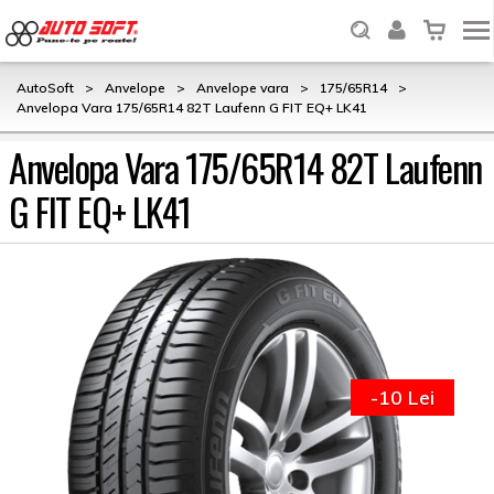
AutoSoft
>
Anvelope
>
Anvelope vara
>
175/65R14
>
Anvelopa Vara 175/65R14 82T Laufenn G FIT EQ+ LK41
Anvelopa Vara 175/65R14 82T Laufenn
G FIT EQ+ LK41
-10 Lei