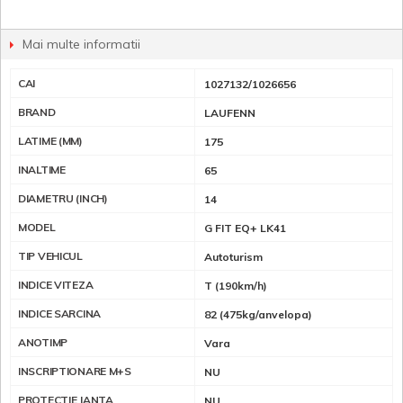
Mai multe informatii
CAI
1027132/1026656
BRAND
LAUFENN
LATIME (MM)
175
INALTIME
65
DIAMETRU (INCH)
14
MODEL
G FIT EQ+ LK41
TIP VEHICUL
Autoturism
INDICE VITEZA
T (190km/h)
INDICE SARCINA
82 (475kg/anvelopa)
ANOTIMP
Vara
INSCRIPTIONARE M+S
NU
PROTECTIE JANTA
NU