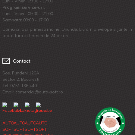
Luni - Vineri: 09:00 - 17:00
Program service-uri:
Luni - Vineri: 09.00 - 21:00
Sambata: 09:00 - 17:00
Comanzi azi, primesti maine. Oriunde. Livram anvelope si jante in
toata tara in termen de 24 de ore.
Contact
Sos. Fundeni 120A
Sector 2, Bucuresti
Tel:
0751 136 440
Email: comercial@auto-soft.ro