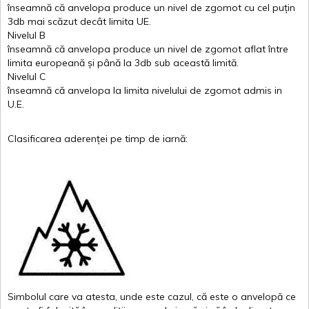
înseamnă
că
anvelopa
produce un
nivel
de
zgomot
cu
cel
puțin
3db
mai
scăzut
decât
limita
UE.
Nivelul
B
înseamnă
că
anvelopa
produce un
nivel
de
zgomot
aflat
între
limita
europeană
și
până
la 3db sub
această
limită
.
Nivelul
C
înseamnă
că
anvelopa
la
limita
nivelului
de
zgomot
admis in
U.E.
Clasificarea
aderenței
pe
timp
de
iarnă
:
Simbolul
care
va
atesta
,
unde
este
cazul
,
că
este
o
anvelopă
ce