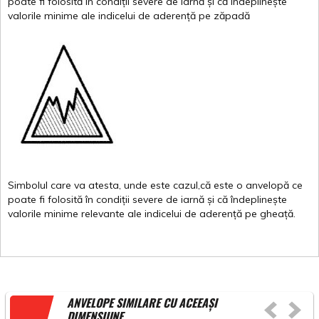
poate
fi
folosită
în
condiții
severe de
iarnă
și
că
îndeplinește
valor
i
le
minime
ale
indicelui
de
aderență
pe
zăpadă
Simbolul
care
va
atesta
,
unde
este
cazul,că
este
o
anvelopă
ce
poate
fi
folosită
în
condiții
severe de
iarnă
și
că
îndeplinește
valorile
minime
relevante
ale
indicelui
de
aderență
pe
gheață
.
ANVELOPE SIMILARE CU ACEEAȘI
DIMENSIUNE