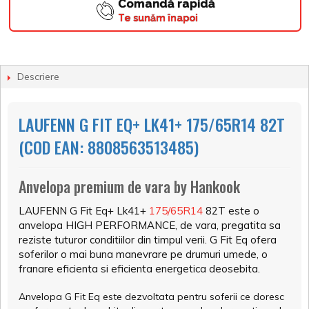
Comandă rapidă
Te sunăm înapoi
Descriere
LAUFENN G FIT EQ+ LK41+ 175/65R14 82T
(COD EAN: 8808563513485)
Anvelopa premium de vara by Hankook
LAUFENN G Fit Eq+ Lk41+
175/65R14
82T este o
anvelopa HIGH PERFORMANCE, de vara, pregatita sa
reziste tuturor conditiilor din timpul verii. G Fit Eq ofera
soferilor o mai buna manevrare pe drumuri umede, o
franare eficienta si eficienta energetica deosebita.
Anvelopa G Fit Eq este dezvoltata pentru soferii ce doresc