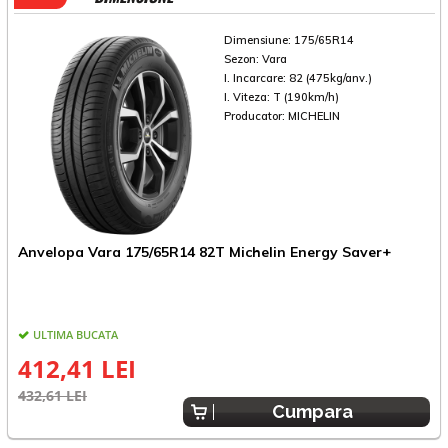
Dimensiune:
175/65R14
Sezon:
Vara
I. Incarcare:
82 (475kg/anv.)
I. Viteza:
T (190km/h)
Producator:
MICHELIN
Anvelopa Vara 175/65R14 82T Michelin Energy Saver+
A
ULTIMA BUCATA
412,41 LEI
432,61 LEI
4
Cumpara