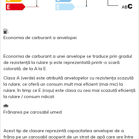
Economia de carburant
a
anvelopei
Economia de carburant a
unei
anvelope
se traduce
prin
gradul
de
rezistență
la
rulare
și
este
reprezentată
printr
-o
scară
colorată
, de la
A
la
E
.
Clasa
A
(
verde
)
este
atribuită
anvelopelor
cu
rezistența
scazută
la
rulare
,
ce
oferă
un
consum
mult
mai
eficient
(
mai
mic) la
rulare
,
în
timp
ce
E
(
roșu
)
este
clasa
cu
cea
mai
scazută
eficiență
la
rulare
/
consum
ridicat
.
Frânarea
pe
carosabil
umed
Acest
tip de
clasare
reprezintă
capacitatea
anvelopei
de a
frâna
pe un
carosabil
acoperit
de un
strat
de
apă
care are
între