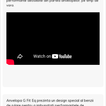
performante deosebite din partea anvelopelor, pe timp de
vara.
Anvelopa G Fit Eq prezinta un design special al benzii
de rulare pentru a imbunatati performantele de