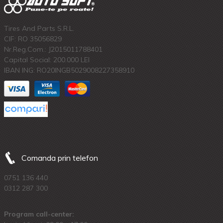
Tires And Parts S.R.L.
CIF: RO 35056829
Nr.Reg.Com.: J2015011788401
Capital Social: 200.000 LEI
IBAN ING: RO20INGB5029008227358910
Comanda prin telefon
0751 136 440
0312 287 300
Program call-center: