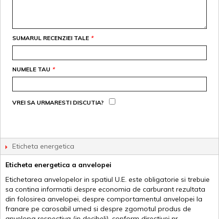
SUMARUL RECENZIEI TALE
*
NUMELE TAU
*
VREI SA URMARESTI DISCUTIA?
Eticheta energetica
Eticheta energetica a anvelopei
Etichetarea anvelopelor in spatiul U.E. este obligatorie si trebuie
sa contina informatii despre economia de carburant rezultata
din folosirea anvelopei, despre comportamentul anvelopei la
franare pe carosabil umed si despre zgomotul produs de
anvelopa respectiva (in decibeli), conform directivei nr.