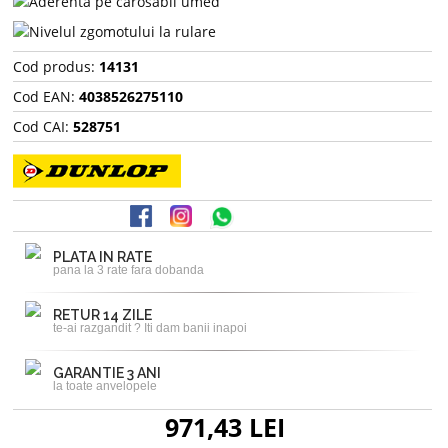
Cod produs:
14131
Cod EAN:
4038526275110
Cod CAI:
528751
PLATA IN RATE
pana la 3 rate fara dobanda
RETUR 14 ZILE
te-ai razgandit ? Iti dam banii inapoi
GARANTIE 3 ANI
la toate anvelopele
971,43 LEI