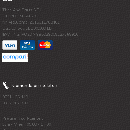
Tires And Parts S.R.L.
CIF: RO 35056829
Nr.Reg.Com.: J2015011788401
Capital Social: 200.000 LEI
IBAN ING: RO20INGB5029008227358910
Comanda prin telefon
0751 136 440
0312 287 300
Program call-center:
Luni - Vineri: 09:00 - 17:00