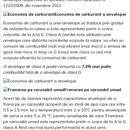
1222/2009, din noiembrie 2012.
Economia de carburant a anvelopei
Economia de carburant a unei anvelope se traduce prin gradul
de rezistenta la rulare si este reprezentata printr-o scara
colorata, de la A la G. Clasa A (verde) este atribuita unei
anvelope care datorita rezistentei scazute la rulare, va oferi un
consum de combustibil mult mai eficient (mai mic) si o emisia de
gaze mai mica, in timp ce G (rosu) este clasa cu cea mai
scazuta eficienta la consumul de carburant.
O anvelopa de clasa A poate consuma cu
7,5% mai putin
combustibil fata de o anvelopa de clasa G.
Franarea pe carosabil umed
Acest tip de clasare reprezinta capacitatea anvelopei de a
frana pe un carosabil acoperit de un strat de apa care are intre
0.5 si 1.5 mm, la o temperatura intre 2 si 20ºC pentru anvelopele
de iarna si intre 5 si 35 ºC pentru anvelopele de vara. Franarea
pe carosabil umed este reprezentata printr-o scara de la A la G,
clasa A fiind cea mai buna performanta in acest sens.