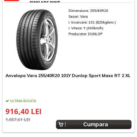
SIMILARE SUNT
Dimensiune:
255/40R20
Sezon:
Vara
I. Incarcare:
101 (825kg/anv.)
I. Viteza:
Y (300km/h)
Producator:
DUNLOP
Anvelopa Vara 255/40R20 101Y Dunlop Sport Maxx RT 2 XL
A
ULTIMA BUCATA
916,40 LEI
1.057,61 LEI
1
Cumpara