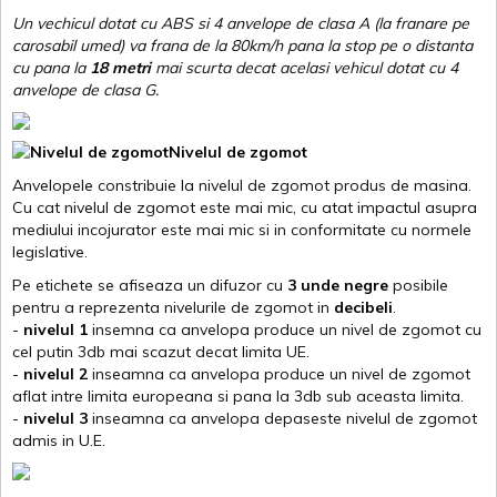
Un vechicul dotat cu ABS si 4 anvelope de clasa A (la franare pe
carosabil umed) va frana de la 80km/h pana la stop pe o distanta
cu pana la
18 metri
mai scurta decat acelasi vehicul dotat cu 4
anvelope de clasa G
.
Nivelul de zgomot
Anvelopele constribuie la nivelul de zgomot produs de masina.
Cu cat nivelul de zgomot este mai mic, cu atat impactul asupra
mediului incojurator este mai mic si in conformitate cu normele
legislative.
Pe etichete se afiseaza un difuzor cu
3 unde negre
posibile
pentru a reprezenta nivelurile de zgomot in
decibeli
.
-
nivelul 1
insemna ca anvelopa produce un nivel de zgomot cu
cel putin 3db mai scazut decat limita UE.
-
nivelul 2
inseamna ca anvelopa produce un nivel de zgomot
aflat intre limita europeana si pana la 3db sub aceasta limita.
-
nivelul 3
inseamna ca anvelopa depaseste nivelul de zgomot
admis in U.E.