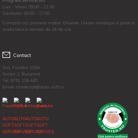
Program service-uri:
Luni - Vineri: 09.00 - 21:00
Sambata: 09:00 - 17:00
Comanzi azi, primesti maine. Oriunde. Livram anvelope si jante in
toata tara in termen de 24 de ore.
Contact
Sos. Fundeni 120A
Sector 2, Bucuresti
Tel:
0751 136 440
Email: comercial@auto-soft.ro