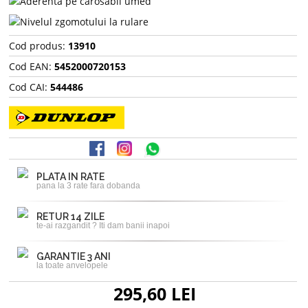
Cod produs:
13910
Cod EAN:
5452000720153
Cod CAI:
544486
PLATA IN RATE
pana la 3 rate fara dobanda
RETUR 14 ZILE
te-ai razgandit ? Iti dam banii inapoi
GARANTIE 3 ANI
la toate anvelopele
295,60 LEI