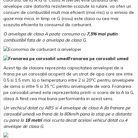
anvelope care datorita rezistentei scazute la rulare, va oferi un
consum de combustibil mult mai eficient (mai mic) si o emisia de
gaze mai mica, in timp ce G (rosu) este clasa cu cea mai
scazuta eficienta la consumul de carburant.
O anvelopa de clasa A poate consuma cu
7,5% mai putin
combustibil fata de o anvelopa de clasa G.
Franarea pe carosabil umed
Acest tip de clasare reprezinta capacitatea anvelopei de a
frana pe un carosabil acoperit de un strat de apa care are intre
0.5 si 1.5 mm, la o temperatura intre 2 si 20ºC pentru anvelopele
de iarna si intre 5 si 35 ºC pentru anvelopele de vara. Franarea
pe carosabil umed este reprezentata printr-o scara de la A la G,
clasa A fiind cea mai buna performanta in acest sens.
Un vechicul dotat cu ABS si 4 anvelope de clasa A (la franare pe
carosabil umed) va frana de la 80km/h pana la stop pe o distanta
cu pana la
18 metri
mai scurta decat acelasi vehicul dotat cu 4
anvelope de clasa G
.