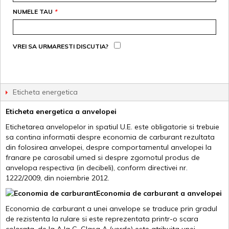
NUMELE TAU
*
VREI SA URMARESTI DISCUTIA?
Eticheta energetica
Eticheta energetica a anvelopei
Etichetarea anvelopelor in spatiul U.E. este obligatorie si trebuie
sa contina informatii despre economia de carburant rezultata
din folosirea anvelopei, despre comportamentul anvelopei la
franare pe carosabil umed si despre zgomotul produs de
anvelopa respectiva (in decibeli), conform directivei nr.
1222/2009, din noiembrie 2012.
Economia de carburant a anvelopei
Economia de carburant a unei anvelope se traduce prin gradul
de rezistenta la rulare si este reprezentata printr-o scara
colorata, de la A la G. Clasa A (verde) este atribuita unei