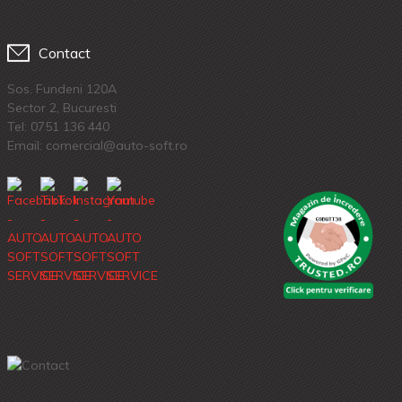
Contact
Sos. Fundeni 120A
Sector 2, Bucuresti
Tel:
0751 136 440
Email: comercial@auto-soft.ro