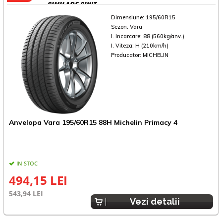
SIMILARE SUNT
Dimensiune:
195/60R15
Sezon:
Vara
I. Incarcare:
88 (560kg/anv.)
I. Viteza:
H (210km/h)
Producator:
MICHELIN
Anvelopa Vara 195/60R15 88H Michelin Primacy 4
IN STOC
E
494,15 LEI
543,94 LEI
Vezi detalii