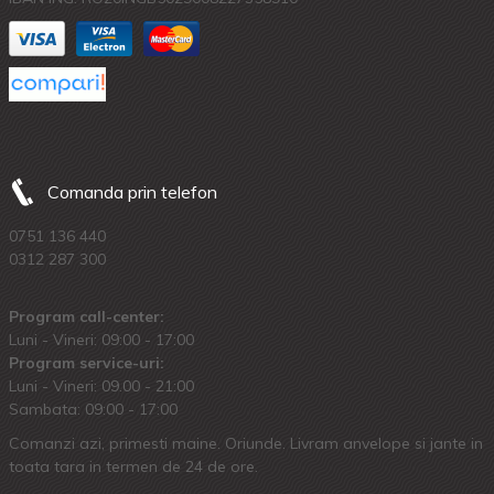
Comanda prin telefon
0751 136 440
0312 287 300
Program call-center:
Luni - Vineri: 09:00 - 17:00
Program service-uri:
Luni - Vineri: 09.00 - 21:00
Sambata: 09:00 - 17:00
Comanzi azi, primesti maine. Oriunde. Livram anvelope si jante in
toata tara in termen de 24 de ore.