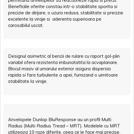
permitand anvelopelor sa reactioneze rapid si precis.
Beneficiile oferite constau intr-o stabilitate sporita si
precizie de dirijare, o uzura redusa, stabilitate si precizie
excelente la viraje si aderenta superioara pe
carosabilul uscat.
Designul asimetric al benzii de rulare cu raport gol-plin
variabil ofera rezistenta imbunatatita la acvaplanare.
Blocul masiv al umarului exterior asigura dispersia
rapida si fara turbulente a apei, furnizand o uimitoare
stabilitate la viraje.
Anvelopele Dunlop BluResponse au un profil Multi
Radius (Multi-Radius Tread – MRT). Modelele cu MRT
utilizeaza 10 raze diferite, ceea ce le face mai precise.