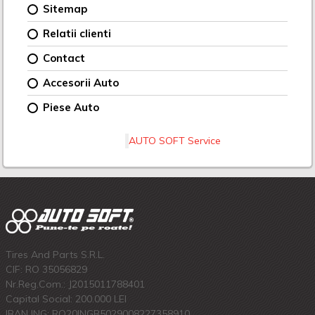
Sitemap
Relatii clienti
Contact
Accesorii Auto
Piese Auto
AUTO SOFT Service
Tires And Parts S.R.L.
CIF: RO 35056829
Nr.Reg.Com.: J2015011788401
Capital Social: 200.000 LEI
IBAN ING: RO20INGB5029008227358910