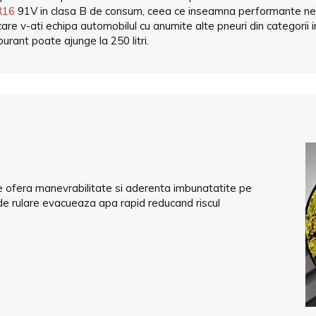
R16
91V in clasa B de consum, ceea ce inseamna performante net
care v-ati echipa automobilul cu anumite alte pneuri din categorii 
rant poate ajunge la 250 litri.
e ofera manevrabilitate si aderenta imbunatatite pe
 de rulare evacueaza apa rapid reducand riscul