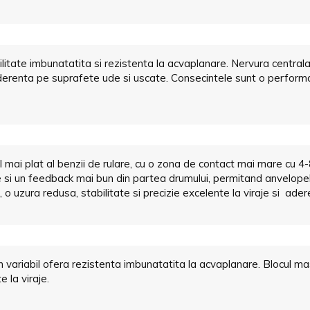
litate imbunatatita si rezistenta la acvaplanare. Nervura centrala 
erenta pe suprafete ude si uscate. Consecintele sunt o performan
mai plat al benzii de rulare, cu o zona de contact mai mare cu 4-8
si un feedback mai bun din partea drumului, permitand anvelopelor
re, o uzura redusa, stabilitate si precizie excelente la viraje si ad
in variabil ofera rezistenta imbunatatita la acvaplanare. Blocul mas
 la viraje.