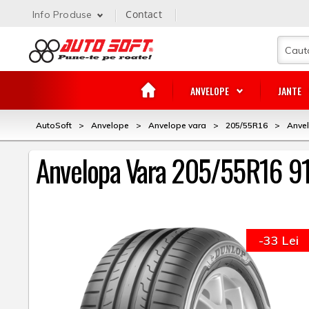
Contact
Info Produse
ANVELOPE
JANTE
AutoSoft
>
Anvelope
>
Anvelope vara
>
205/55R16
>
Anve
Anvelopa Vara 205/55R16 91
-33 Lei