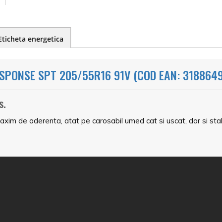
Eticheta energetica
PONSE SPT 205/55R16 91V (COD EAN: 318864
s.
im de aderenta, atat pe carosabil umed cat si uscat, dar si stabi