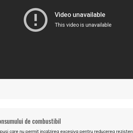
onsumului de combustibil
i care nu permit incalzirea excesiva pentru reducerea rezistentei