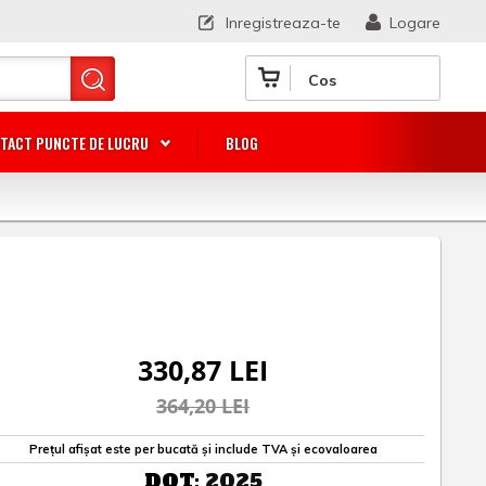
Inregistreaza-te
Logare
Cos
TACT PUNCTE DE LUCRU
BLOG
330,87 LEI
364,20 LEI
Prețul afișat este per bucată și include TVA și ecovaloarea
DOT:
2025