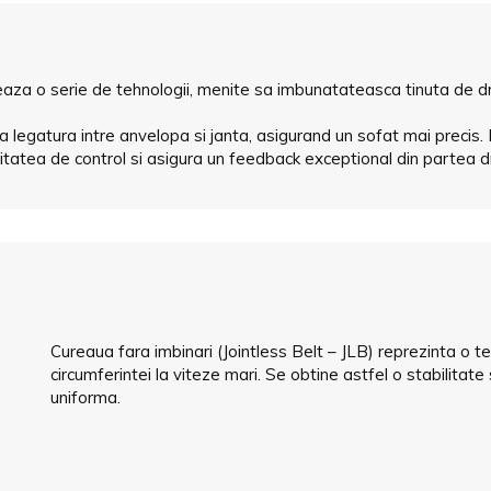
 o serie de tehnologii, menite sa imbunatateasca tinuta de drum
a legatura intre anvelopa si janta, asigurand un sofat mai precis. 
citatea de control si asigura un feedback exceptional din partea d
Cureaua fara imbinari (Jointless Belt – JLB) reprezinta o t
circumferintei la viteze mari. Se obtine astfel o stabilitate
uniforma.