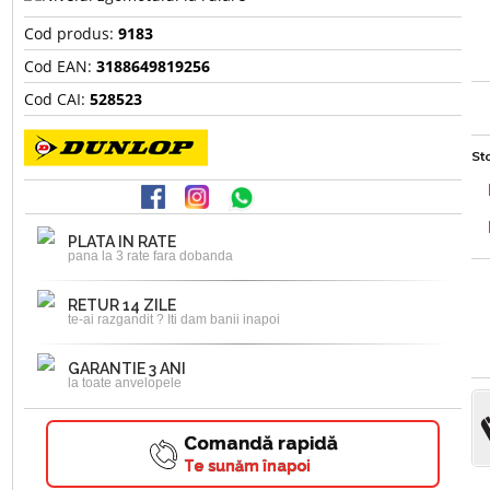
Cod produs:
9183
Cod EAN:
3188649819256
Cod CAI:
528523
Sto
PLATA IN RATE
pana la 3 rate fara dobanda
RETUR 14 ZILE
te-ai razgandit ? Iti dam banii inapoi
GARANTIE 3 ANI
la toate anvelopele
Comandă rapidă
Te sunăm înapoi