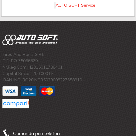
AUTO SOFT Service
Tires And Parts S.R.L.
CIF: RO 35056829
Nr.Reg.Com.: J2015011788401
Capital Social: 200.000 LEI
IBAN ING: RO20INGB5029008227358910
Comanda prin telefon