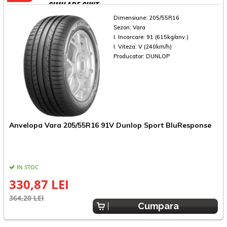
SIMILARE SUNT
Dimensiune:
205/55R16
Sezon:
Vara
I. Incarcare:
91 (615kg/anv.)
I. Viteza:
V (240km/h)
Producator:
DUNLOP
A
Anvelopa Vara 205/55R16 91V Dunlop Sport BluResponse
P
IN STOC
330,87 LEI
4
364,20 LEI
Cumpara