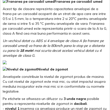
Franarea pe carosabil umed
Acest tip de clasare reprezinta capacitatea anvelopei de a
frana pe un carosabil acoperit de un strat de apa care are intre
0.5 si 1.5 mm, la o temperatura intre 2 si 20ºC pentru anvelopele
de iarna si intre 5 si 35 ºC pentru anvelopele de vara. Franarea
pe carosabil umed este reprezentata printr-o scara de la A la G,
clasa A fiind cea mai buna performanta in acest sens.
Un vechicul dotat cu ABS si 4 anvelope de clasa A (la franare pe
carosabil umed) va frana de la 80km/h pana la stop pe o distanta
cu pana la
18 metri
mai scurta decat acelasi vehicul dotat cu 4
anvelope de clasa G
.
Nivelul de zgomot
Anvelopele constribuie la nivelul de zgomot produs de masina.
Cu cat nivelul de zgomot este mai mic, cu atat impactul asupra
mediului incojurator este mai mic si in conformitate cu normele
legislative.
Pe etichete se afiseaza un difuzor cu
3 unde negre
posibile
pentru a reprezenta nivelurile de zgomot in
decibeli
.
-
nivelul 1
insemna ca anvelopa produce un nivel de zgomot cu