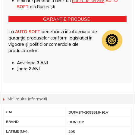
Ridicare personală dintr-un
punct de service
AUTO
SOFT
din București
GARANȚIE PRODUSE
La
beneficiezi întotdeauna de
AUTO SOFT
garanția produselor conform legislației în
vigoare și politicilor comerciale ale
producătorilor.
Anvelope
3 ANI
Jante
2 ANI
Mai multe informatii
CAI
DUFAST-2055516-91V
BRAND
DUNLOP
LATIME (MM)
205