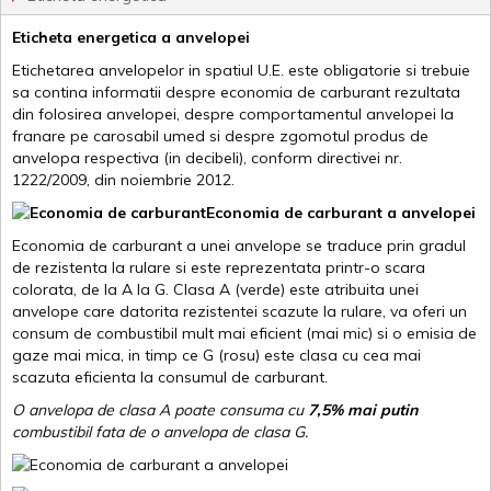
Eticheta energetica a anvelopei
Etichetarea anvelopelor in spatiul U.E. este obligatorie si trebuie
sa contina informatii despre economia de carburant rezultata
din folosirea anvelopei, despre comportamentul anvelopei la
franare pe carosabil umed si despre zgomotul produs de
anvelopa respectiva (in decibeli), conform directivei nr.
1222/2009, din noiembrie 2012.
Economia de carburant a anvelopei
Economia de carburant a unei anvelope se traduce prin gradul
de rezistenta la rulare si este reprezentata printr-o scara
colorata, de la A la G. Clasa A (verde) este atribuita unei
anvelope care datorita rezistentei scazute la rulare, va oferi un
consum de combustibil mult mai eficient (mai mic) si o emisia de
gaze mai mica, in timp ce G (rosu) este clasa cu cea mai
scazuta eficienta la consumul de carburant.
O anvelopa de clasa A poate consuma cu
7,5% mai putin
combustibil fata de o anvelopa de clasa G.