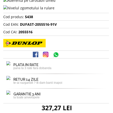
Cod produs:
5438
Cod EAN:
DUFAST-2055516-91V
Cod CAI:
2055516
PLATA IN RATE
pana la 3 rate fara dobanda
RETUR 14 ZILE
te-ai razgandit ? Iti dam banii inapoi
GARANTIE 3 ANI
la toate anvelopele
327,27 LEI