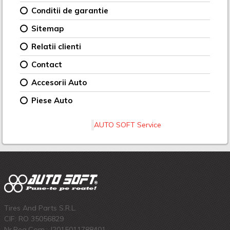
Conditii de garantie
Sitemap
Relatii clienti
Contact
Accesorii Auto
Piese Auto
AUTO SOFT Service
Tires And Parts S.R.L.
CIF: RO 35056829
Nr.Reg.Com.: J2015011788401