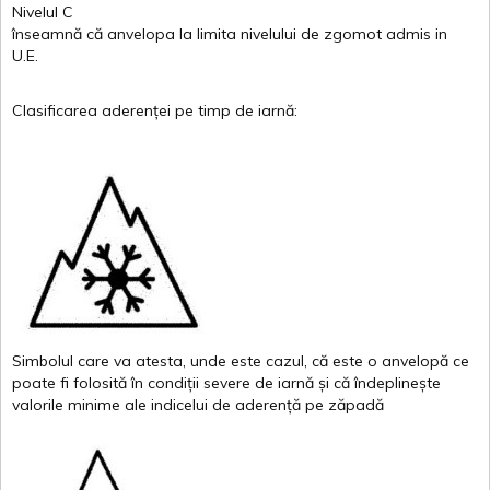
Nivelul
C
înseamnă
că
anvelopa
la
limita
nivelului
de
zgomot
admis in
U.E.
Clasificarea
aderenței
pe
timp
de
iarnă
:
Simbolul
care
va
atesta
,
unde
este
cazul
,
că
este
o
anvelopă
ce
poate
fi
folosită
în
condiții
severe de
iarnă
și
că
îndeplinește
valor
i
le
minime
ale
indicelui
de
aderență
pe
zăpadă