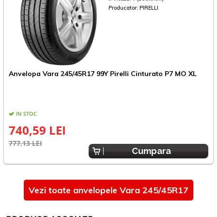
Producator:
PIRELLI
A
Anvelopa Vara 245/45R17 99Y Pirelli Cinturato P7 MO XL
IN STOC
740,59 LEI
6
777,13 LEI
Cumpara
Vezi toate anvelopele Vara 245/45R17