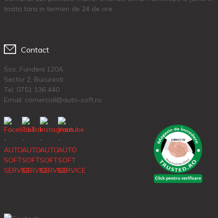
toata tara in termen de 24 de ore.
Contact
Sos. Fundeni 120A
Sector 2, Bucuresti
Tel:
0751 136 440
Email: comercial@auto-soft.ro