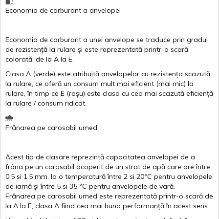
Economia de carburant
a
anvelopei
Economia de carburant a
unei
anvelope
se traduce
prin
gradul
de
rezistență
la
rulare
și
este
reprezentată
printr
-o
scară
colorată
, de la
A
la
E
.
Clasa
A
(
verde
)
este
atribuită
anvelopelor
cu
rezistența
scazută
la
rulare
,
ce
oferă
un
consum
mult
mai
eficient
(
mai
mic) la
rulare
,
în
timp
ce
E
(
roșu
)
este
clasa
cu
cea
mai
scazută
eficiență
la
rulare
/
consum
ridicat
.
Frânarea
pe
carosabil
umed
Acest
tip de
clasare
reprezintă
capacitatea
anvelopei
de a
frâna
pe un
carosabil
acoperit
de un
strat
de
apă
care are
între
0.5
si
1.5 mm, la o
temperatură
între
2
si
20ºC
pentru
anvelopele
de
iarnă
și
între
5
si
35 ºC
pentru
anvelopele
de
vară
.
Frânarea
pe
carosabil
umed
este
reprezentată
printr
-o
scară
de
la
A
la
E
,
clasa
A
fiind
cea
mai
buna
performanță
în
acest
sens.