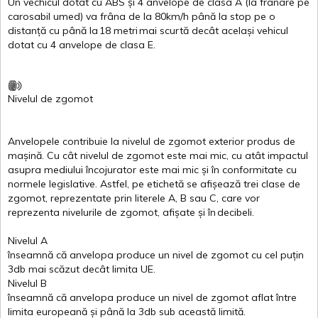
Un
vechicul
dotat
cu ABS
și
4
anvelope
de
clasa
A
(la
frânare
pe
carosabil
umed
)
va
frâna
de la 80km/h
până
la stop pe o
distanță
cu
până
la
18
metri
mai
scurtă
decât
același
vehicul
dotat
cu 4
anvelope
de
clasa
E
.
Nivelul
de
zgomot
Anvelopele
contribuie
la
nivelul
de
zgomot
exterior
produs
de
mașină
. Cu
cât
nivelul
de
zgomot
este
mai
mic, cu
atât
impactul
asupra
mediului
încojurator
este
mai
mic
și
în
conformitate
cu
normele
legislative.
Astfel
, pe
etichetă
se
afișează
trei
clase
de
zgomot
,
reprezentate
prin
literele
A
,
B
sau
C
, care
vor
reprezenta
nivelurile
de
zgomot
,
afișate
și
în
decibeli
.
Nivelul
A
înseamnă
că
anvelopa
produce un
nivel
de
zgomot
cu
cel
puțin
3db
mai
scăzut
decât
limita
UE.
Nivelul
B
înseamnă
că
anvelopa
produce un
nivel
de
zgomot
aflat
între
limita
europeană
și
până
la 3db sub
această
limită
.