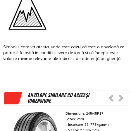
Simbolul
care
va
atesta
,
unde
este
cazul,că
este
o
anvelopă
ce
poate
fi
folosită
în
condiții
severe de
iarnă
și
că
îndeplinește
valorile
minime
relevante
ale
indicelui
de
aderență
pe
gheață
.
ANVELOPE SIMILARE CU ACEEAȘI
DIMENSIUNE
Dimensiune:
245/45R17
Sezon:
Vara
I. Incarcare:
99 (775kg/anv.)
I. Viteza:
Y (300km/h)