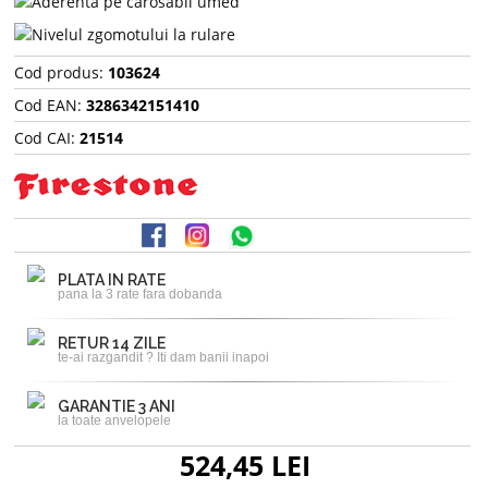
Cod produs:
103624
Cod EAN:
3286342151410
Cod CAI:
21514
PLATA IN RATE
pana la 3 rate fara dobanda
RETUR 14 ZILE
te-ai razgandit ? Iti dam banii inapoi
GARANTIE 3 ANI
la toate anvelopele
524,45 LEI