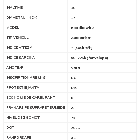
INALTIME
45
DIAMETRU (INCH)
17
MODEL
Roadhawk 2
TIP VEHICUL
Autoturism
INDICE VITEZA
Y (300km/h)
INDICE SARCINA
99 (775kg/anvelopa)
ANOTIMP
Vara
INSCRIPTIONARE M+S
NU
PROTECTIE JANTA
DA
ECONOMIE DE CARBURANT
B
FRANARE PE SUPRAFETE UMEDE
A
NIVEL DE ZGOMOT
71
DOT
2026
RANFORSARE
XL