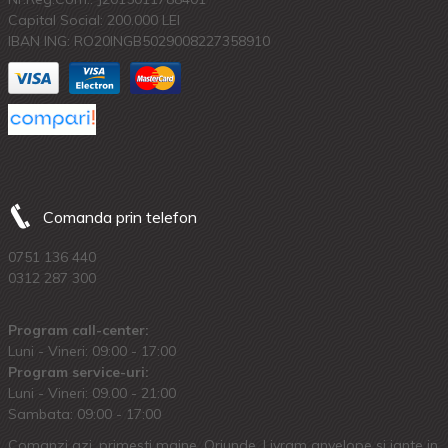
Capital Social: 200.000 LEI
IBAN ING: RO20INGB5029008227358910
Comanda prin telefon
0751 136 440
0312 287 300
Program call-center:
Luni - Vineri: 09:00 - 17:00
Program service-uri:
Luni - Vineri: 09.00 - 21:00
Sambata: 09:00 - 17:00
Comanzi azi, primesti maine. Oriunde. Livram anvelope si jante in