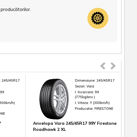
 producătorilor.
:
245/45R17
Dimensiune:
245/45R17
Sezon:
Vara
:
99
I. Incarcare:
99
)
(775kg/anv.)
(300km/h)
I. Viteza:
Y (300km/h)
Producator:
FIRESTONE
ONE
Y
Anvelopa Vara 245/45R17 99Y Firestone
Anv
Roadhawk 2 XL
Ecst