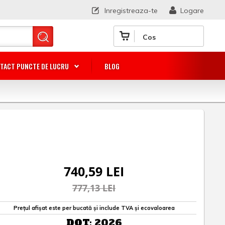
Inregistreaza-te
Logare
Cos
TACT PUNCTE DE LUCRU
BLOG
740,59 LEI
777,13 LEI
Prețul afișat este per bucată și include TVA și ecovaloarea
DOT:
2026