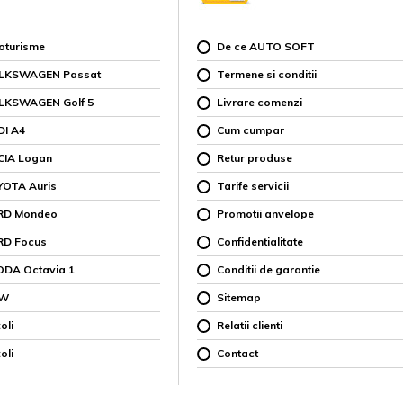
toturisme
De ce AUTO SOFT
OLKSWAGEN Passat
Termene si conditii
OLKSWAGEN Golf 5
Livrare comenzi
DI A4
Cum cumpar
CIA Logan
Retur produse
YOTA Auris
Tarife servicii
ORD Mondeo
Promotii anvelope
RD Focus
Confidentialitate
ODA Octavia 1
Conditii de garantie
MW
Sitemap
oli
Relatii clienti
oli
Contact