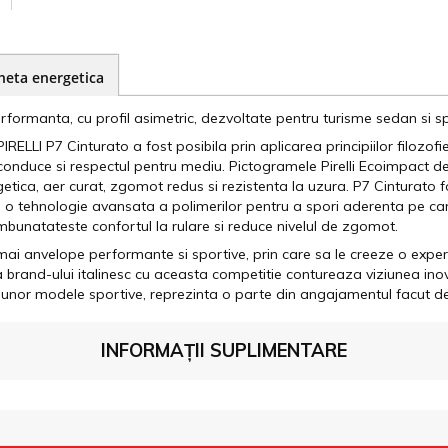
heta energetica
rformanta, cu profil asimetric, dezvoltate pentru turisme sedan si s
LLI P7 Cinturato a fost posibila prin aplicarea principiilor filozofi
onduce si respectul pentru mediu. Pictogramele Pirelli Ecoimpact d
ergetica, aer curat, zgomot redus si rezistenta la uzura. P7 Cinturat
de o tehnologie avansata a polimerilor pentru a spori aderenta pe c
 imbunatateste confortul la rulare si reduce nivelul de zgomot.
mai anvelope performante si sportive, prin care sa le creeze o expe
rand-ului italinesc cu aceasta competitie contureaza viziunea inovat
a unor modele sportive, reprezinta o parte din angajamentul facut 
INFORMAȚII SUPLIMENTARE