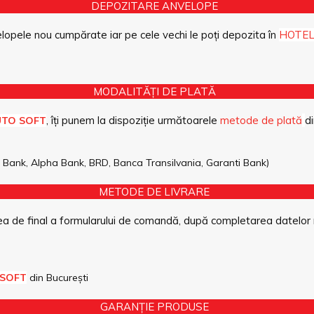
DEPOZITARE ANVELOPE
opele nou cumpărate iar pe cele vechi le poți depozita în
HOTEL
MODALITĂȚI DE PLATĂ
, îți punem la dispoziție următoarele
metode de plată
di
UTO SOFT
pe Bank, Alpha Bank, BRD, Banca Transilvania, Garanti Bank)
METODE DE LIVRARE
a de final a formularului de comandă, după completarea datelor 
 SOFT
din București
GARANȚIE PRODUSE