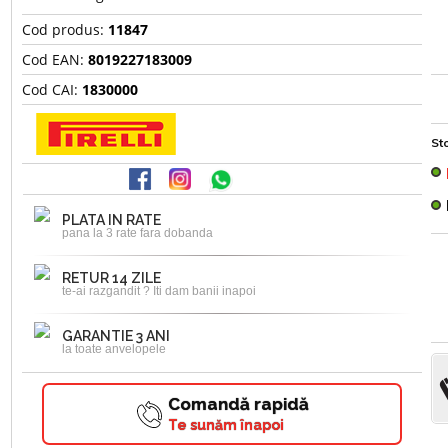
Cod produs:
11847
Cod EAN:
8019227183009
Cod CAI:
1830000
Sto
PLATA IN RATE
pana la 3 rate fara dobanda
RETUR 14 ZILE
te-ai razgandit ? Iti dam banii inapoi
GARANTIE 3 ANI
la toate anvelopele
Comandă rapidă
Te sunăm înapoi