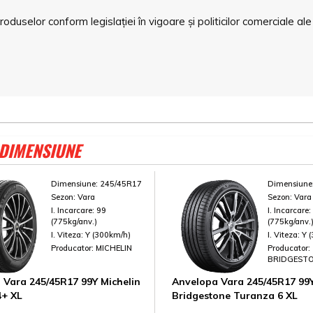
duselor conform legislației în vigoare și politicilor comerciale ale
 DIMENSIUNE
Dimensiune:
245/45R17
Dimensiune
Sezon:
Vara
Sezon:
Vara
I. Incarcare:
99
I. Incarcare
(775kg/anv.)
(775kg/anv.
I. Viteza:
Y (300km/h)
I. Viteza:
Y 
Producator:
MICHELIN
Producator:
BRIDGEST
 Vara 245/45R17 99Y Michelin
Anvelopa Vara 245/45R17 99
4+ XL
Bridgestone Turanza 6 XL