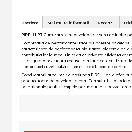
Descriere
Mai multe informatii
Recenzii
Etic
PIRELLI P7
Cinturato
sunt anvelope de vara de inalta pe
Combinatia de performante unice ale acestor anvelope PIRE
caracterizate de performanta, siguranta, placerea de a c
contributia lor la mediu in ceea ce priveste eficienta en
ce asigura o rezistenta redusa la rulare, caracterizata 
combustibil al vehiculului si emisiile de bioxid de carbon,
Conducatorii auto inteleg pasiunea PIRELLI de a oferi nu
producatoare de anvelope pentru Formula 1 si asocierea b
operationale pentru echipele participante si dezvoltare