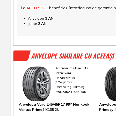
La
beneficiezi întotdeauna de garanția pro
AUTO SOFT
Anvelope
3 ANI
Jante
2 ANI
ANVELOPE SIMILARE CU ACEEAȘI
Dimensiune:
245/45R17
Sezon:
Vara
I. Incarcare:
99
(775kg/anv.)
I. Viteza:
Y (300km/h)
Producator:
HANKOOK
Anvelopa Vara 245/45R17 99Y Hankook
Anvelopa
Ventus Prime4 K135 XL
Primacy 