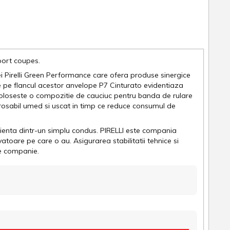
port coupes.
ei Pirelli Green Performance care ofera produse sinergice
e pe flancul acestor anvelope P7 Cinturato evidentiaza
o foloseste o compozitie de cauciuc pentru banda de rulare
arosabil umed si uscat in timp ce reduce consumul de
rienta dintr-un simplu condus. PIRELLI este compania
oare pe care o au. Asigurarea stabilitatii tehnice si
de companie.