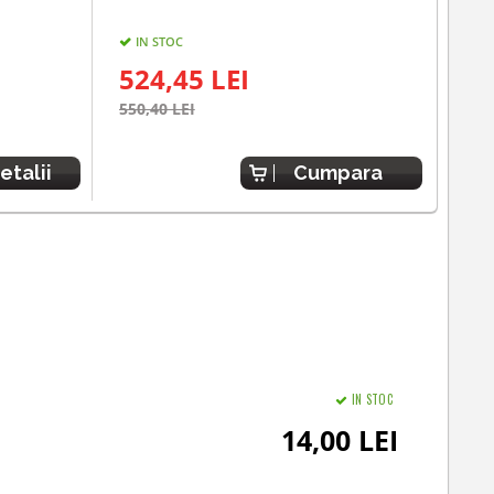
IN STOC
UL
524,45 LEI
51
550,40 LEI
539,
etalii
Cumpara
IN STOC
14,00 LEI