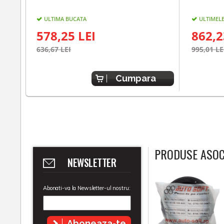
ULTIMA BUCATA
ULTIMELE
578,25 LEI
862,2
636,67 LEI
995,01 LE
Cumpara
PRODUSE ASOC
NEWSLETTER
Abonati-va la Newsletter-ul nostru:
Aboneaza-te