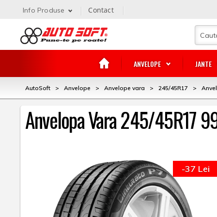
Contact
Info Produse
ANVELOPE
JANTE
AutoSoft
>
Anvelope
>
Anvelope vara
>
245/45R17
>
Anvel
Anvelopa Vara 245/45R17 99Y
-37 Lei