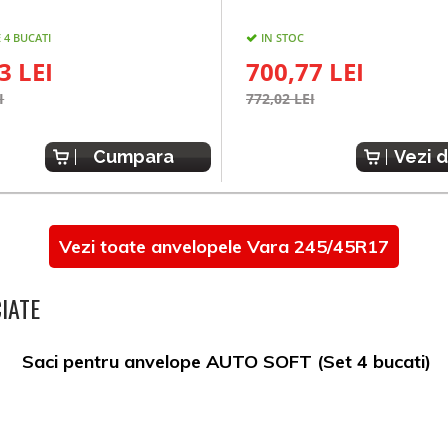
 4 BUCATI
IN STOC
3 LEI
700,77 LEI
I
772,02 LEI
Cumpara
Vezi d
Vezi toate anvelopele Vara 245/45R17
IATE
Saci pentru anvelope AUTO SOFT (Set 4 bucati)