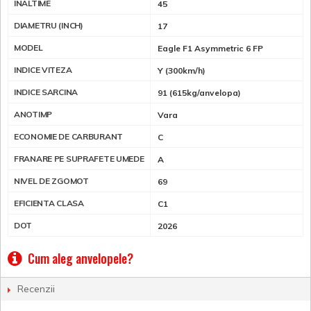
INALTIME
45
DIAMETRU (INCH)
17
MODEL
Eagle F1 Asymmetric 6 FP
INDICE VITEZA
Y (300km/h)
INDICE SARCINA
91 (615kg/anvelopa)
ANOTIMP
Vara
ECONOMIE DE CARBURANT
C
FRANARE PE SUPRAFETE UMEDE
A
NIVEL DE ZGOMOT
69
EFICIENTA CLASA
C1
DOT
2026
Cum aleg anvelopele?
Recenzii