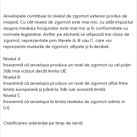
Anvelopele
contribuie
la
nivelul
de
zgomot
exterior
produs
de
mașină
. Cu
cât
nivelul
de
zgomot
este
mai
mic, cu
atât
impactul
asupra
mediului
încojurator
este
mai
mic
și
în
conformitate
cu
normele
legislative.
Astfel
, pe
etichetă
se
afișează
trei
clase
de
zgomot
,
reprezentate
prin
literele
A
,
B
sau
C
, care
vor
reprezenta
nivelurile
de
zgomot
,
afișate
și
în
decibeli
.
Nivelul
A
înseamnă
că
anvelopa
produce un
nivel
de
zgomot
cu
cel
puțin
3db
mai
scăzut
decât
limita
UE.
Nivelul
B
înseamnă
că
anvelopa
produce un
nivel
de
zgomot
aflat
între
limita
europeană
și
până
la 3db sub
această
limită
.
Nivelul
C
înseamnă
că
anvelopa
la
limita
nivelului
de
zgomot
admis in
U.E.
Clasificarea
aderenței
pe
timp
de
iarnă
: