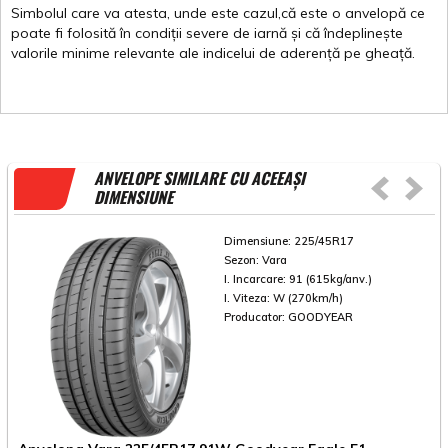
Simbolul
care
va
atesta
,
unde
este
cazul,că
este
o
anvelopă
ce
poate
fi
folosită
în
condiții
severe de
iarnă
și
că
îndeplinește
valorile
minime
relevante
ale
indicelui
de
aderență
pe
gheață
.
ANVELOPE SIMILARE CU ACEEAȘI
DIMENSIUNE
Dimensiune:
225/45R17
Sezon:
Vara
I. Incarcare:
91 (615kg/anv.)
I. Viteza:
W (270km/h)
Producator:
GOODYEAR