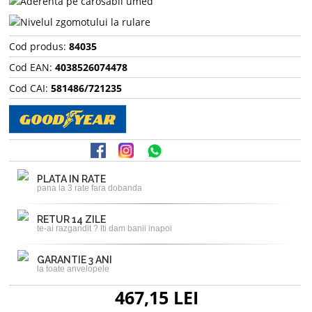
Cod produs:
84035
Cod EAN:
4038526074478
Cod CAI:
581486/721235
PLATA IN RATE
pana la 3 rate fara dobanda
RETUR 14 ZILE
te-ai razgandit ? Iti dam banii inapoi
GARANTIE 3 ANI
la toate anvelopele
467,15 LEI