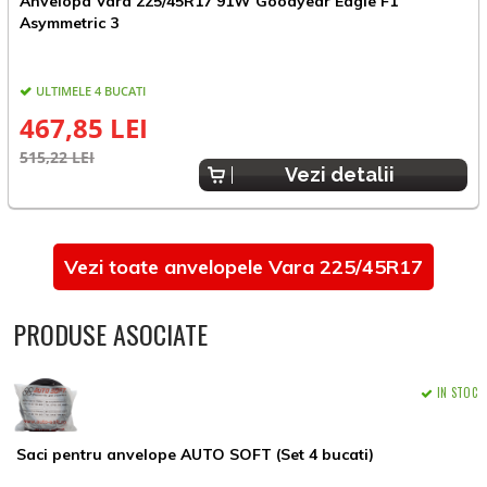
Anvelopa Vara 225/45R17 91W Goodyear Eagle F1
A
Asymmetric 3
A
ULTIMELE 4 BUCATI
467,85 LEI
515,22 LEI
5
Vezi detalii
Vezi toate anvelopele Vara 225/45R17
PRODUSE ASOCIATE
IN STOC
Saci pentru anvelope AUTO SOFT (Set 4 bucati)