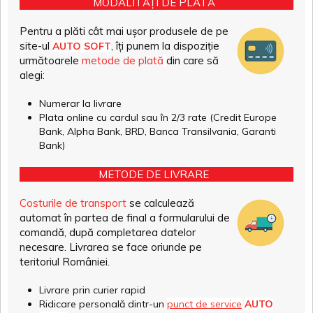
MODALITĂȚI DE PLATĂ
Pentru a plăti cât mai ușor produsele de pe
site-ul
, îți punem la dispoziție
AUTO SOFT
următoarele
metode de plată
din care să
alegi:
Numerar la livrare
Plata online cu cardul sau în 2/3 rate (Credit Europe
Bank, Alpha Bank, BRD, Banca Transilvania, Garanti
Bank)
METODE DE LIVRARE
Costurile de transport
se calculează
automat în partea de final a formularului de
comandă, după completarea datelor
necesare. Livrarea se face oriunde pe
teritoriul României.
Livrare prin curier rapid
Ridicare personală dintr-un
punct de service
AUTO