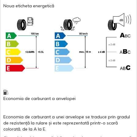
Noua eticheta energetică
Economia de carburant
a
anvelopei
Economia de carburant a
unei
anvelope
se traduce
prin
gradul
de
rezistență
la
rulare
și
este
reprezentată
printr
-o
scară
colorată
, de la
A
la
E
.