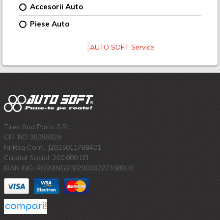
Accesorii Auto
Piese Auto
AUTO SOFT Service
Tires And Parts S.R.L.
CIF: RO 35056829
Nr.Reg.Com.: J2015011788401
Capital Social: 200.000 LEI
IBAN ING: RO20INGB5029008227358910