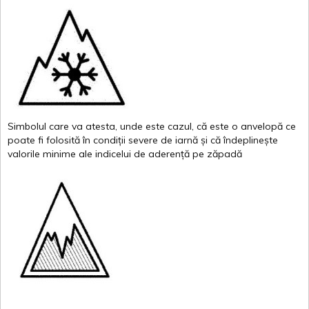
Simbolul
care
va
atesta
,
unde
este
cazul
,
că
este
o
anvelopă
ce
poate
fi
folosită
în
condiții
severe de
iarnă
și
că
îndeplinește
valor
i
le
minime
ale
indicelui
de
aderență
pe
zăpadă