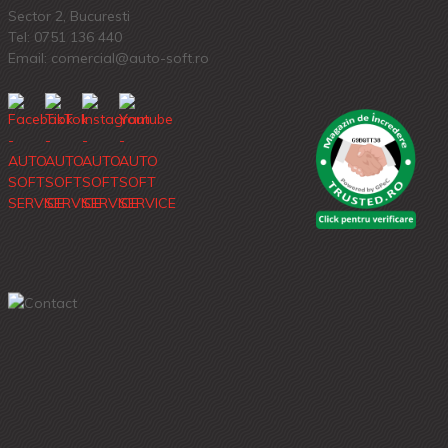
Sector 2, Bucuresti
Tel:
0751 136 440
Email: comercial@auto-soft.ro