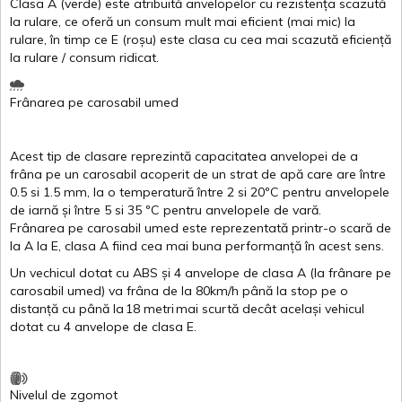
Clasa
A
(
verde
)
este
atribuită
anvelopelor
cu
rezistența
scazută
la
rulare
,
ce
oferă
un
consum
mult
mai
eficient
(
mai
mic) la
rulare
,
în
timp
ce
E
(
roșu
)
este
clasa
cu
cea
mai
scazută
eficiență
la
rulare
/
consum
ridicat
.
Frânarea
pe
carosabil
umed
Acest
tip de
clasare
reprezintă
capacitatea
anvelopei
de a
frâna
pe un
carosabil
acoperit
de un
strat
de
apă
care are
între
0.5
si
1.5 mm, la o
temperatură
între
2
si
20ºC
pentru
anvelopele
de
iarnă
și
între
5
si
35 ºC
pentru
anvelopele
de
vară
.
Frânarea
pe
carosabil
umed
este
reprezentată
printr
-o
scară
de
la
A
la
E
,
clasa
A
fiind
cea
mai
buna
performanță
în
acest
sens.
Un
vechicul
dotat
cu ABS
și
4
anvelope
de
clasa
A
(la
frânare
pe
carosabil
umed
)
va
frâna
de la 80km/h
până
la stop pe o
distanță
cu
până
la
18
metri
mai
scurtă
decât
același
vehicul
dotat
cu 4
anvelope
de
clasa
E
.
Nivelul
de
zgomot