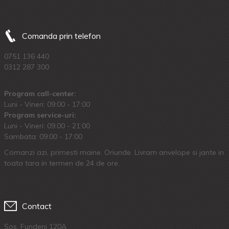
Comanda prin telefon
0751 136 440
0312 287 300
Program call-center:
Luni - Vineri: 09:00 - 17:00
Program service-uri:
Luni - Vineri: 09.00 - 21:00
Sambata: 09:00 - 17:00
Comanzi azi, primesti maine. Oriunde. Livram anvelope si jante in
toata tara in termen de 24 de ore.
Contact
Sos. Fundeni 120A